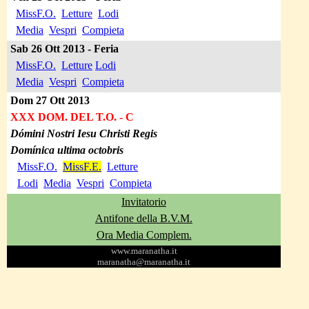
MissF.O.
Letture
Lodi
Media
Vespri
Compieta
Sab 26
Ott
2013 -
Feri
a
MissF.O.
Letture
Lodi
Media
Vespri
Compieta
Dom 27 Ott
2013
XXX DOM. DEL T.O.
- C
Dómini Nostri Iesu Christi Regis
Domínica ultima octobris
MissF.O.
MissF.E.
Letture
Lodi
Media
Vespri
Compieta
Invitatorio
Antifone della B.V.M.
Ora Media Complem.
www.maranatha.it
maranatha@maranatha.it