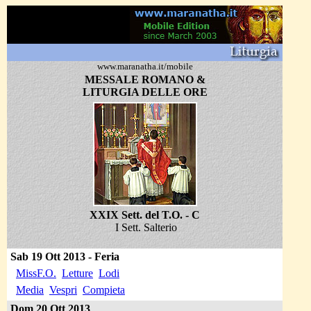
www.maranatha.it/mobile
MESSALE ROMANO &
LITURGIA DELLE ORE
XXIX Sett. del T.O. - C
I Sett. Salterio
Sab 19
Ott
2013 -
Feri
a
MissF.O.
Letture
Lodi
Media
Vespri
Compieta
Dom 20 Ott
2013