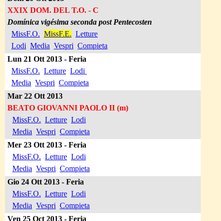
XXIX DOM. DEL T.O.
- C
Domínica vigésima seconda post Pentecosten
MissF.O.
MissF.E.
Letture
Lodi
Media
Vespri
Compieta
Lun 21 Ott
2013 -
Feri
a
MissF.O.
Letture
Lodi
Media
Vespri
Compieta
Mar 22 Ott
2013
BEATO GIOVANNI PAOLO II (m)
MissF.O.
Letture
Lodi
Media
Vespri
Compieta
Mer 23 Ott
2013 -
Feri
a
MissF.O.
Letture
Lodi
Media
Vespri
Compieta
Gio 24 Ott
2013 -
Feri
a
MissF.O.
Letture
Lodi
Media
Vespri
Compieta
Ven 25 Oct
2013 -
Feri
a