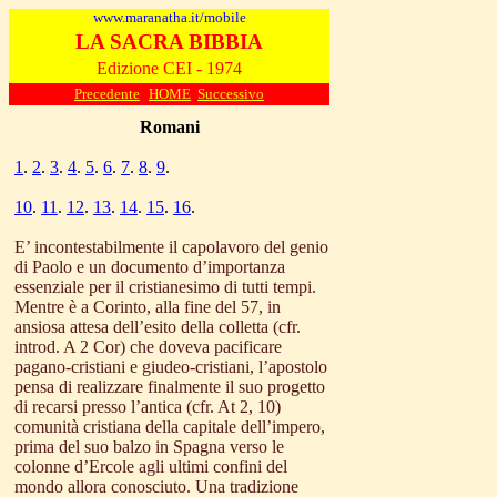
www.maranatha.it/mobile
LA SACRA BIBBIA
Edizione CEI - 1974
Precedente
HOME
Successivo
Romani
1
.
2
.
3
.
4
.
5
.
6
.
7
.
8
.
9
.
10
.
11
.
12
.
13
.
14
.
15
.
16
.
E’ incontestabilmente il capolavoro del genio
di Paolo e un documento d’importanza
essenziale per il cristianesimo di tutti tempi.
Mentre è a Corinto, alla fine del 57, in
ansiosa attesa dell’esito della colletta (cfr.
introd. A 2 Cor) che doveva pacificare
pagano-cristiani e giudeo-cristiani, l’apostolo
pensa di realizzare finalmente il suo progetto
di recarsi presso l’antica (cfr. At 2, 10)
comunità cristiana della capitale dell’impero,
prima del suo balzo in Spagna verso le
colonne d’Ercole agli ultimi confini del
mondo allora conosciuto. Una tradizione