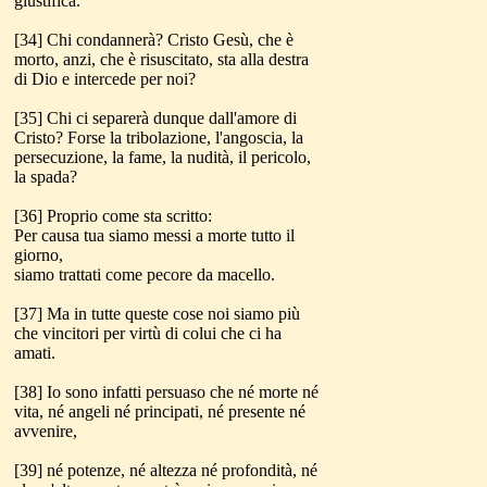
giustifica.
[34] Chi condannerà? Cristo Gesù, che è
morto, anzi, che è risuscitato, sta alla destra
di Dio e intercede per noi?
[35] Chi ci separerà dunque dall'amore di
Cristo? Forse la tribolazione, l'angoscia, la
persecuzione, la fame, la nudità, il pericolo,
la spada?
[36] Proprio come sta scritto:
Per causa tua siamo messi a morte tutto il
giorno,
siamo trattati come pecore da macello.
[37] Ma in tutte queste cose noi siamo più
che vincitori per virtù di colui che ci ha
amati.
[38] Io sono infatti persuaso che né morte né
vita, né angeli né principati, né presente né
avvenire,
[39] né potenze, né altezza né profondità, né