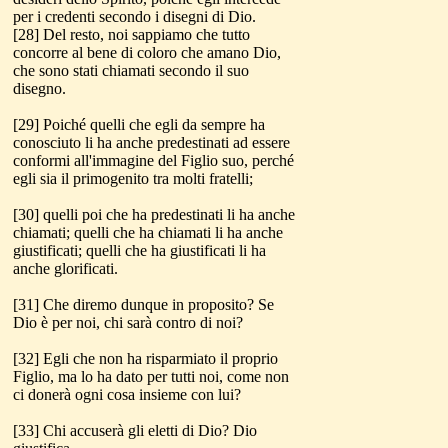
per i credenti secondo i disegni di Dio.
[28] Del resto, noi sappiamo che tutto
concorre al bene di coloro che amano Dio,
che sono stati chiamati secondo il suo
disegno.
[29] Poiché quelli che egli da sempre ha
conosciuto li ha anche predestinati ad essere
conformi all'immagine del Figlio suo, perché
egli sia il primogenito tra molti fratelli;
[30] quelli poi che ha predestinati li ha anche
chiamati; quelli che ha chiamati li ha anche
giustificati; quelli che ha giustificati li ha
anche glorificati.
[31] Che diremo dunque in proposito? Se
Dio è per noi, chi sarà contro di noi?
[32] Egli che non ha risparmiato il proprio
Figlio, ma lo ha dato per tutti noi, come non
ci donerà ogni cosa insieme con lui?
[33] Chi accuserà gli eletti di Dio? Dio