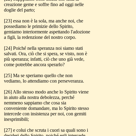
creazione geme e soffre fino ad oggi nelle
doglie del parto;
[23] essa non è la sola, ma anche noi, che
possediamo le primizie dello Spirito,
gemiamo interiormente aspettando l'adozione
a figli, la redenzione del nostro corpo.
[24] Poiché nella speranza noi siamo stati
salvati. Ora, ciò che si spera, se visto, non è
più speranza; infatti, ciò che uno già vede,
come potrebbe ancora sperarlo?
[25] Ma se speriamo quello che non
vediamo, lo attendiamo con perseveranza.
[26] Allo stesso modo anche lo Spirito viene
in aiuto alla nostra debolezza, perché
nemmeno sappiamo che cosa sia
conveniente domandare, ma lo Spirito stesso
intercede con insistenza per noi, con gemiti
inesprimibili;
[27] e colui che scruta i cuori sa quali sono i
desideri dello Spirito, poiché egli intercede