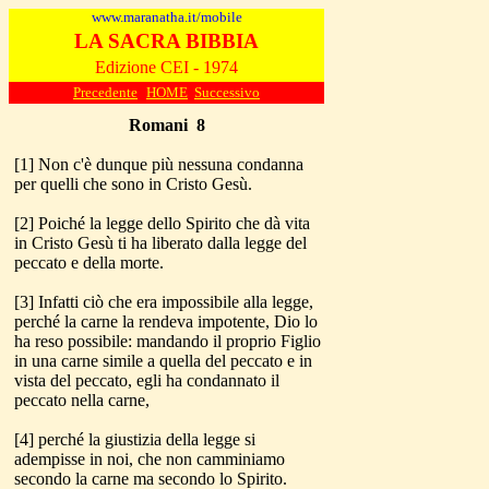
www.maranatha.it/mobile
LA SACRA BIBBIA
Edizione CEI - 1974
Precedente
HOME
Successivo
Romani
8
[1] Non c'è dunque più nessuna condanna
per quelli che sono in Cristo Gesù.
[2] Poiché la legge dello Spirito che dà vita
in Cristo Gesù ti ha liberato dalla legge del
peccato e della morte.
[3] Infatti ciò che era impossibile alla legge,
perché la carne la rendeva impotente, Dio lo
ha reso possibile: mandando il proprio Figlio
in una carne simile a quella del peccato e in
vista del peccato, egli ha condannato il
peccato nella carne,
[4] perché la giustizia della legge si
adempisse in noi, che non camminiamo
secondo la carne ma secondo lo Spirito.