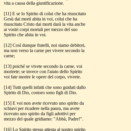
vita a causa della giustificazione.
[11] E se lo Spirito di colui che ha risuscitato
Gesù dai morti abita in voi, colui che ha
risuscitato Cristo dai morti darà la vita anche
ai vostri corpi mortali per mezzo del suo
Spirito che abita in voi.
[12] Così dunque fratelli, noi siamo debitori,
ma non verso la carne per vivere secondo la
carne;
[13] poiché se vivete secondo la carne, voi
morirete; se invece con l'aiuto dello Spirito
voi fate morire le opere del corpo, vivrete.
[14] Tutti quelli infatti che sono guidati dallo
Spirito di Dio, costoro sono figli di Dio.
[15] E voi non avete ricevuto uno spirito da
schiavi per ricadere nella paura, ma avete
ricevuto uno spirito da figli adottivi per
mezzo del quale gridiamo: "Abbà, Padre!".
[16] Lo Spirito stesso attesta al nostro spirito