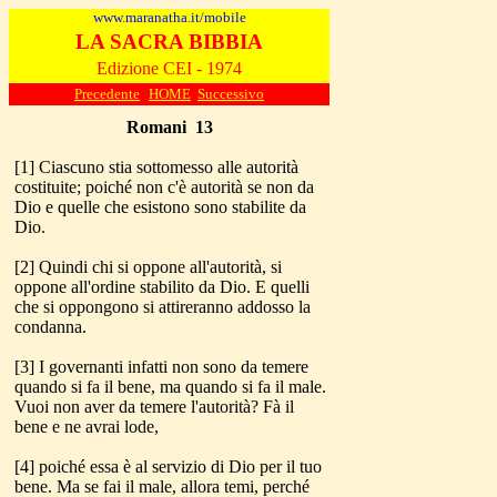
www.maranatha.it/mobile
LA SACRA BIBBIA
Edizione CEI - 1974
Precedente
HOME
Successivo
Romani
1
3
[1] Ciascuno stia sottomesso alle autorità
costituite; poiché non c'è autorità se non da
Dio e quelle che esistono sono stabilite da
Dio.
[2] Quindi chi si oppone all'autorità, si
oppone all'ordine stabilito da Dio. E quelli
che si oppongono si attireranno addosso la
condanna.
[3] I governanti infatti non sono da temere
quando si fa il bene, ma quando si fa il male.
Vuoi non aver da temere l'autorità? Fà il
bene e ne avrai lode,
[4] poiché essa è al servizio di Dio per il tuo
bene. Ma se fai il male, allora temi, perché