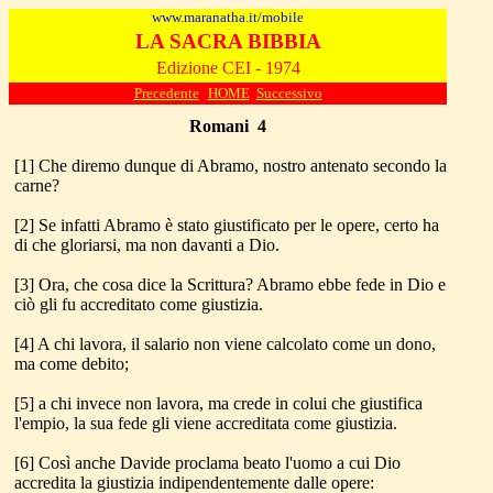
www.maranatha.it/mobile
LA SACRA BIBBIA
Edizione CEI - 1974
Precedente
HOME
Successivo
Romani
4
[1] Che diremo dunque di Abramo, nostro antenato secondo la
carne?
[2] Se infatti Abramo è stato giustificato per le opere, certo ha
di che gloriarsi, ma non davanti a Dio.
[3] Ora, che cosa dice la Scrittura? Abramo ebbe fede in Dio e
ciò gli fu accreditato come giustizia.
[4] A chi lavora, il salario non viene calcolato come un dono,
ma come debito;
[5] a chi invece non lavora, ma crede in colui che giustifica
l'empio, la sua fede gli viene accreditata come giustizia.
[6] Così anche Davide proclama beato l'uomo a cui Dio
accredita la giustizia indipendentemente dalle opere: