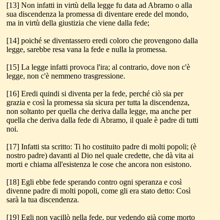
[13] Non infatti in virtù della legge fu data ad Abramo o alla
sua discendenza la promessa di diventare erede del mondo,
ma in virtù della giustizia che viene dalla fede;
[14] poiché se diventassero eredi coloro che provengono dalla
legge, sarebbe resa vana la fede e nulla la promessa.
[15] La legge infatti provoca l'ira; al contrario, dove non c'è
legge, non c'è nemmeno trasgressione.
[16] Eredi quindi si diventa per la fede, perché ciò sia per
grazia e così la promessa sia sicura per tutta la discendenza,
non soltanto per quella che deriva dalla legge, ma anche per
quella che deriva dalla fede di Abramo, il quale è padre di tutti
noi.
[17] Infatti sta scritto: Ti ho costituito padre di molti popoli; (è
nostro padre) davanti al Dio nel quale credette, che dà vita ai
morti e chiama all'esistenza le cose che ancora non esistono.
[18] Egli ebbe fede sperando contro ogni speranza e così
divenne padre di molti popoli, come gli era stato detto: Così
sarà la tua discendenza.
[19] Egli non vacillò nella fede, pur vedendo già come morto