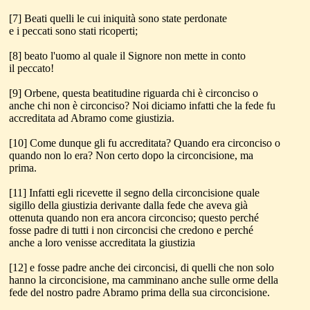
[7] Beati quelli le cui iniquità sono state perdonate
e i peccati sono stati ricoperti;
[8] beato l'uomo al quale il Signore non mette in conto
il peccato!
[9] Orbene, questa beatitudine riguarda chi è circonciso o
anche chi non è circonciso? Noi diciamo infatti che la fede fu
accreditata ad Abramo come giustizia.
[10] Come dunque gli fu accreditata? Quando era circonciso o
quando non lo era? Non certo dopo la circoncisione, ma
prima.
[11] Infatti egli ricevette il segno della circoncisione quale
sigillo della giustizia derivante dalla fede che aveva già
ottenuta quando non era ancora circonciso; questo perché
fosse padre di tutti i non circoncisi che credono e perché
anche a loro venisse accreditata la giustizia
[12] e fosse padre anche dei circoncisi, di quelli che non solo
hanno la circoncisione, ma camminano anche sulle orme della
fede del nostro padre Abramo prima della sua circoncisione.