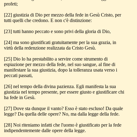
profeti;
[22] giustizia di Dio per mezzo della fede in Gesù Cristo, per
tutti quelli che credono. E non c'è distinzione:
[23] tutti hanno peccato e sono privi della gloria di Dio,
[24] ma sono giustificati gratuitamente per la sua grazia, in
virtù della redenzione realizzata da Cristo Gesù.
[25] Dio lo ha prestabilito a servire come strumento di
espiazione per mezzo della fede, nel suo sangue, al fine di
manifestare la sua giustizia, dopo la tolleranza usata verso i
peccati passati,
[26] nel tempo della divina pazienza. Egli manifesta la sua
giustizia nel tempo presente, per essere giusto e giustificare chi
ha fede in Gesù.
[27] Dove sta dunque il vanto? Esso è stato escluso! Da quale
legge? Da quella delle opere? No, ma dalla legge della fede.
[28] Noi riteniamo infatti che l'uomo è giustificato per la fede
indipendentemente dalle opere della legge.