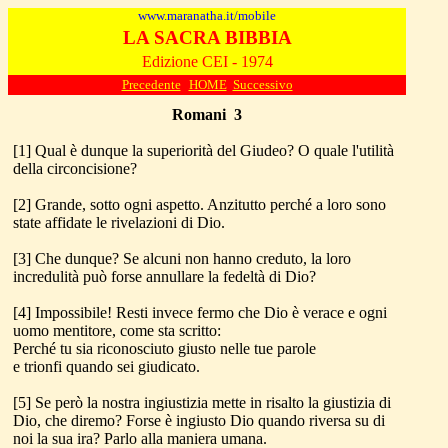
www.maranatha.it/mobile
LA SACRA BIBBIA
Edizione CEI - 1974
Precedente
HOME
Successivo
Romani
3
[1] Qual è dunque la superiorità del Giudeo? O quale l'utilità
della circoncisione?
[2] Grande, sotto ogni aspetto. Anzitutto perché a loro sono
state affidate le rivelazioni di Dio.
[3] Che dunque? Se alcuni non hanno creduto, la loro
incredulità può forse annullare la fedeltà di Dio?
[4] Impossibile! Resti invece fermo che Dio è verace e ogni
uomo mentitore, come sta scritto:
Perché tu sia riconosciuto giusto nelle tue parole
e trionfi quando sei giudicato.
[5] Se però la nostra ingiustizia mette in risalto la giustizia di
Dio, che diremo? Forse è ingiusto Dio quando riversa su di
noi la sua ira? Parlo alla maniera umana.