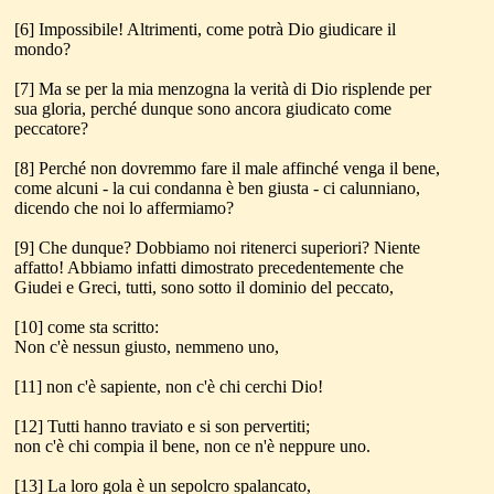
[6] Impossibile! Altrimenti, come potrà Dio giudicare il
mondo?
[7] Ma se per la mia menzogna la verità di Dio risplende per
sua gloria, perché dunque sono ancora giudicato come
peccatore?
[8] Perché non dovremmo fare il male affinché venga il bene,
come alcuni - la cui condanna è ben giusta - ci calunniano,
dicendo che noi lo affermiamo?
[9] Che dunque? Dobbiamo noi ritenerci superiori? Niente
affatto! Abbiamo infatti dimostrato precedentemente che
Giudei e Greci, tutti, sono sotto il dominio del peccato,
[10] come sta scritto:
Non c'è nessun giusto, nemmeno uno,
[11] non c'è sapiente, non c'è chi cerchi Dio!
[12] Tutti hanno traviato e si son pervertiti;
non c'è chi compia il bene, non ce n'è neppure uno.
[13] La loro gola è un sepolcro spalancato,