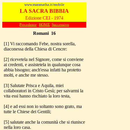
www.maranatha.it/mobile
LA SACRA BIBBIA
Edizione CEI - 1974
Precedente
HOME
Successivo
Romani
1
6
[1] Vi raccomando Febe, nostra sorella,
diaconessa della Chiesa di Cencre:
[2] ricevetela nel Signore, come si conviene
ai credenti, e assistetela in qualunque cosa
abbia bisogno; anch'essa infatti ha protetto
molti, e anche me stesso.
[3] Salutate Prisca e Aquila, miei
collaboratori in Cristo Gesù; per salvarmi la
vita essi hanno rischiato la loro testa,
[4] e ad essi non io soltanto sono grato, ma
tutte le Chiese dei Gentili;
[5] salutate anche la comunità che si riunisce
nella loro casa.