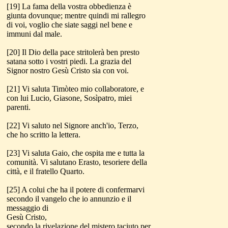
[19] La fama della vostra obbedienza è
giunta dovunque; mentre quindi mi rallegro
di voi, voglio che siate saggi nel bene e
immuni dal male.
[20] Il Dio della pace stritolerà ben presto
satana sotto i vostri piedi. La grazia del
Signor nostro Gesù Cristo sia con voi.
[21] Vi saluta Timòteo mio collaboratore, e
con lui Lucio, Giasone, Sosìpatro, miei
parenti.
[22] Vi saluto nel Signore anch'io, Terzo,
che ho scritto la lettera.
[23] Vi saluta Gaio, che ospita me e tutta la
comunità. Vi salutano Erasto, tesoriere della
città, e il fratello Quarto.
[25] A colui che ha il potere di confermarvi
secondo il vangelo che io annunzio e il
messaggio di
Gesù Cristo,
secondo la rivelazione del mistero taciuto per