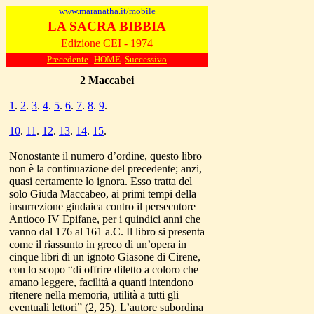
www.maranatha.it/mobile
LA SACRA BIBBIA
Edizione CEI - 1974
Precedente
HOME
Successivo
2
Maccabei
1
.
2
.
3
.
4
.
5
.
6
.
7
.
8
.
9
.
10
.
11
.
12
.
13
.
14
.
15
.
Nonostante il numero d’ordine, questo libro
non è la continuazione del precedente; anzi,
quasi certamente lo ignora. Esso tratta del
solo Giuda Maccabeo, ai primi tempi della
insurrezione giudaica contro il persecutore
Antioco IV Epifane, per i quindici anni che
vanno dal 176 al 161 a.C. Il libro si presenta
come il riassunto in greco di un’opera in
cinque libri di un ignoto Giasone di Cirene,
con lo scopo “di offrire diletto a coloro che
amano leggere, facilità a quanti intendono
ritenere nella memoria, utilità a tutti gli
eventuali lettori” (2, 25). L’autore subordina