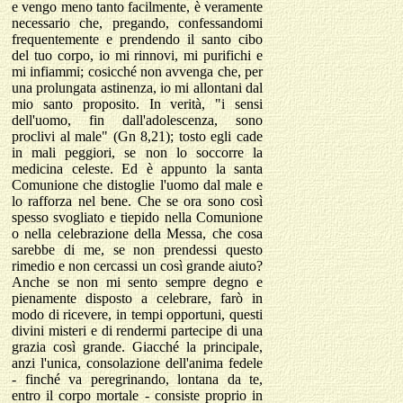
e vengo meno tanto facilmente, è veramente
necessario che, pregando, confessandomi
frequentemente e prendendo il santo cibo
del tuo corpo, io mi rinnovi, mi purifichi e
mi infiammi; cosicché non avvenga che, per
una prolungata astinenza, io mi allontani dal
mio santo proposito. In verità, "i sensi
dell'uomo, fin dall'adolescenza, sono
proclivi al male" (Gn 8,21); tosto egli cade
in mali peggiori, se non lo soccorre la
medicina celeste. Ed è appunto la santa
Comunione che distoglie l'uomo dal male e
lo rafforza nel bene. Che se ora sono così
spesso svogliato e tiepido nella Comunione
o nella celebrazione della Messa, che cosa
sarebbe di me, se non prendessi questo
rimedio e non cercassi un così grande aiuto?
Anche se non mi sento sempre degno e
pienamente disposto a celebrare, farò in
modo di ricevere, in tempi opportuni, questi
divini misteri e di rendermi partecipe di una
grazia così grande. Giacché la principale,
anzi l'unica, consolazione dell'anima fedele
- finché va peregrinando, lontana da te,
entro il corpo mortale - consiste proprio in