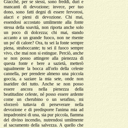
Giacché, per se stessi, sono freddi, duri e
mancanti di devozione; invece, per tuo
dono, sono fatti degni di essere fervorosi,
alacri e pieni di devozione. Chi mai,
essendosi accostato umilmente alla fonte
stessa della soavità, non riporta anche solo
un poco di dolcezza; chi mai, stando
accanto a un grande fuoco, non ne risente
un po' di calore? Ora, tu sei la fonte sempre
piena, straboccante; tu sei il fuoco sempre
vivo, che mai non si estingue. Perciò, anche
se non posso attingere alla pienezza di
questa fonte e bere a sazietà, metterò
ugualmente la bocca all'orlo della celeste
cannella, per prendere almeno una piccola
goccia, a saziare la mia sete, onde non
inaridire del tutto. Anche se non posso
essere ancora nella pienezza della
beatitudine celeste, né posso essere ardente
come un cherubino o un serafino, mi
sforzerò tuttavia di perseverare nella
devozione e di predisporre l'anima mia ad
impadronirsi di una, sia pur piccola, fiamma
del divino incendio, nutrendosi umilmente
al sacramento della salvezza. A quello che