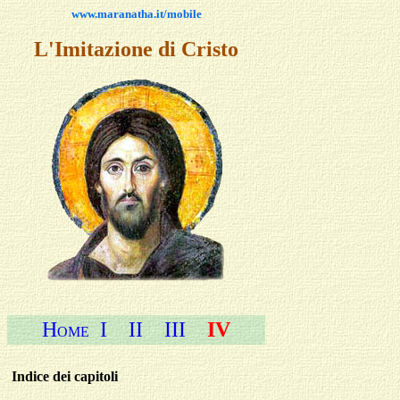
www.maranatha.it/mobile
L'Imitazione di Cristo
H
I
II
III
IV
OME
Indice
dei capitoli