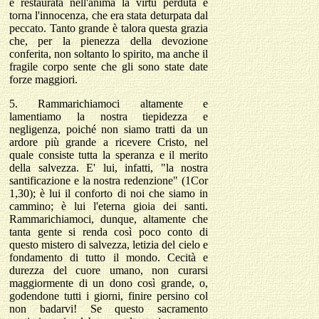
è restaurata nell'anima la virtù perduta e
torna l'innocenza, che era stata deturpata dal
peccato. Tanto grande è talora questa grazia
che, per la pienezza della devozione
conferita, non soltanto lo spirito, ma anche il
fragile corpo sente che gli sono state date
forze maggiori.
5. Rammarichiamoci altamente e
lamentiamo la nostra tiepidezza e
negligenza, poiché non siamo tratti da un
ardore più grande a ricevere Cristo, nel
quale consiste tutta la speranza e il merito
della salvezza. E' lui, infatti, "la nostra
santificazione e la nostra redenzione" (1Cor
1,30); è lui il conforto di noi che siamo in
cammino; è lui l'eterna gioia dei santi.
Rammarichiamoci, dunque, altamente che
tanta gente si renda così poco conto di
questo mistero di salvezza, letizia del cielo e
fondamento di tutto il mondo. Cecità e
durezza del cuore umano, non curarsi
maggiormente di un dono così grande, o,
godendone tutti i giorni, finire persino col
non badarvi! Se questo sacramento