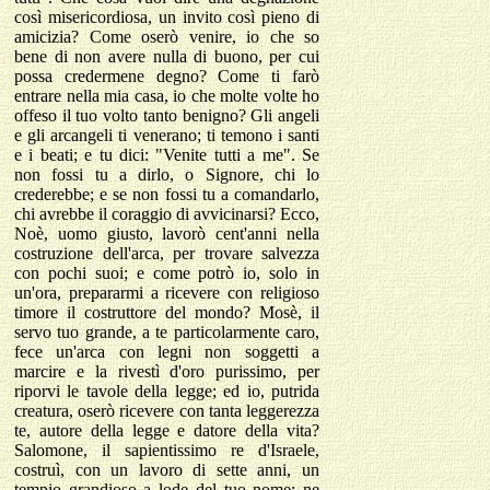
così misericordiosa, un invito così pieno di
amicizia? Come oserò venire, io che so
bene di non avere nulla di buono, per cui
possa credermene degno? Come ti farò
entrare nella mia casa, io che molte volte ho
offeso il tuo volto tanto benigno? Gli angeli
e gli arcangeli ti venerano; ti temono i santi
e i beati; e tu dici: "Venite tutti a me". Se
non fossi tu a dirlo, o Signore, chi lo
crederebbe; e se non fossi tu a comandarlo,
chi avrebbe il coraggio di avvicinarsi? Ecco,
Noè, uomo giusto, lavorò cent'anni nella
costruzione dell'arca, per trovare salvezza
con pochi suoi; e come potrò io, solo in
un'ora, prepararmi a ricevere con religioso
timore il costruttore del mondo? Mosè, il
servo tuo grande, a te particolarmente caro,
fece un'arca con legni non soggetti a
marcire e la rivestì d'oro purissimo, per
riporvi le tavole della legge; ed io, putrida
creatura, oserò ricevere con tanta leggerezza
te, autore della legge e datore della vita?
Salomone, il sapientissimo re d'Israele,
costruì, con un lavoro di sette anni, un
tempio grandioso a lode del tuo nome; ne