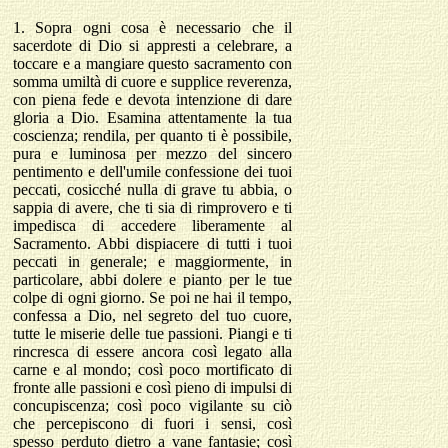
1.
Sopra ogni cosa è necessario che il
sacerdote di Dio si appresti a celebrare, a
toccare e a mangiare questo sacramento con
somma umiltà di cuore e supplice reverenza,
con piena fede e devota intenzione di dare
gloria a Dio. Esamina attentamente la tua
coscienza; rendila, per quanto ti è possibile,
pura e luminosa per mezzo del sincero
pentimento e dell'umile confessione dei tuoi
peccati, cosicché nulla di grave tu abbia, o
sappia di avere, che ti sia di rimprovero e ti
impedisca di accedere liberamente al
Sacramento. Abbi dispiacere di tutti i tuoi
peccati in generale; e maggiormente, in
particolare, abbi dolere e pianto per le tue
colpe di ogni giorno. Se poi ne hai il tempo,
confessa a Dio, nel segreto del tuo cuore,
tutte le miserie delle tue passioni. Piangi e ti
rincresca di essere ancora così legato alla
carne e al mondo; così poco mortificato di
fronte alle passioni e così pieno di impulsi di
concupiscenza; così poco vigilante su ciò
che percepiscono di fuori i sensi, così
spesso perduto dietro a vane fantasie; così