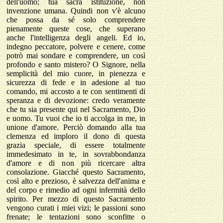
dell'uomo; tua sacra istituzione, non
invenzione umana. Quindi non v'è alcuno
che possa da sé solo comprendere
pienamente queste cose, che superano
anche l'intelligenza degli angeli. Ed io,
indegno peccatore, polvere e cenere, come
potrò mai sondare e comprendere, un così
profondo e santo mistero? O Signore, nella
semplicità del mio cuore, in pienezza e
sicurezza di fede e in adesione al tuo
comando, mi accosto a te con sentimenti di
speranza e di devozione: credo veramente
che tu sia presente qui nel Sacramento, Dio
e uomo. Tu vuoi che io ti accolga in me, in
unione d'amore. Perciò domando alla tua
clemenza ed imploro il dono di questa
grazia speciale, di essere totalmente
immedesimato in te, in sovrabbondanza
d'amore e di non più ricercare altra
consolazione. Giacché questo Sacramento,
così alto e prezioso, è salvezza dell'anima e
del corpo e rimedio ad ogni infermità dello
spirito. Per mezzo di questo Sacramento
vengono curati i miei vizi; le passioni sono
frenate; le tentazioni sono sconfitte o