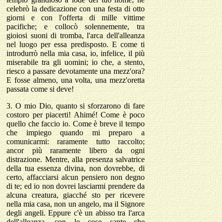
celebrò la dedicazione con una festa di otto
giorni e con l'offerta di mille vittime
pacifiche; e collocò solennemente, tra
gioiosi suoni di tromba, l'arca dell'alleanza
nel luogo per essa predisposto. E come ti
introdurrò nella mia casa, io, infelice, il più
miserabile tra gli uomini; io che, a stento,
riesco a passare devotamente una mezz'ora?
E fosse almeno, una volta, una mezz'oretta
passata come si deve!
3.
O mio Dio, quanto si sforzarono di fare
costoro per piacerti! Ahimé! Come è poco
quello che faccio io. Come è breve il tempo
che impiego quando mi preparo a
comunicarmi: raramente tutto raccolto;
ancor più raramente libero da ogni
distrazione. Mentre, alla presenza salvatrice
della tua essenza divina, non dovrebbe, di
certo, affacciarsi alcun pensiero non degno
di te; ed io non dovrei lasciarmi prendere da
alcuna creatura, giacché sto per ricevere
nella mia casa, non un angelo, ma il Signore
degli angeli. Eppure c'è un abisso tra l'arca
dell'alleanza, con le cose sante che