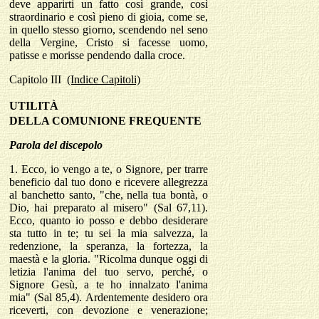
deve apparirti un fatto così grande, così
straordinario e così pieno di gioia, come se,
in quello stesso giorno, scendendo nel seno
della Vergine, Cristo si facesse uomo,
patisse e morisse pendendo dalla croce.
Capitolo
III
(Indice Capitoli)
UTILIT
À
DELLA COMUNIONE FREQUENTE
Parola del discepolo
1.
Ecco, io vengo a te, o Signore, per trarre
beneficio dal tuo dono e ricevere allegrezza
al banchetto santo, "che, nella tua bontà, o
Dio, hai preparato al misero" (Sal 67,11).
Ecco, quanto io posso e debbo desiderare
sta tutto in te; tu sei la mia salvezza, la
redenzione, la speranza, la fortezza, la
maestà e la gloria. "Ricolma dunque oggi di
letizia l'anima del tuo servo, perché, o
Signore Gesù, a te ho innalzato l'anima
mia" (Sal 85,4). Ardentemente desidero ora
riceverti, con devozione e venerazione;