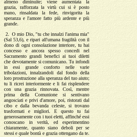
almeno diminuite; viene aumentata la
grazia, rafforzata la virtù cui si è posto
mano, rinsaldata la fede, rinvigorita la
speranza e l'amore fatto più ardente e più
grande.
2.
O mio Dio, "tu che innalzi l'anima mia"
(Sal 53,6), e ripari all'umana fragilità con il
dono di ogni consolazione interiore, tu hai
concesso e ancora spesso concedi nel
Sacramento grandi benefici ai tuoi diletti
che devotamente si comunicano. Tu infondi
in essi grande conforto nelle varie
tribolazioni, innalzandoli dal fondo della
loro prostrazione alla speranza del tuo aiuto;
tu li ricrei interiormente e li fai risplendere
con una grazia rinnovata. Così, mentre
prima della Comunione si sentivano
angosciati e privi d'amore, poi, ristorati dal
cibo e dalla bevanda celeste, si trovano
trasformati e migliori. E questo tu fai
generosamente con i tuoi eletti, affinché essi
conoscano in verità, ed esperimentino
chiaramente, quanto siano deboli per se
stessi e quale bontà e grazia ottengano da te.