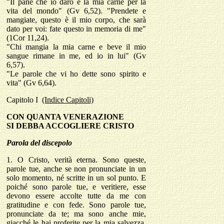
"Il pane che io darò è la mia carne per la
vita del mondo" (Gv 6,52). "Prendete e
mangiate, questo è il mio corpo, che sarà
dato per voi: fate questo in memoria di me"
(1Cor 11,24).
"Chi mangia la mia carne e beve il mio
sangue rimane in me, ed io in lui" (Gv
6,57).
"Le parole che vi ho dette sono spirito e
vita" (Gv 6,64).
Capitolo
I
(Indice Capitoli)
CON QUANTA VENERAZIONE
SI DEBBA ACCOGLIERE CRISTO
Parola del discepolo
1.
O Cristo, verità eterna. Sono queste,
parole tue, anche se non pronunciate in un
solo momento, né scritte in un sol punto. E
poiché sono parole tue, e veritiere, esse
devono essere accolte tutte da me con
gratitudine e con fede. Sono parole tue,
pronunciate da te; ma sono anche mie,
giacché le hai proferite per la mia salvezza.