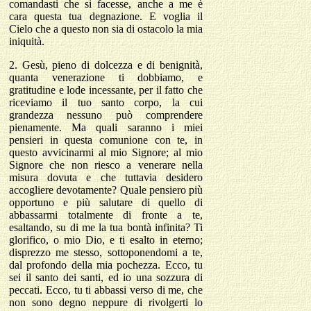
comandasti che si facesse, anche a me è
cara questa tua degnazione. E voglia il
Cielo che a questo non sia di ostacolo la mia
iniquità.
2.
Gesù, pieno di dolcezza e di benignità,
quanta venerazione ti dobbiamo, e
gratitudine e lode incessante, per il fatto che
riceviamo il tuo santo corpo, la cui
grandezza nessuno può comprendere
pienamente. Ma quali saranno i miei
pensieri in questa comunione con te, in
questo avvicinarmi al mio Signore; al mio
Signore che non riesco a venerare nella
misura dovuta e che tuttavia desidero
accogliere devotamente? Quale pensiero più
opportuno e più salutare di quello di
abbassarmi totalmente di fronte a te,
esaltando, su di me la tua bontà infinita? Ti
glorifico, o mio Dio, e ti esalto in eterno;
disprezzo me stesso, sottoponendomi a te,
dal profondo della mia pochezza. Ecco, tu
sei il santo dei santi, ed io una sozzura di
peccati. Ecco, tu ti abbassi verso di me, che
non sono degno neppure di rivolgerti lo