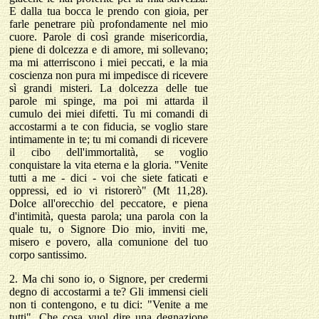
E dalla tua bocca le prendo con gioia, per
farle penetrare più profondamente nel mio
cuore. Parole di così grande misericordia,
piene di dolcezza e di amore, mi sollevano;
ma mi atterriscono i miei peccati, e la mia
coscienza non pura mi impedisce di ricevere
sì grandi misteri. La dolcezza delle tue
parole mi spinge, ma poi mi attarda il
cumulo dei miei difetti. Tu mi comandi di
accostarmi a te con fiducia, se voglio stare
intimamente in te; tu mi comandi di ricevere
il cibo dell'immortalità, se voglio
conquistare la vita eterna e la gloria. "Venite
tutti a me - dici - voi che siete faticati e
oppressi, ed io vi ristorerò" (Mt 11,28).
Dolce all'orecchio del peccatore, e piena
d'intimità, questa parola; una parola con la
quale tu, o Signore Dio mio, inviti me,
misero e povero, alla comunione del tuo
corpo santissimo.
2.
Ma chi sono io, o Signore, per credermi
degno di accostarmi a te? Gli immensi cieli
non ti contengono, e tu dici: "Venite a me
tutti". Che cosa vuol dire una degnazione