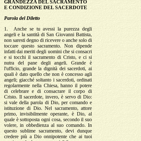
GRANDEZZA DEL SACRAMENTO
E CONDIZIONE DEL SACERDOTE
Parola del Diletto
1.
Anche se tu avessi la purezza degli
angeli e la santità di San Giovanni Battista,
non saresti degno di ricevere o anche solo di
toccare questo sacramento. Non dipende
infatti dai meriti degli uomini che si consacri
e si tocchi il sacramento di Cristo, e ci si
nutra del pane degli angeli. Grande è
l'ufficio, grande la dignità dei sacerdoti, ai
quali è dato quello che non è concesso agli
angeli; giacché soltanto i sacerdoti, ordinati
regolarmente nella Chiesa, hanno il potere
di celebrare e di consacrare il corpo di
Cristo. Il sacerdote, invero, è servo di Dio:
si vale della parola di Dio, per comando e
istituzione di Dio. Nel sacramento, attore
primo, invisibilmente operante, è Dio, al
quale è sottoposta ogni cosa, secondo il suo
volere, in obbedienza al suo comando. In
questo sublime sacramento, devi dunque
credere più a Dio onnipotente che ai tuoi