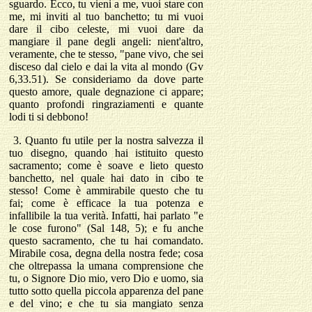
sguardo. Ecco, tu vieni a me, vuoi stare con
me, mi inviti al tuo banchetto; tu mi vuoi
dare il cibo celeste, mi vuoi dare da
mangiare il pane degli angeli: nient'altro,
veramente, che te stesso, "pane vivo, che sei
disceso dal cielo e dai la vita al mondo (Gv
6,33.51). Se consideriamo da dove parte
questo amore, quale degnazione ci appare;
quanto profondi ringraziamenti e quante
lodi ti si debbono!
3.
Quanto fu utile per la nostra salvezza il
tuo disegno, quando hai istituito questo
sacramento; come è soave e lieto questo
banchetto, nel quale hai dato in cibo te
stesso! Come è ammirabile questo che tu
fai; come è efficace la tua potenza e
infallibile la tua verità. Infatti, hai parlato "e
le cose furono" (Sal 148, 5); e fu anche
questo sacramento, che tu hai comandato.
Mirabile cosa, degna della nostra fede; cosa
che oltrepassa la umana comprensione che
tu, o Signore Dio mio, vero Dio e uomo, sia
tutto sotto quella piccola apparenza del pane
e del vino; e che tu sia mangiato senza