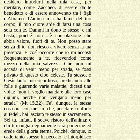
desidero introdurti nella mia casa, per
meritare, come Zaccheo, di essere da te
benedetto e di essere annoverato tra i figli
d'Abramo. L'anima mia ha fame del tuo
corpo; il mio cuore arde di farsi una cosa
sola con te. Dammi in dono te stesso, e mi
basta; poiché non c'è consolazione che
abbia valore, fuori di te. Non posso stare
senza di te; non riesco a vivere senza la tua
presenza. E così occorre che io mi accosti
frequentemente a te, ricevendoti come
mezzo della mia salvezza. Che non mi
accada di venir meno per strada, se fossi
privato di questo cibo celeste. Tu stesso, o
Gesù tanto misericordioso, predicando alle
folle e guarendo varie malattie, dicesti una
volta: "non li voglio mandare alle loro case
digiuni, perché non vengano meno per
strada" (Mt 15,32). Fa', dunque, la stessa
cosa ora con me; tu, che, per dare conforto
ai fedeli, hai lasciato te stesso in sacramento.
Sei tu, infatti, il soave ristoro dell'anima; e
chi ti mangia degnamente sarà partecipe ed
erede della gloria eterna. Poiché, dunque, io
cado tanto spesso in peccato, e intorpidisco