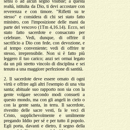
sensi o ad alcun segno visibile; a questa
realtà, istituita da Dio, ti devi accostare con
reverenza e con timore. "Rifletti su te
stesso" e considera di chi sei stato fatto
ministro, con l'imposizione delle mani da
parte del vescovo (1Tm 4,16.14). Ecco, sei
stato fatto sacerdote e consacrato per
celebrare. Vedi, dunque, di offrire il
sacrificio a Dio con fede, con devozione, e
al tempo conveniente; vedi di offrire te
stesso, irreprensibile. Non si è fatto più
leggero il tuo carico; anzi sei ormai legato
da un più stretto vincolo di disciplina e sei
tenuto a una maggiore perfezione di santità.
2.
Il sacerdote deve essere ornato di ogni
virtù e offrire agli altri l'esempio di una vita
santa; abituale suo rapporto non sia con la
gente volgare secondo modi consueti a
questo mondo, ma con gli angeli in cielo o
con la gente santa, in terra. Il sacerdote,
rivestito delle sacre vesti, fa le veci di
Cristo, supplichevolmente e umilmente
pregando Iddio per sé e per tutto il popolo.
Egli porta, davanti e dietro, il segno della