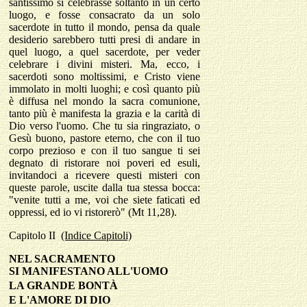
santissimo si celebrasse soltanto in un certo
luogo, e fosse consacrato da un solo
sacerdote in tutto il mondo, pensa da quale
desiderio sarebbero tutti presi di andare in
quel luogo, a quel sacerdote, per veder
celebrare i divini misteri. Ma, ecco, i
sacerdoti sono moltissimi, e Cristo viene
immolato in molti luoghi; e così quanto più
è diffusa nel mondo la sacra comunione,
tanto più è manifesta la grazia e la carità di
Dio verso l'uomo. Che tu sia ringraziato, o
Gesù buono, pastore eterno, che con il tuo
corpo prezioso e con il tuo sangue ti sei
degnato di ristorare noi poveri ed esuli,
invitandoci a ricevere questi misteri con
queste parole, uscite dalla tua stessa bocca:
"venite tutti a me, voi che siete faticati ed
oppressi, ed io vi ristorerò" (Mt 11,28).
Capitolo
II
(Indice Capitoli)
NEL SACRAMENTO
SI MANIFESTANO ALL'UOMO
LA GRANDE BONT
À
E L'AMORE DI DIO