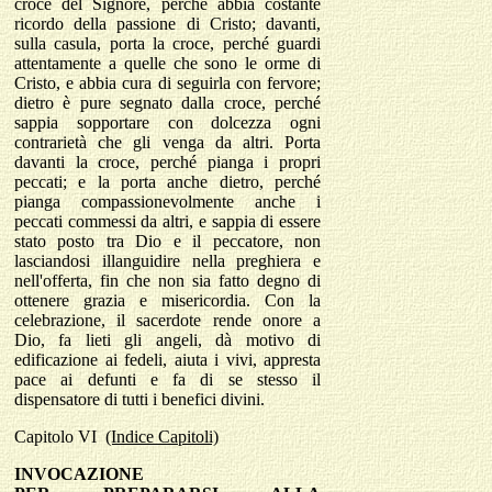
croce del Signore, perché abbia costante
ricordo della passione di Cristo; davanti,
sulla casula, porta la croce, perché guardi
attentamente a quelle che sono le orme di
Cristo, e abbia cura di seguirla con fervore;
dietro è pure segnato dalla croce, perché
sappia sopportare con dolcezza ogni
contrarietà che gli venga da altri. Porta
davanti la croce, perché pianga i propri
peccati; e la porta anche dietro, perché
pianga compassionevolmente anche i
peccati commessi da altri, e sappia di essere
stato posto tra Dio e il peccatore, non
lasciandosi illanguidire nella preghiera e
nell'offerta, fin che non sia fatto degno di
ottenere grazia e misericordia. Con la
celebrazione, il sacerdote rende onore a
Dio, fa lieti gli angeli, dà motivo di
edificazione ai fedeli, aiuta i vivi, appresta
pace ai defunti e fa di se stesso il
dispensatore di tutti i benefici divini.
Capitolo
VI
(Indice Capitoli)
INVOCAZIONE