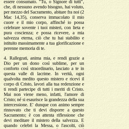
essere consumato. "Tu, o Signore di tutti",
che, di nessuno avendo bisogno, hai voluto,
per mezzo del Sacramento, abitare fra noi (2
Mac 14,35), conserva immacolato il mio
cuore e il mio corpo, affinché io possa
celebrare sovente i tuoi misteri, con lieta e
pura coscienza; e possa ricevere, a mia
salvezza eterna, ciò che tu hai stabilito e
istituito massimamente a tua glorificazione e
perenne memoria di te.
4.
Rallegrati, anima mia, e rendi grazie a
Dio per un dono così sublime, per un
conforto così straordinario, lasciato a te in
questa valle di lacrime. In verità, ogni
qualvolta medito questo mistero e ricevi il
corpo di Cristo, lavori alla tua redenzione e
ti rendi partecipe di tutti i meriti di Cristo.
Mai non viene meno, infatti, l'amore di
Cristo; né si esaurisce la grandezza della sua
intercessione. E' dunque con animo sempre
rinnovato che ti devi disporre a questo
Sacramento; è con attenta riflessione che
devi meditare il mistero della salvezza. E
quando celebri la Messa, o l'ascolti, ciò