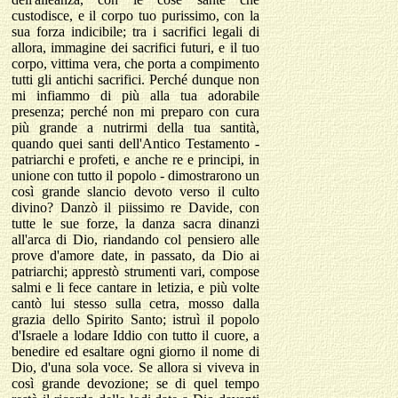
custodisce, e il corpo tuo purissimo, con la
sua forza indicibile; tra i sacrifici legali di
allora, immagine dei sacrifici futuri, e il tuo
corpo, vittima vera, che porta a compimento
tutti gli antichi sacrifici. Perché dunque non
mi infiammo di più alla tua adorabile
presenza; perché non mi preparo con cura
più grande a nutrirmi della tua santità,
quando quei santi dell'Antico Testamento -
patriarchi e profeti, e anche re e principi, in
unione con tutto il popolo - dimostrarono un
così grande slancio devoto verso il culto
divino? Danzò il piissimo re Davide, con
tutte le sue forze, la danza sacra dinanzi
all'arca di Dio, riandando col pensiero alle
prove d'amore date, in passato, da Dio ai
patriarchi; apprestò strumenti vari, compose
salmi e li fece cantare in letizia, e più volte
cantò lui stesso sulla cetra, mosso dalla
grazia dello Spirito Santo; istruì il popolo
d'Israele a lodare Iddio con tutto il cuore, a
benedire ed esaltare ogni giorno il nome di
Dio, d'una sola voce. Se allora si viveva in
così grande devozione; se di quel tempo