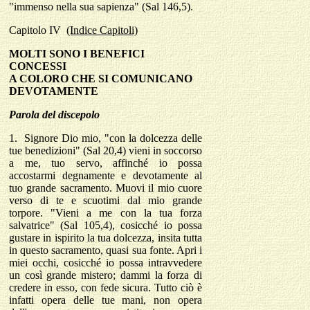
"immenso nella sua sapienza" (Sal 146,5).
Capitolo
IV
(Indice Capitoli)
MOLTI SONO I BENEFICI
CONCESSI
A COLORO CHE SI COMUNICANO
DEVOTAMENTE
Parola del discepolo
1.
Signore Dio mio, "con la dolcezza delle
tue benedizioni" (Sal 20,4) vieni in soccorso
a me, tuo servo, affinché io possa
accostarmi degnamente e devotamente al
tuo grande sacramento. Muovi il mio cuore
verso di te e scuotimi dal mio grande
torpore. "Vieni a me con la tua forza
salvatrice" (Sal 105,4), cosicché io possa
gustare in ispirito la tua dolcezza, insita tutta
in questo sacramento, quasi sua fonte. Apri i
miei occhi, cosicché io possa intravvedere
un così grande mistero; dammi la forza di
credere in esso, con fede sicura. Tutto ciò è
infatti opera delle tue mani, non opera