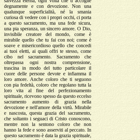
salvezza eterna, ogni volta che ti accoglie
degnamente e con devozione. Non una
qualunque superficialità, né la smania
curiosa di vedere con i propri occhi, ci porta
a questo sacramento, ma una fede sicura,
una pia speranza, un sincero amore. O Dio,
invisibile creatore del mondo, come è
mirabile quello che tu fai con noi; come è
soave e misericordioso quello che concedi
ai tuoi eletti, ai quali offri te stesso, come
cibo nel sacramento. Sacramento che
oltrepassa ogni nostra comprensione,
trascina in modo del tutto particolare il
cuore delle persone devote e infiamma il
loro amore. Anche coloro che ti seguono
con pia fedeltà, coloro che regolano tutta la
loro vita al fine del perfezionamento
spirituale, ricevono spesso da questo eccelso
sacramento aumento di grazia nella
devozione e nell'amore della virtù. Mirabile
e nascosta, questa grazia del sacramento,
che soltanto i seguaci di Cristo conoscono,
mentre non la sentono coloro che non
hanno la fede e sono asserviti al peccato. In
questo sacramento è data la grazia spirituale,