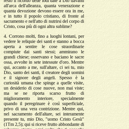
restò il ricordo delle lodi date a Dio davanti
all'arca dell'alleanza, quanta venerazione e
quanta devozione devono essere ora in me,
e in tutto il popolo cristiano, di fronte al
sacramento e nell'atto di nutrirsi del corpo di
Cristo, cosa più di ogni altra sublime?
4.
Corrono molti, fino a luoghi lontani, per
vedere le reliquie dei santi e stanno a bocca
aperta a sentire le cose straordinarie
compiute dai santi stessi; ammirano le
grandi chiese; osservano e baciano le sacre
ossa, avvolte in sete intessute d'oro. Mentre
qui, accanto a me, sull'altare, ci sei tu, mio
Dio, santo dei santi, il creatore degli uomini
e il signore degli angeli. Spesso è la
curiosità umana che spinge a quelle visite,
un desiderio di cose nuove, non mai viste;
ma se ne riporta scarso frutto di
miglioramento interiore, specialmente
quando il peregrinare è così superficiale,
privo di una vera contrizione. Mentre qui,
nel sacramento dell'altare, sei interamente
presente tu, mio Dio, "uomo Cristo Gesù"
(1Tm 2,5); qui si riceve frutto abbondante di