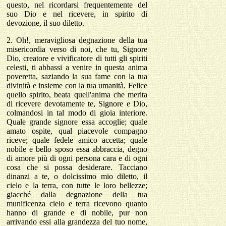
questo, nel ricordarsi frequentemente del
suo Dio e nel ricevere, in spirito di
devozione, il suo diletto.
2.
Oh!, meravigliosa degnazione della tua
misericordia verso di noi, che tu, Signore
Dio, creatore e vivificatore di tutti gli spiriti
celesti, ti abbassi a venire in questa anima
poveretta, saziando la sua fame con la tua
divinità e insieme con la tua umanità. Felice
quello spirito, beata quell'anima che merita
di ricevere devotamente te, Signore e Dio,
colmandosi in tal modo di gioia interiore.
Quale grande signore essa accoglie; quale
amato ospite, qual piacevole compagno
riceve; quale fedele amico accetta; quale
nobile e bello sposo essa abbraccia, degno
di amore più di ogni persona cara e di ogni
cosa che si possa desiderare. Tacciano
dinanzi a te, o dolcissimo mio diletto, il
cielo e la terra, con tutte le loro bellezze;
giacché dalla degnazione della tua
munificenza cielo e terra ricevono quanto
hanno di grande e di nobile, pur non
arrivando essi alla grandezza del tuo nome,