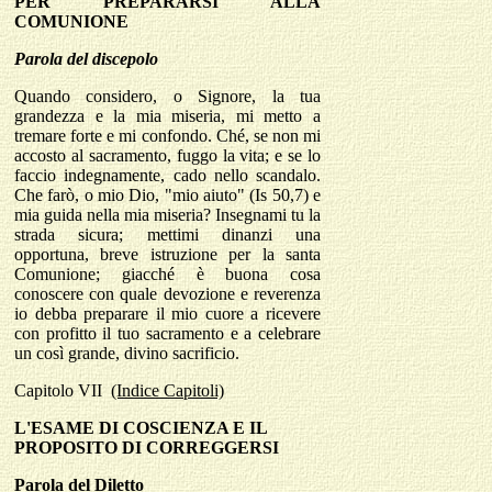
PER PREPARARSI ALLA
COMUNIONE
Parola del discepolo
Quando considero, o Signore, la tua
grandezza e la mia miseria, mi metto a
tremare forte e mi confondo. Ché, se non mi
accosto al sacramento, fuggo la vita; e se lo
faccio indegnamente, cado nello scandalo.
Che farò, o mio Dio, "mio aiuto" (Is 50,7) e
mia guida nella mia miseria? Insegnami tu la
strada sicura; mettimi dinanzi una
opportuna, breve istruzione per la santa
Comunione; giacché è buona cosa
conoscere con quale devozione e reverenza
io debba preparare il mio cuore a ricevere
con profitto il tuo sacramento e a celebrare
un così grande, divino sacrificio.
Capitolo
VII
(Indice Capitoli)
L'ESAME DI COSCIENZA E IL
PROPOSITO DI CORREGGERSI
Parola del Diletto