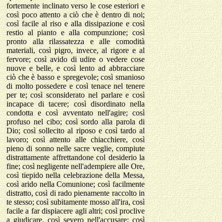
fortemente inclinato verso le cose esteriori e
così poco attento a ciò che è dentro di noi;
così facile al riso e alla dissipazione e così
restio al pianto e alla compunzione; così
pronto alla rilassatezza e alle comodità
materiali, così pigro, invece, al rigore e al
fervore; così avido di udire o vedere cose
nuove e belle, e così lento ad abbracciare
ciò che è basso e spregevole; così smanioso
di molto possedere e così tenace nel tenere
per te; così sconsiderato nel parlare e così
incapace di tacere; così disordinato nella
condotta e così avventato nell'agire; così
profuso nel cibo; così sordo alla parola di
Dio; così sollecito al riposo e così tardo al
lavoro; così attento alle chiacchiere, così
pieno di sonno nelle sacre veglie, compiute
distrattamente affrettandone col desiderio la
fine; così negligente nell'adempiere alle Ore,
così tiepido nella celebrazione della Messa,
così arido nella Comunione; così facilmente
distratto, così di rado pienamente raccolto in
te stesso; così subitamente mosso all'ira, così
facile a far dispiacere agli altri; così proclive
a giudicare, così severo nell'accusare; così