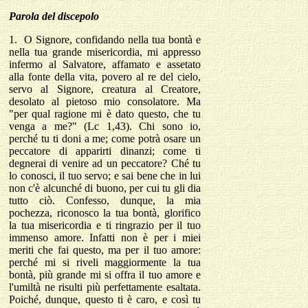
Parola del discepolo
1.
O Signore, confidando nella tua bontà e
nella tua grande misericordia, mi appresso
infermo al Salvatore, affamato e assetato
alla fonte della vita, povero al re del cielo,
servo al Signore, creatura al Creatore,
desolato al pietoso mio consolatore. Ma
"per qual ragione mi è dato questo, che tu
venga a me?" (Lc 1,43). Chi sono io,
perché tu ti doni a me; come potrà osare un
peccatore di apparirti dinanzi; come ti
degnerai di venire ad un peccatore? Ché tu
lo conosci, il tuo servo; e sai bene che in lui
non c'è alcunché di buono, per cui tu gli dia
tutto ciò. Confesso, dunque, la mia
pochezza, riconosco la tua bontà, glorifico
la tua misericordia e ti ringrazio per il tuo
immenso amore. Infatti non è per i miei
meriti che fai questo, ma per il tuo amore:
perché mi si riveli maggiormente la tua
bontà, più grande mi si offra il tuo amore e
l'umiltà ne risulti più perfettamente esaltata.
Poiché, dunque, questo ti è caro, e così tu