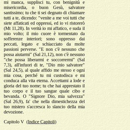
mi manca, supplisci tu, con benignità e
misericordia, o buon Gesù, salvatore
santissimo; tu che ti sei degnato di chiamare
tutti a te, dicendo: "venite a me voi tutti che
siete affaticati ed oppressi, ed io vi ristorerò
(Mt 11,28). In verità io mi affatico, e suda il
mio volto; il mio cuore è tormentato da
sofferenze interiori; sono oppresso dai
peccati, legato e schiacciato da molte
passioni perverse. "E non c'è nessuno che
possa aiutarmi" (Sal 21,12), non c'è nessuno
"che possa liberarmi e soccorrermi" (Sal
7,3), all'infuori di te, "Dio mio salvatore"
(Sal 24,5), al quale affido me stesso e ogni
mia cosa, perché tu mi custodisca e mi
conduca alla vita eterna. Accettami a lode e
gloria del tuo nome; tu che hai apprestato il
tuo corpo e il tuo sangue quale cibo e
bevanda. O "Signore Dio, mia salvezza"
(Sal 26,9), fa' che nella dimestichezza del
tuo mistero s'accresca lo slancio della mia
devozione.
Capitolo
V
(Indice Capitoli)