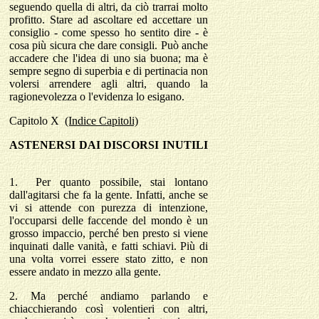
seguendo quella di altri, da ciò trarrai molto
profitto. Stare ad ascoltare ed accettare un
consiglio - come spesso ho sentito dire - è
cosa più sicura che dare consigli. Può anche
accadere che l'idea di uno sia buona; ma è
sempre segno di superbia e di pertinacia non
volersi arrendere agli altri, quando la
ragionevolezza o l'evidenza lo esigano.
Capitolo
X
(Indice Capitoli)
ASTENERSI DAI DISCORSI INUTILI
1.
Per quanto possibile, stai lontano
dall'agitarsi che fa la gente. Infatti, anche se
vi si attende con purezza di intenzione,
l'occuparsi delle faccende del mondo è un
grosso impaccio, perché ben presto si viene
inquinati dalle vanità, e fatti schiavi. Più di
una volta vorrei essere stato zitto, e non
essere andato in mezzo alla gente.
2.
Ma perché andiamo parlando e
chiacchierando così volentieri con altri,