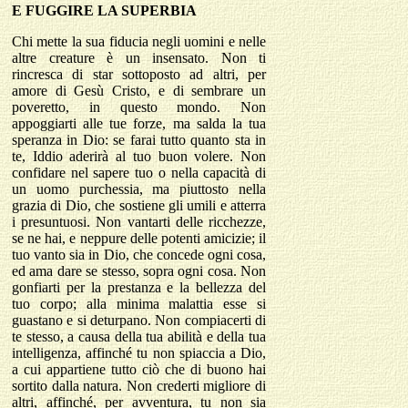
E FUGGIRE LA SUPERBIA
Chi mette la sua fiducia negli uomini e nelle
altre creature è un insensato. Non ti
rincresca di star sottoposto ad altri, per
amore di Gesù Cristo, e di sembrare un
poveretto, in questo mondo. Non
appoggiarti alle tue forze, ma salda la tua
speranza in Dio: se farai tutto quanto sta in
te, Iddio aderirà al tuo buon volere. Non
confidare nel sapere tuo o nella capacità di
un uomo purchessia, ma piuttosto nella
grazia di Dio, che sostiene gli umili e atterra
i presuntuosi. Non vantarti delle ricchezze,
se ne hai, e neppure delle potenti amicizie; il
tuo vanto sia in Dio, che concede ogni cosa,
ed ama dare se stesso, sopra ogni cosa. Non
gonfiarti per la prestanza e la bellezza del
tuo corpo; alla minima malattia esse si
guastano e si deturpano. Non compiacerti di
te stesso, a causa della tua abilità e della tua
intelligenza, affinché tu non spiaccia a Dio,
a cui appartiene tutto ciò che di buono hai
sortito dalla natura. Non crederti migliore di
altri, affinché, per avventura, tu non sia