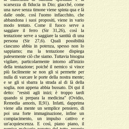
scarsezza di fiducia in Dio; giacché, come
una nave senza timone viene spinta qua e là
dalle onde, così l'uomo infiacchito, che
abbandona i suoi propositi, viene in vario
modo tentato. Come il fuoco serve a
saggiare il ferro (Sir 31,26), così la
tentazione serve a saggiare la santità di una
persona (Sir 27,6). Quali possibilità
ciascuno abbia in potenza, spesso non lo
sappiamo; ma la tentazione dispiega
palesemente ciò che siamo. Tuttavia bisogna
vigilare, particolarmente intorno all'inizio
della tentazione; poiché il nemico si vince
più facilmente se non gli si permette per
nulla di varcare le porte della nostra mente;
e se gli si sbarra la strada al di là della
soglia, non appena abbia bussato. Di qui il
detto: "resisti agli inizi; è troppo tardi
quando si prepara la medicina" (Ovidio,
Remedia amoris, II,91). Infatti, dapprima
viene alla mente un semplice pensiero, di
poi una forte immaginazione, infine un
compiacimento, un impulso cattivo e
un'acquiescenza. E così, piano piano, il
nemico malvagio penetra del tutto, proprio