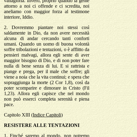
vanagloria. Invero, proprio quando la gente
attorno a noi ci offende e ci scredita, noi
aneliamo con maggior forza al testimone
interiore, Iddio.
2. Dovremmo piantare noi stessi così
saldamente in Dio, da non avere necessità
alcuna di andar cercando tanti conforti
umani. Quando un uomo di buona volontà
soffre tribolazioni e tentazioni, o è afflitto da
pensieri malvagi, allora egli sente di aver
maggior bisogno di Dio, e di non poter fare
nulla di bene senza di lui. E si rattrista e
piange e prega, per il male che soffre; gli
viene a noia che la vita continui; e spera che
sopraggiunga la morte (2 Cor 1,8), così da
poter scomparire e dimorare in Cristo (Fil
1,23). Allora egli capisce che nel mondo
non può esserci completa serenità e piena
pace.
Capitolo
XIII
(Indice Capitoli)
RESISTERE ALLE TENTAZIONI
1. Finché saremo al mondo, non potremo