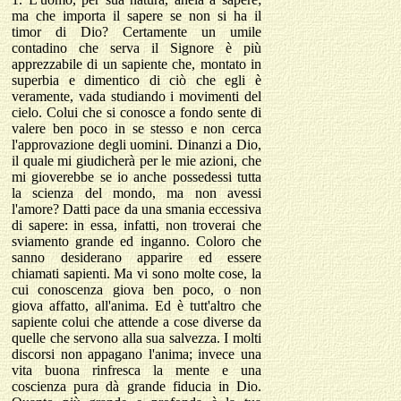
ma che importa il sapere se non si ha il
timor di Dio? Certamente un umile
contadino che serva il Signore è più
apprezzabile di un sapiente che, montato in
superbia e dimentico di ciò che egli è
veramente, vada studiando i movimenti del
cielo. Colui che si conosce a fondo sente di
valere ben poco in se stesso e non cerca
l'approvazione degli uomini. Dinanzi a Dio,
il quale mi giudicherà per le mie azioni, che
mi gioverebbe se io anche possedessi tutta
la scienza del mondo, ma non avessi
l'amore? Datti pace da una smania eccessiva
di sapere: in essa, infatti, non troverai che
sviamento grande ed inganno. Coloro che
sanno desiderano apparire ed essere
chiamati sapienti. Ma vi sono molte cose, la
cui conoscenza giova ben poco, o non
giova affatto, all'anima. Ed è tutt'altro che
sapiente colui che attende a cose diverse da
quelle che servono alla sua salvezza. I molti
discorsi non appagano l'anima; invece una
vita buona rinfresca la mente e una
coscienza pura dà grande fiducia in Dio.