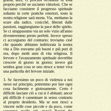
proprio perché ne usciamo vittoriosi. Che se
facciamo consistere il progresso spirituale
soltanto in certe pratiche esteriori, tosto la
nostra religione sarà morta. Via, mettiamo la
scure alla radice, cosicché, liberati dalle
passioni, raggiungiamo la pace dello spirito.
Se ci strappassimo via un solo vizio all'anno
diventeremmo presto perfetti. Invece spesso
ci accorgiamo del contrario; troviamo cioè
che quando abbiamo indirizzata la nostra
vita a Dio eravamo più buoni e più puri di
ora, dopo molti anni di vita religiosa. Il
fervore e l'avanzamento spirituale dovrebbe
crescere di giorno in giorno; invece già
sembra gran cosa se uno riesce a tener viva
una particella del fervore iniziale.
3.
Se facessimo un poco di violenza a noi
stessi sul principio, potremmo poi fare ogni
cosa facilmente e gioiosamente. Certo è
difficile lasciare ciò a cui si è abituati; ancor
più difficile è camminare in senso contrario
al proprio desiderio. Ma se non riesci a
vincere nelle cose piccole e da poco, come
supererai quelle più gravi? Resisti fin