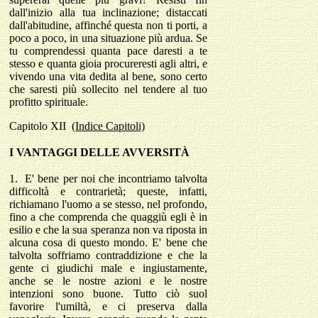
dall'inizio alla tua inclinazione; distaccati
dall'abitudine, affinché questa non ti porti, a
poco a poco, in una situazione più ardua. Se
tu comprendessi quanta pace daresti a te
stesso e quanta gioia procureresti agli altri, e
vivendo una vita dedita al bene, sono certo
che saresti più sollecito nel tendere al tuo
profitto spirituale.
Capitolo
XII
(Indice Capitoli)
I VANTAGGI DELLE AVVERSIT
À
1.
E' bene per noi che incontriamo talvolta
difficoltà e contrarietà; queste, infatti,
richiamano l'uomo a se stesso, nel profondo,
fino a che comprenda che quaggiù egli è in
esilio e che la sua speranza non va riposta in
alcuna cosa di questo mondo. E' bene che
talvolta soffriamo contraddizione e che la
gente ci giudichi male e ingiustamente,
anche se le nostre azioni e le nostre
intenzioni sono buone. Tutto ciò suol
favorire l'umiltà, e ci preserva dalla