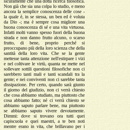
sicuramente che una dotta ricerca filosofica.
Non già che sia una colpa lo studio, e meno
ancora la semplice conoscenza delle cose -
la quale è, in se stessa, un ben ed è voluta
da Dio -; ma è sempre cosa migliore una
buona conoscenza di sé e una vita virtuosa.
Infatti molti vanno spesso fuori della buona
strada e non danno frutto alcuno, o scarso
frutto, di bene, proprio perché si
preoccupano più della loro scienza che della
santità della loro vita. Che se la gente
mettesse tanta attenzione nell'estirpare i vizi
e nel coltivare le virtù, quanta ne mette nel
sollevare sottili questioni filosofiche non ci
sarebbero tanti mali e tanti scandali tra la
gente; e nei conviventi non ci sarebbe tanta
dissipazione. Per certo, quando sarà giunto
il giorno del giudizio, non ci verrà chiesto
che cosa abbiamo studiato, ma piuttosto che
cosa abbiamo fatto; né ci verrà chiesto se
abbiamo saputo parlare bene, ma piuttosto
se abbiamo saputo vivere devotamente.
Dimmi: dove si trovano ora tutti quei
capiscuola e quei maestri, a te ben noti
mentre erano in vita, che brillavano per i