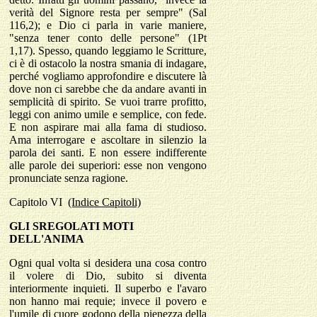
verità del Signore resta per sempre" (Sal
116,2); e Dio ci parla in varie maniere,
"senza tener conto delle persone" (1Pt
1,17). Spesso, quando leggiamo le Scritture,
ci è di ostacolo la nostra smania di indagare,
perché vogliamo approfondire e discutere là
dove non ci sarebbe che da andare avanti in
semplicità di spirito. Se vuoi trarre profitto,
leggi con animo umile e semplice, con fede.
E non aspirare mai alla fama di studioso.
Ama interrogare e ascoltare in silenzio la
parola dei santi. E non essere indifferente
alle parole dei superiori: esse non vengono
pronunciate senza ragione.
Capitolo
VI
(Indice Capitoli)
GLI SREGOLATI MOTI
DELL'ANIMA
Ogni qual volta si desidera una cosa contro
il volere di Dio, subito si diventa
interiormente inquieti. Il superbo e l'avaro
non hanno mai requie; invece il povero e
l'umile di cuore godono della pienezza della