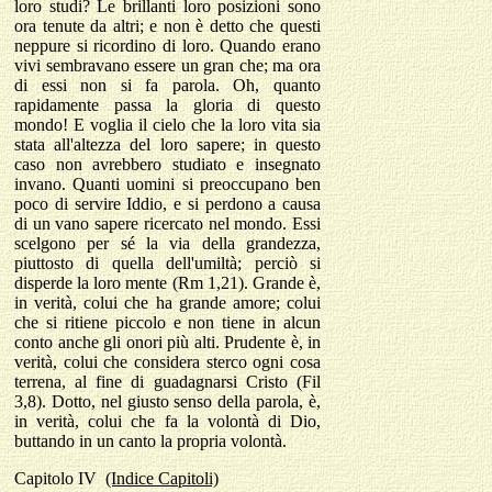
loro studi? Le brillanti loro posizioni sono
ora tenute da altri; e non è detto che questi
neppure si ricordino di loro. Quando erano
vivi sembravano essere un gran che; ma ora
di essi non si fa parola. Oh, quanto
rapidamente passa la gloria di questo
mondo! E voglia il cielo che la loro vita sia
stata all'altezza del loro sapere; in questo
caso non avrebbero studiato e insegnato
invano. Quanti uomini si preoccupano ben
poco di servire Iddio, e si perdono a causa
di un vano sapere ricercato nel mondo. Essi
scelgono per sé la via della grandezza,
piuttosto di quella dell'umiltà; perciò si
disperde la loro mente (Rm 1,21). Grande è,
in verità, colui che ha grande amore; colui
che si ritiene piccolo e non tiene in alcun
conto anche gli onori più alti. Prudente è, in
verità, colui che considera sterco ogni cosa
terrena, al fine di guadagnarsi Cristo (Fil
3,8). Dotto, nel giusto senso della parola, è,
in verità, colui che fa la volontà di Dio,
buttando in un canto la propria volontà.
Capitolo
IV
(Indice Capitoli)