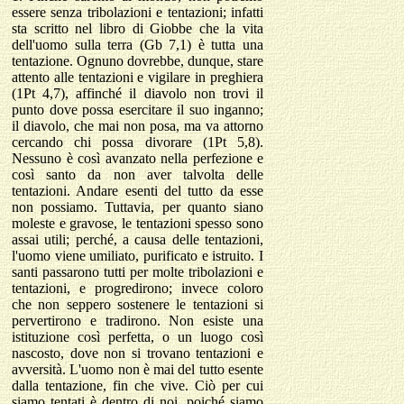
essere senza tribolazioni e tentazioni; infatti
sta scritto nel libro di Giobbe che la vita
dell'uomo sulla terra (Gb 7,1) è tutta una
tentazione. Ognuno dovrebbe, dunque, stare
attento alle tentazioni e vigilare in preghiera
(1Pt 4,7), affinché il diavolo non trovi il
punto dove possa esercitare il suo inganno;
il diavolo, che mai non posa, ma va attorno
cercando chi possa divorare (1Pt 5,8).
Nessuno è così avanzato nella perfezione e
così santo da non aver talvolta delle
tentazioni. Andare esenti del tutto da esse
non possiamo. Tuttavia, per quanto siano
moleste e gravose, le tentazioni spesso sono
assai utili; perché, a causa delle tentazioni,
l'uomo viene umiliato, purificato e istruito. I
santi passarono tutti per molte tribolazioni e
tentazioni, e progredirono; invece coloro
che non seppero sostenere le tentazioni si
pervertirono e tradirono. Non esiste una
istituzione così perfetta, o un luogo così
nascosto, dove non si trovano tentazioni e
avversità. L'uomo non è mai del tutto esente
dalla tentazione, fin che vive. Ciò per cui
siamo tentati è dentro di noi, poiché siamo