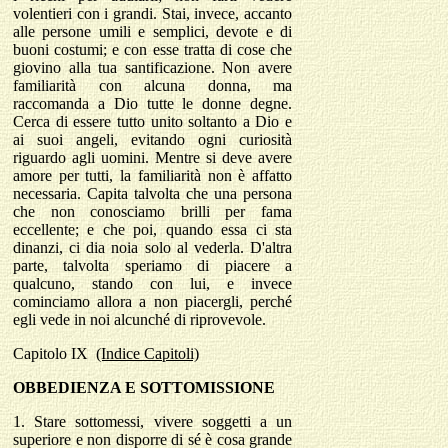
volentieri con i grandi. Stai, invece, accanto
alle persone umili e semplici, devote e di
buoni costumi; e con esse tratta di cose che
giovino alla tua santificazione. Non avere
familiarità con alcuna donna, ma
raccomanda a Dio tutte le donne degne.
Cerca di essere tutto unito soltanto a Dio e
ai suoi angeli, evitando ogni curiosità
riguardo agli uomini. Mentre si deve avere
amore per tutti, la familiarità non è affatto
necessaria. Capita talvolta che una persona
che non conosciamo brilli per fama
eccellente; e che poi, quando essa ci sta
dinanzi, ci dia noia solo al vederla. D'altra
parte, talvolta speriamo di piacere a
qualcuno, stando con lui, e invece
cominciamo allora a non piacergli, perché
egli vede in noi alcunché di riprovevole.
Capitolo
IX
(Indice Capitoli)
OBBEDIENZA E SOTTOMISSIONE
1.
Stare sottomessi, vivere soggetti a un
superiore e non disporre di sé è cosa grande