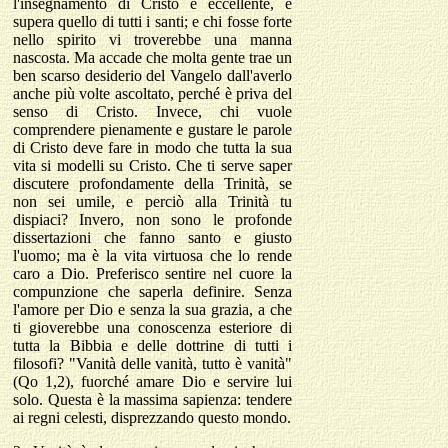
l'insegnamento di Cristo è eccellente, e
supera quello di tutti i santi; e chi fosse forte
nello spirito vi troverebbe una manna
nascosta. Ma accade che molta gente trae un
ben scarso desiderio del Vangelo dall'averlo
anche più volte ascoltato, perché è priva del
senso di Cristo. Invece, chi vuole
comprendere pienamente e gustare le parole
di Cristo deve fare in modo che tutta la sua
vita si modelli su Cristo. Che ti serve saper
discutere profondamente della Trinità, se
non sei umile, e perciò alla Trinità tu
dispiaci? Invero, non sono le profonde
dissertazioni che fanno santo e giusto
l'uomo; ma è la vita virtuosa che lo rende
caro a Dio. Preferisco sentire nel cuore la
compunzione che saperla definire. Senza
l'amore per Dio e senza la sua grazia, a che
ti gioverebbe una conoscenza esteriore di
tutta la Bibbia e delle dottrine di tutti i
filosofi? "Vanità delle vanità, tutto è vanità"
(Qo 1,2), fuorché amare Dio e servire lui
solo. Questa è la massima sapienza: tendere
ai regni celesti, disprezzando questo mondo.