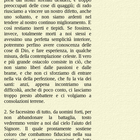
preoccupati delle cose di quaggiù; di rado
riusciamo a vincere un nostro difetto, anche
uno soltanto, e non siamo ardenti nel
tendere al nostro continuo miglioramento. E
così restiamo inerti e tiepidi. Se fossimo,
invece, totalmente morti a noi stessi e
avessimo una perfetta semplicità interiore,
potremmo perfino avere conoscenza delle
cose di Dio, e fare esperienza, in qualche
misura, della contemplazione celeste. Il vero
e più grande ostacolo consiste in ciò, che
non siamo liberi dalle passioni e dalle
brame, e che non ci sforziamo di entrare
nella via della perfezione, che fu la via dei
santi: anzi, appena incontriamo una
difficoltà, anche di poco conto, ci lasciamo
troppo presto abbattere e ci volgiamo a
consolazioni terrene.
2. Se facessimo di tutto, da uomini forti, per
non abbandonare la battaglia, tosto
vedremmo venire a noi dal cielo l'aiuto del
Signore. Il quale prontamente sostiene
coloro che combattono fiduciosi nella sua
grazia; anzi, ci procura occasioni di lotta