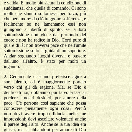
e valida. E' molto più sicura la condizione di
sudditanza, che quella di comando. Ci sono
molti che stanno sottomessi per forza, più
che per amore: da ciò traggono sofferenza, e
facilmente se ne lamentano; essi non
giungono a libertà di spirito, se la loro
sottomissione non viene dal profondo del
cuore e non ha radice in Dio. Corri pure di
qua e di là; non troverai pace che nell'umile
sottomissione sotto la guida di un superiore.
Andar sognando luoghi diversi, e passare
dall'uno all'altro, è stato per molti un
inganno.
2.
Certamente ciascuno preferisce agire a
suo talento, ed è maggiormente portato
verso chi gli dà ragione. Ma, se Dio è
dentro di noi, dobbiamo pur talvolta lasciar
perdere i nostri desideri, per amore della
pace. C'è persona così sapiente che possa
conoscere pienamente ogni cosa? Perciò
non devi avere troppa fiducia nelle tue
impressioni; devi ascoltare volentieri anche
il parere degli altri. Anche se la tua idea era
giusta, ma la abbandoni per amore di Dio