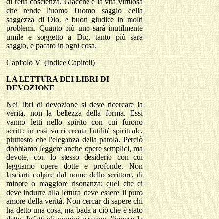
di retta coscienza. Giacché è la vita virtuosa
che rende l'uomo l'uomo saggio della
saggezza di Dio, e buon giudice in molti
problemi. Quanto più uno sarà inutilmente
umile e soggetto a Dio, tanto più sarà
saggio, e pacato in ogni cosa.
Capitolo
V
(Indice Capitoli)
LA LETTURA DEI LIBRI DI
DEVOZIONE
Nei libri di devozione si deve ricercare la
verità, non la bellezza della forma. Essi
vanno letti nello spirito con cui furono
scritti; in essi va ricercata l'utilità spirituale,
piuttosto che l'eleganza della parola. Perciò
dobbiamo leggere anche opere semplici, ma
devote, con lo stesso desiderio con cui
leggiamo opere dotte e profonde. Non
lasciarti colpire dal nome dello scrittore, di
minore o maggiore risonanza; quel che ci
deve indurre alla lettura deve essere il puro
amore della verità. Non cercar di sapere chi
ha detto una cosa, ma bada a ciò che è stato
detto. Infatti gli uomini passano, "invece la