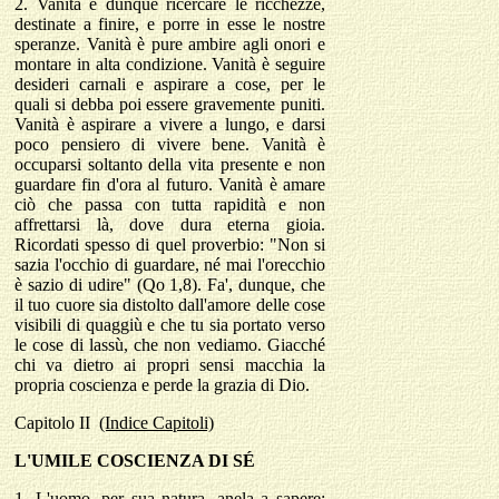
2.
Vanità è dunque ricercare le ricchezze,
destinate a finire, e porre in esse le nostre
speranze. Vanità è pure ambire agli onori e
montare in alta condizione. Vanità è seguire
desideri carnali e aspirare a cose, per le
quali si debba poi essere gravemente puniti.
Vanità è aspirare a vivere a lungo, e darsi
poco pensiero di vivere bene. Vanità è
occuparsi soltanto della vita presente e non
guardare fin d'ora al futuro. Vanità è amare
ciò che passa con tutta rapidità e non
affrettarsi là, dove dura eterna gioia.
Ricordati spesso di quel proverbio: "Non si
sazia l'occhio di guardare, né mai l'orecchio
è sazio di udire" (Qo 1,8). Fa', dunque, che
il tuo cuore sia distolto dall'amore delle cose
visibili di quaggiù e che tu sia portato verso
le cose di lassù, che non vediamo. Giacché
chi va dietro ai propri sensi macchia la
propria coscienza e perde la grazia di Dio.
Capitolo
II
(Indice Capitoli)
L'UMILE COSCIENZA DI SÉ
1.
L'uomo, per sua natura, anela a sapere;