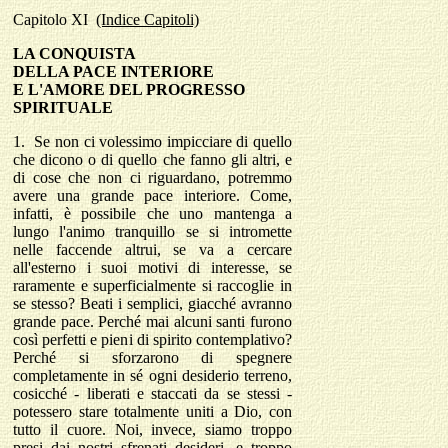
Capitolo
XI
(Indice Capitoli)
LA CONQUISTA
DELLA PACE INTERIORE
E L'AMORE DEL PROGRESSO
SPIRITUALE
1.
Se non ci volessimo impicciare di quello
che dicono o di quello che fanno gli altri, e
di cose che non ci riguardano, potremmo
avere una grande pace interiore. Come,
infatti, è possibile che uno mantenga a
lungo l'animo tranquillo se si intromette
nelle faccende altrui, se va a cercare
all'esterno i suoi motivi di interesse, se
raramente e superficialmente si raccoglie in
se stesso? Beati i semplici, giacché avranno
grande pace. Perché mai alcuni santi furono
così perfetti e pieni di spirito contemplativo?
Perché si sforzarono di spegnere
completamente in sé ogni desiderio terreno,
cosicché - liberati e staccati da se stessi -
potessero stare totalmente uniti a Dio, con
tutto il cuore. Noi, invece, siamo troppo
presi dai nostri sfrenati desideri, e troppo