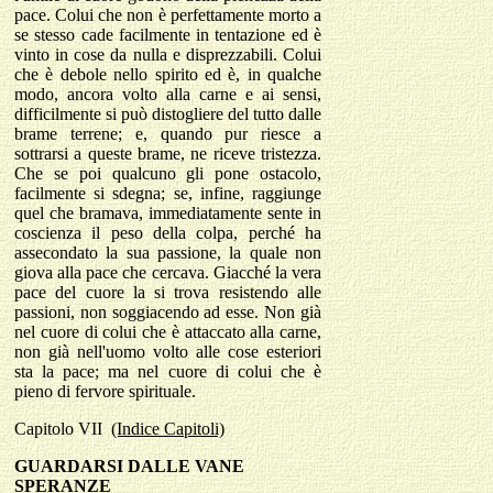
pace. Colui che non è perfettamente morto a
se stesso cade facilmente in tentazione ed è
vinto in cose da nulla e disprezzabili. Colui
che è debole nello spirito ed è, in qualche
modo, ancora volto alla carne e ai sensi,
difficilmente si può distogliere del tutto dalle
brame terrene; e, quando pur riesce a
sottrarsi a queste brame, ne riceve tristezza.
Che se poi qualcuno gli pone ostacolo,
facilmente si sdegna; se, infine, raggiunge
quel che bramava, immediatamente sente in
coscienza il peso della colpa, perché ha
assecondato la sua passione, la quale non
giova alla pace che cercava. Giacché la vera
pace del cuore la si trova resistendo alle
passioni, non soggiacendo ad esse. Non già
nel cuore di colui che è attaccato alla carne,
non già nell'uomo volto alle cose esteriori
sta la pace; ma nel cuore di colui che è
pieno di fervore spirituale.
Capitolo
VII
(Indice Capitoli)
GUARDARSI DALLE VANE
SPERANZE