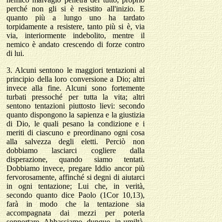
perché non gli si è resistito all'inizio. E
quanto più a lungo uno ha tardato
torpidamente a resistere, tanto più si è, via
via, interiormente indebolito, mentre il
nemico è andato crescendo di forze contro
di lui.
3. Alcuni sentono le maggiori tentazioni al
principio della loro conversione a Dio; altri
invece alla fine. Alcuni sono fortemente
turbati pressoché per tutta la vita; altri
sentono tentazioni piuttosto lievi: secondo
quanto dispongono la sapienza e la giustizia
di Dio, le quali pesano la condizione e i
meriti di ciascuno e preordinano ogni cosa
alla salvezza degli eletti. Perciò non
dobbiamo lasciarci cogliere dalla
disperazione, quando siamo tentati.
Dobbiamo invece, pregare Iddio ancor più
fervorosamente, affinché si degni di aiutarci
in ogni tentazione; Lui che, in verità,
secondo quanto dice Paolo (1Cor 10,13),
farà in modo che la tentazione sia
accompagnata dai mezzi per poterla
sopportare. Abbassiamo, dunque, in umiltà,