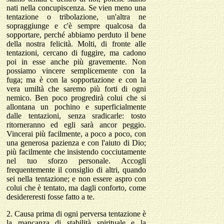
nati nella concupiscenza. Se vien meno una
tentazione o tribolazione, un'altra ne
sopraggiunge e c'è sempre qualcosa da
sopportare, perché abbiamo perduto il bene
della nostra felicità. Molti, di fronte alle
tentazioni, cercano di fuggire, ma cadono
poi in esse anche più gravemente. Non
possiamo vincere semplicemente con la
fuga; ma è con la sopportazione e con la
vera umiltà che saremo più forti di ogni
nemico. Ben poco progredirà colui che si
allontana un pochino e superficialmente
dalle tentazioni, senza sradicarle: tosto
ritorneranno ed egli sarà ancor peggio.
Vincerai più facilmente, a poco a poco, con
una generosa pazienza e con l'aiuto di Dio;
più facilmente che insistendo cocciutamente
nel tuo sforzo personale. Accogli
frequentemente il consiglio di altri, quando
sei nella tentazione; e non essere aspro con
colui che è tentato, ma dagli conforto, come
desidereresti fosse fatto a te.
2.
Causa prima di ogni perversa tentazione è
la mancanza di stabilità spirituale e la