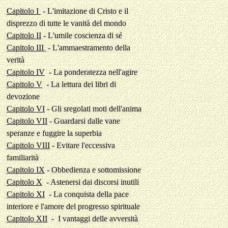
Capitolo I
-
L'imitazione di Cristo e il
disprezzo di tutte le vanità del mondo
Capitolo II
-
L'umile coscienza di sé
Capitolo III
-
L'ammaestramento della
verità
Capitolo IV
-
La ponderatezza nell'agire
Capitolo V
-
La lettura dei libri di
devozione
Capitolo VI
-
Gli sregolati moti dell'anima
Capitolo VII
-
Guardarsi dalle vane
speranze e fuggire la superbia
Capitolo VIII
-
Evitare l'eccessiva
familiarità
Capitolo IX
-
Obbedienza e sottomissione
Capitolo X
- Astenersi dai discorsi inutili
Capitolo XI
- La conquista della pace
interiore e l'amore del progresso spirituale
Capitolo XII
-
I vantaggi delle avversità