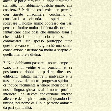
anche se poi è raro che, quando torniamo a
star zitti, non abbiamo qualche guasto alla
coscienza? Parliamo così volentieri perché,
con queste chiacchiere, cerchiamo di
consolarci a vicenda, e speriamo di
sollevare il nostro animo oppresso dai vari
pensieri. Inoltre molto ci diletta discorrere e
fantasticare delle cose che amiamo assai e
che desideriamo, o di ciò che sembra
contrastarci. Ma spesso purtroppo tutto
questo è vano e inutile; giacché una simile
consolazione esteriore va molto a scapito di
quella interiore e divina.
3. Non dobbiamo passare il nostro tempo in
ozio, ma in vigilie e in orazioni; e, se
possiamo o dobbiamo parlare, dire cose
edificanti. Infatti, mentre il malvezzo e la
trascuratezza del nostro progresso spirituale
ci induce facilmente a tenere incustodita la
nostra lingua, giova assai al nostro profitto
interiore una devota conversione intorno
alle cose dello spirito; tanto più quando ci si
unisca, nel nome di Dio, a persone animate
da pari spiritualità.