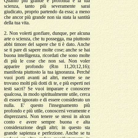
Quanto più grande e profonda è la tua
scienza, tanto più severamente sarai
giudicato, proprio partendo da essa; a meno
che ancor più grande non sia stata la santità
della tua vita.
2. Non volerti gonfiare, dunque, per alcuna
arte o scienza, che tu possegga, ma piuttosto
abbi timore del sapere che ti è dato. Anche
se ti pare di sapere molte cose; anche se hai
buona intelligenza, ricordati che sono molte
di più le cose che non sai. Non voler
apparire profondo (Rm 11,20;12,16);
manifesta piuttosto la tua ignoranza. Perché
vuoi porti avanti ad altri, mentre se ne
trovano molti più dotti di te, e più esperti nei
testi sacri? Se vuoi imparare e conoscere
qualcosa, in modo spiritualmente utile, cerca
di essere ignorato e di essere considerato un
nulla. E' questo l'insegnamento più
profondo e più utile, conoscersi veramente e
disprezzarsi. Non tenere se stessi in alcun
conto e avere sempre buona e alta
considerazione degli altri; in questo sta
grande sapienza e perfezione. Anche se tu