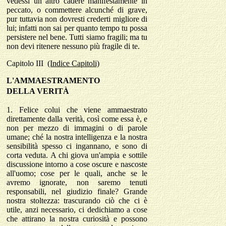
vedessi un altro cadere manifestamente in
peccato, o commettere alcunché di grave,
pur tuttavia non dovresti crederti migliore di
lui; infatti non sai per quanto tempo tu possa
persistere nel bene. Tutti siamo fragili; ma tu
non devi ritenere nessuno più fragile di te.
Capitolo
I
II
(Indice Capitoli)
L'AMMAESTRAMENTO
DELLA VERIT
À
1.
Felice colui che viene ammaestrato
direttamente dalla verità, così come essa è, e
non per mezzo di immagini o di parole
umane; ché la nostra intelligenza e la nostra
sensibilità spesso ci ingannano, e sono di
corta veduta. A chi giova un'ampia e sottile
discussione intorno a cose oscure e nascoste
all'uomo; cose per le quali, anche se le
avremo ignorate, non saremo tenuti
responsabili, nel giudizio finale? Grande
nostra stoltezza: trascurando ciò che ci è
utile, anzi necessario, ci dedichiamo a cose
che attirano la nostra curiosità e possono