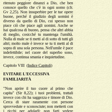
ritenuto peggiore dinanzi a Dio, che ben
conosce quello che c'è in ogni uomo (cfr.
Gv 2,25). Non insuperbire per le tue opere
buone, perché il giudizio degli uomini è
diverso da quello di Dio, cui spesso non
piace ciò che piace agli uomini. Anche se
hai qualcosa di buono, pensa che altri abbia
di meglio, cosicché tu mantenga l'umiltà.
Nulla di male se ti metti al di sotto di tutti gli
altri; molto male è invece se tu ti metti al di
sopra di una sola persona. Nell'umile è pace
indefettibile; nel cuore del superbo sono,
invece, continua smania e inquietudine.
Capitolo
VIII
(Indice Capitoli)
EVITARE L'ECCESSIVA
FAMILIARIT
À
"Non aprire il tuo cuore al primo che
capita" (Sir 8,22); i tuoi problemi, trattali
invece con chi ha saggezza e timore di Dio.
Cerca di stare raramente con persone
sprovvedute e sconosciute; non metterti con
i ricchi per adularli; non farti vedere