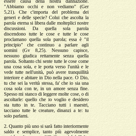
essere causa della nostra dannazione.
"Abbiamo occhi e non vediamo" (Ger
5,21). Che c'importa del problema dei
generi e delle specie? Colui che ascolta la
parola eterna si libera dalle molteplici nostre
discussioni. Da quella sola parola
discendono tutte le cose e tutte le cose
proclamano quella sola parola; essa è "il
principio" che continuo a parlare agli
uomini (Gv 8,25). Nessuno capisce,
nessuno giudica rettamente senza quella
parola. Soltanto chi sente tutte le cose come
una cosa sola, e le porta verso l'unità e le
vede tutte nell'unità, può avere tranquillità
interiore e abitare in Dio nella pace. O Dio,
tu che sei la verità stessa, fa' che io sia una
cosa sola con te, in un amore senza fine.
Spesso mi stanco di leggere molte cose, o di
ascoltarle: quello che io voglio e desidero
sta tutto in te. Tacciano tutti i maestri,
tacciano tutte le creature, dinanzi a te: tu
solo parlami.
2.
Quanto più uno si sarà fatto interiormente
saldo e semplice, tanto più agevolmente