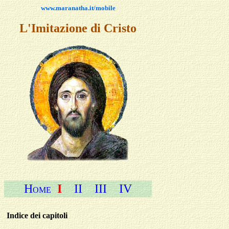
www.maranatha.it/mobile
L'Imitazione di Cristo
H
I
II
III
IV
OME
Indice
dei capitoli