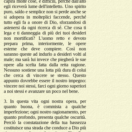
capirà molte cose, e difficili, perché dall'alto
egli riceverà lume dell'intelletto. Uno spirito
puro, saldo e semplice non si perde anche se
si adopera in molteplici faccende, perché
tutto egli fa a onore di Dio, sforzandosi di
astenersi da ogni ricerca di sé. Che cosa ti
lega e ti danneggia di più dei tuoi desideri
non mortificati? L'uomo retto e devoto
prepara prima, interiormente, le opere
esterne che deve compiere. Così non
saranno queste ad indurlo a desideri volti al
male; ma sarà lui invece che piegherà le sue
opere alla scelta fatta dalla retta ragione.
Nessuno sostiene una lotta più dura di colui
che cerca di vincere se stesso. Questo
appunto dovrebbe essere il nostro impegno:
vincere noi stessi, farci ogni giorno superiori
a noi stessi e avanzare un poco nel bene.
3. In questa vita ogni nostra opera, per
quanto buona, è commista a qualche
imperfezione; ogni nostro ragionamento, per
quanto profondo, presenta qualche oscurità.
Perciò la constatazione della tua bassezza
costituisce una strada che conduce a Dio più