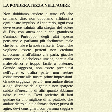
LA PONDERATEZZA NELL'AGIRE
Non dobbiamo credere a tutto ciò che
sentiamo dire; non dobbiamo affidarci a
ogni nostro impulso. Al contrario, ogni cosa
deve essere valutata alla stregua del volere
di Dio, con attenzione e con grandezza
d'animo. Purtroppo, degli altri spesso
pensiamo e parliamo più facilmente male
che bene: tale è la nostra miseria. Quelli che
vogliono essere perfetti non credono
scioccamente all'ultimo che parla, giacché
conoscono la debolezza umana, portata alla
malevolenza e troppo facile a blaterare.
Grande saggezza, non essere precipitosi
nell'agire e, d'altra parte, non restare
ostinatamente alle nostre prime impressioni.
Grande saggezza, perciò, non andare dietro
a ogni discorso della gente e non spargere
subito all'orecchio di altri quanto abbiamo
udito e creduto. Devi preferire di farti
guidare da uno migliore di te, piuttosto che
andare dietro alle tue fantasticherie; prima di
agire, devi consigliarti con persona saggia e