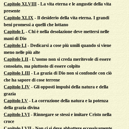
Capitolo XLVIII
- La vita eterna e le angustie della vita
presente
Capitolo XLIX
- Il desiderio della vita eterna. I grandi
beni promessi a quelli che lottano
Capitolo L
- Chi è nella desolazione deve mettersi nelle
mani di Dio
Capitolo LI
- Dedicarsi a cose più umili quando si viene
meno nelle più alte
Capitolo LII
- L’uomo non si creda meritevole di essere
consolato, ma piuttosto di essere colpito
Capitolo LIII
- La grazia di Dio non si confonde con ciò
che ha sapore di cose terrene
Capitolo LIV
- Gli opposti impulsi della natura e della
grazia
Capitolo LV
- La corruzione della natura e la potenza
della grazia divina
Capitolo LVI
- Rinnegare se stessi e imitare Cristo nella
croce
Capitolo LVII
- Non ci si deve abbattere eccessivamente