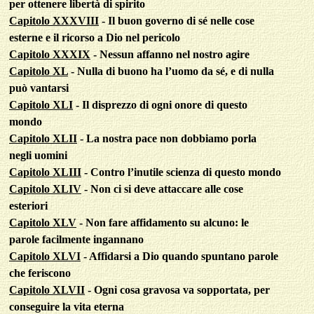
per ottenere libertà di spirito
Capitolo XXXVIII
- Il buon governo di sé nelle cose
esterne e il ricorso a Dio nel pericolo
Capitolo XXXIX
- Nessun affanno nel nostro agire
Capitolo XL
- Nulla di buono ha l’uomo da sé, e di nulla
può vantarsi
Capitolo XLI
- Il disprezzo di ogni onore di questo
mondo
Capitolo XLII
- La nostra pace non dobbiamo porla
negli uomini
Capitolo XLIII
- Contro l’inutile scienza di questo mondo
Capitolo XLIV
- Non ci si deve attaccare alle cose
esteriori
Capitolo XLV
- Non fare affidamento su alcuno: le
parole facilmente ingannano
Capitolo XLVI
- Affidarsi a Dio quando spuntano parole
che feriscono
Capitolo XLVII
- Ogni cosa gravosa va sopportata, per
conseguire la vita eterna