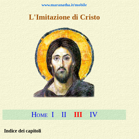
www.maranatha.it/mobile
L'Imitazione di Cristo
H
I
II
III
IV
OME
Indice
dei capitoli