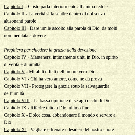
Capitolo I
-
Cristo parla interiormente all’anima fedele
Capitolo II
-
La verità si fa sentire dentro di noi senza
altisonanti parole
Capitolo III
-
Dare umile ascolto alla parola di Dio, da molti
non meditata a dovere
Preghiera per chiedere la grazia della devozione
Capitolo IV
- Mantenersi intimamente uniti in Dio, in spirito
di verità e di umiltà
Capitolo V
- Mirabili effetti dell’amore vero Dio
Capitolo VI
- Chi ha vero amore, come ne dà prova
Capitolo VII
- Proteggere la grazia sotto la salvaguardia
dell’umiltà
Capitolo VIII
- La bassa opinione di sé agli occhi di Dio
Capitolo IX
- Riferire tutto a Dio, ultimo fine
Capitolo X
- Dolce cosa, abbandonare il mondo e servire a
Dio
Capitolo XI
- Vagliare e frenare i desideri del nostro cuore