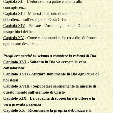
Capitolo XII
- L’educazione a patire e la lotta alla
concupiscenza
Capitolo XIII
- Mettersi al di sotto di tutti in umile
obbedienza, sull’esempio di Gesù Cristo
Capitolo XIV
- Pensare all’occulto giudizio di Dio, per non
insuperbirci del bene
Capitolo XV
- Come comportarci e che cosa dire di fronte e
ogni nostro desiderio
Preghiera perché riusciamo a compiere la volontà di Dio
Capitolo XVI
- Soltanto in Dio va cercata la vera
consolazione
Capitolo XVII
- Affidare stabilmente in Dio ogni cura di
noi stessi
Capitolo XVIII
- Sopportare serenamente la miserie di
questo mondo sull’esempio di Cristo
Capitolo XIX
- La capacità di sopportare le offese e la
vera provata pazienza
Capitolo XX
- Riconoscere la propria debolezza e la