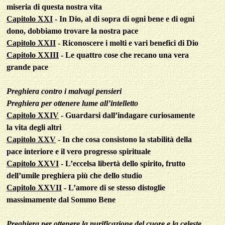
miseria di questa nostra vita
Capitolo XXI
- In Dio, al di sopra di ogni bene e di ogni
dono, dobbiamo trovare la nostra pace
Capitolo XXII
- Riconoscere i molti e vari benefici di Dio
Capitolo XXIII
- Le quattro cose che recano una vera
grande pace
Preghiera contro i malvagi pensieri
Preghiera per ottenere lume all’intelletto
Capitolo XXIV
- Guardarsi dall’indagare curiosamente
la vita degli altri
Capitolo XXV
-
In che cosa consistono la stabilità della
pace interiore e il vero progresso spirituale
Capitolo XXVI
- L’eccelsa libertà dello spirito, frutto
dell’umile preghiera più che dello studio
Capitolo XXVII
- L’amore di se stesso distoglie
massimamente dal Sommo Bene
Preghiera per ottenere la purificazione del cuore e la celeste