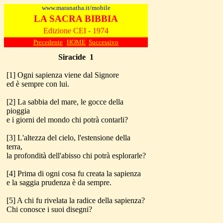
www.maranatha.it/mobile
LA SACRA BIBBIA
Edizione CEI - 1974
Precedente
HOME
Successivo
Siracide
1
[1] Ogni sapienza viene dal Signore
ed è sempre con lui.
[2] La sabbia del mare, le gocce della
pioggia
e i giorni del mondo chi potrà contarli?
[3] L'altezza del cielo, l'estensione della
terra,
la profondità dell'abisso chi potrà esplorarle?
[4] Prima di ogni cosa fu creata la sapienza
e la saggia prudenza è da sempre.
[5] A chi fu rivelata la radice della sapienza?
Chi conosce i suoi disegni?