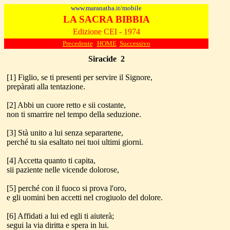
www.maranatha.it/mobile
LA SACRA BIBBIA
Edizione CEI - 1974
Precedente
HOME
Successivo
Siracide
2
[1] Figlio, se ti presenti per servire il Signore,
prepàrati alla tentazione.
[2] Abbi un cuore retto e sii costante,
non ti smarrire nel tempo della seduzione.
[3] Stà unito a lui senza separartene,
perché tu sia esaltato nei tuoi ultimi giorni.
[4] Accetta quanto ti capita,
sii paziente nelle vicende dolorose,
[5] perché con il fuoco si prova l'oro,
e gli uomini ben accetti nel crogiuolo del dolore.
[6] Affidati a lui ed egli ti aiuterà;
segui la via diritta e spera in lui.