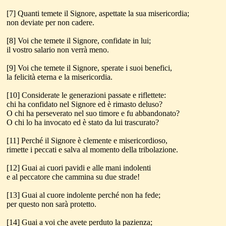
[7] Quanti temete il Signore, aspettate la sua misericordia;
non deviate per non cadere.
[8] Voi che temete il Signore, confidate in lui;
il vostro salario non verrà meno.
[9] Voi che temete il Signore, sperate i suoi benefici,
la felicità eterna e la misericordia.
[10] Considerate le generazioni passate e riflettete:
chi ha confidato nel Signore ed è rimasto deluso?
O chi ha perseverato nel suo timore e fu abbandonato?
O chi lo ha invocato ed è stato da lui trascurato?
[11] Perché il Signore è clemente e misericordioso,
rimette i peccati e salva al momento della tribolazione.
[12] Guai ai cuori pavidi e alle mani indolenti
e al peccatore che cammina su due strade!
[13] Guai al cuore indolente perché non ha fede;
per questo non sarà protetto.
[14] Guai a voi che avete perduto la pazienza;