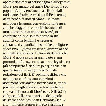
opera è dedicata al personaggio e all’opera di
Mosè, per mezzo del quale Dio fondò il suo
popolo. A lui viene anche attribuito dalla
tradizione ebraica e cristiana il Pentateuco,
detto perciò “i libri di Mosè”. In realtà,
nell’opera letteraria convergono fonti assai
antiche e aggiunte e modifiche anche di
molto posteriori al tempo di Mosè, ma
compiute nel suo spirito e sotto la sua
autorità come legittimi e necessari
adattamenti a condizioni storiche e religiose
successive. Questa crescita si avverte anche
nel materiale storico. E’ fuori di dubbio che
Mosè vi abbia avuto la gran parte e una
profonda influenza come autore e legislatore;
più complicato è stabilire per quali vie e in
quanto tempo si sia giunti all’attuale
redazione dei libri. E’ opinione diffusa che
nell’opera confluiscano tradizioni e
documenti variamente intersecantisi, che si
possono scaglionare su un lasso di tempo
che va dall’epoca di Mosè (sec. XIII a.C.)
all’epoca della restaurazione del popolo
d’Israele dopo l’esilio in Babilonia (sec.
V
a.C.).
Il nome Genesi è greco e significa