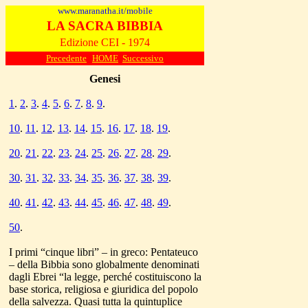
www.maranatha.it/mobile
LA SACRA BIBBIA
Edizione CEI - 1974
Precedente
HOME
Successivo
Genesi
1
.
2
.
3
.
4
.
5
.
6
.
7
.
8
.
9
.
10
.
11
.
12
.
13
.
14
.
15
.
16
.
17
.
18
.
19
.
20
.
21
.
22
.
23
.
24
.
25
.
26
.
27
.
28
.
29
.
30
.
31
.
32
.
33
.
34
.
35
.
36
.
37
.
38
.
39
.
40
.
41
.
42
.
43
.
44
.
45
.
46
.
47
.
48
.
49
.
50
.
I primi “cinque libri” – in greco: Pentateuco
– della Bibbia sono globalmente denominati
dagli Ebrei “la legge, perché costituiscono la
base storica, religiosa e giuridica del popolo
della salvezza. Quasi tutta la quintuplice