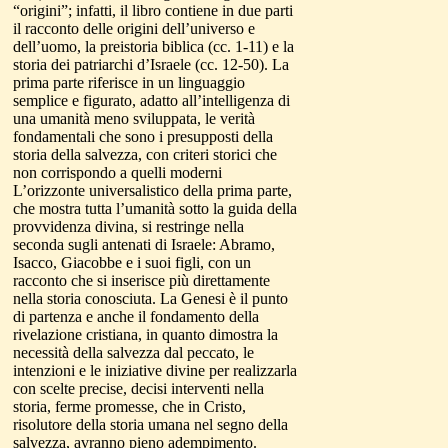
“origini”; infatti, il libro contiene in due parti
il racconto delle origini dell’universo e
dell’uomo, la preistoria biblica (cc. 1-11) e la
storia dei patriarchi d’Israele (cc. 12-50). La
prima parte riferisce in un linguaggio
semplice e figurato, adatto all’intelligenza di
una umanità meno sviluppata, le verità
fondamentali che sono i presupposti della
storia della salvezza, con criteri storici che
non corrispondo a quelli moderni
L’orizzonte universalistico della prima parte,
che mostra tutta l’umanità sotto la guida della
provvidenza divina, si restringe nella
seconda sugli antenati di Israele: Abramo,
Isacco, Giacobbe e i suoi figli, con un
racconto che si inserisce più direttamente
nella storia conosciuta. La Genesi è il punto
di partenza e anche il fondamento della
rivelazione cristiana, in quanto dimostra la
necessità della salvezza dal peccato, le
intenzioni e le iniziative divine per realizzarla
con scelte precise, decisi interventi nella
storia, ferme promesse, che in Cristo,
risolutore della storia umana nel segno della
salvezza, avranno pieno adempimento.