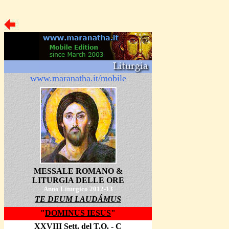
www.maranatha.it/mobile
MESSALE ROMANO &
LITURGIA DELLE ORE
Anno Liturgico 2012-13
TE DEUM LAUD
Á
MUS
"
DOMINUS IESUS
"
XXVIII Sett. del T.O. - C