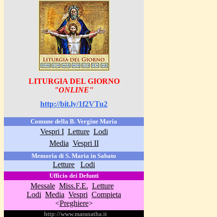
LITURGIA DEL GIORNO
"ONLINE"
http://bit.ly/1f2VTu2
Comune della B. Vergine Maria
Vespri I
Letture
Lodi
Media
Vespri II
Memoria di S. Maria in Sabato
Letture
Lodi
Ufficio dei Defunti
Messale
Miss.F.E.
Letture
Lodi
Media
Vespri
Compieta
<
Preghiere
>
http://www.maranatha.it