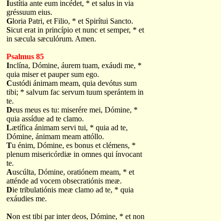
I
ustítia ante eum incédet, * et salus in via
gréssuum eius.
G
loria Patri, et Filio, * et Spirítui Sancto.
S
icut erat in princípio et nunc et semper, * et
in sæcula sæculórum. Amen.
Psalmus 85
I
nclína, Dómine, áurem tuam, exáudi me, *
quia miser et pauper sum ego.
C
ustódi ánimam meam, quia devótus sum
tibi; * salvum fac servum tuum sperántem in
te.
D
eus meus es tu: miserére mei, Dómine, *
quia assídue ad te clamo.
L
ætífica ánimam servi tui, * quia ad te,
Dómine, ánimam meam attóllo.
T
u énim, Dómine, es bonus et clémens, *
plenum misericórdiæ in omnes qui ínvocant
te.
A
uscúlta, Dómine, oratiónem meam, * et
atténde ad vocem obsecratiónis meæ.
D
ie tribulatiónis meæ clamo ad te, * quia
exáudies me.
N
on est tibi par inter deos, Dómine, * et non