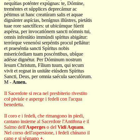
nequítias poténter expúgnas: te, Dómine,
treméntes et súpplices deprecámur ac
pétimus ut hanc creatúram salis et aquae
dignánter aspícias, benígnus illústres, pietátis
tuae rore sanctífices: ut ubicúmque fúerit
aspérsa, per invocatiónem sancti nómnis tui,
omnis infestátio immúndi spíritus abigátur:
terrórque venenósi serpéntis procul pellátur:
et praeséntia sancti Spíritus nobis
misericórdiam tuam poscéntibus, ubíque
adésse dignétur. Per Dóminum nostrum
Iesum Christum, Fílium tuum, qui tecum
vivit et regnat in unitáte eiúsdem Spíritus
Sancti, Deus, per omnia saécula saeculórum.
M -
Amen.
Il Sacerdote si reca nel presbiterio rivestito
col piviale e asperge i fedeli con l'acqua
benedetta.
Il coro e i fedeli, che rimangono in piedi,
cantano insieme al Sacerdote l'Antifona e il
Salmo dell'
Asperges
o del
Vidi Aquam
.
Nel corso dell'aspersione, i fedeli chínano il
capo e si ségnano
+
.