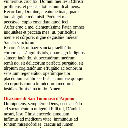
vulnéribus crucifíxi Dómini mei Iesu Christi
prófluens, et peccáta totíus mundi ábluens.
Recordáre, Dómine, creatúrae tuae, quam
tuo sánguine redemísti. Poénitet me
peccásse, cúpio emendáre quod feci.
Aufer ergo a me, clementíssime Pater, omnes
iniquitátes et peccáta mea; ut, purificátus
mente et córpore, digne degustáre mérear
Sancta sanctórum.
Et concéde, ut haec sancta praelibátio
córporis et sánguinis tuis, quam ego indígnus
súmere inténdo, sit peccatórum meórum
remíssio, sit delictórum perfécta purgátio, sit
túrpium cogitatiónum effugátio ac bonórum
sénsuum regenerátio, operúmque tibi
placéntium salúbris efficácia, ánimae quoque
et córporis contra inimicórum meórum
insídias firmíssima tuítio. Amen.
Orazione di San Tommaso d'Aquino
O
mnípotens, sempitérne Deus, ecce accédo
ad sacraméntum unigéniti Fílii tui, Dómini
nostri, Iesu Christi; accédo tamquam
infírmus ad médicum vitae, immúndus ad
fontem misericórdiae, caecus ad lumen