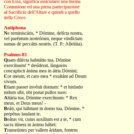
con Essa, significa assicurarsi una buona
Comunione ed una piena partecipazione
al Sacrificio dell'Altare e quindi a quello
della Croce.
Antiphona
N
e reminiscáris, * Dómine, delícta nostra,
vel paréntum nostrórum, neque vindíctam
sumas de peccátis nostris. (T. P.: Allelúia).
Psalmus 83
Q
uam dilécta habitátio tua, Dómine
exercítuum! * desíderat, lànguens
concupíscit ánima mea in átria Dómini;
C
or meum, et caro mea * exultánt ad Deum
vivum.
E
tiam passer invénit domum: * et hirúndo
nidum sibi, ubi ponat pullos suos:
A
ltária tua, Dómine exercítuum: * Rex
meus, et Deus meus! -
B
eáti, qui hábitant in domo tua, Dómine, *
perpétuo laudant te.
B
eátus vir, cuius auxílium est a te, * cum
sacra itínera in ánimo hábet:
T
ranseúntes per vallem áridam, fontem