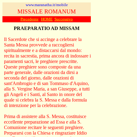
www.maranatha.it/mobile
MISSALE ROMANUM
Precedente
HOME
Successivo
PRAEPARATIO AD MISSAM
Il Sacerdote che si accinge a celebrare la
Santa Messa provvede a raccogliersi
spiritualmente e a distaccarsi dal mondo:
recita in sacrestia, prima ancora di indossare i
paramenti sacri, le preghiere prescritte.
Queste preghiere sono composte da una
parte generale, dalle orazioni da dirsi a
seconda del giorno, dalle orazioni di
sant'Ambrogio e di san Tommaso d'Aquino,
alla S. Vergine Maria, a san Giuseppe, a tutti
gli Angeli e i Santi, al Santo in onore del
quale si celebra la S. Messa e dalla formula
di intenzione per la celebrazione
.
Prima di assistere alla S. Messa, costituisce
eccellente preparazione ad Essa e alla S.
Comunione recitare le seguenti preghiere.
Prepararsi con la Chiesa e ringraziare Iddio