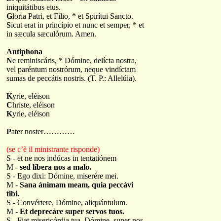
iniquitátibus eius.
G
loria Patri, et Filio, * et Spirítui Sancto.
S
icut erat in princípio et nunc et semper, * et
in sæcula sæculórum. Amen.
Antiphona
N
e reminiscáris, * Dómine, delícta nostra,
vel paréntum nostrórum, neque vindíctam
sumas de peccátis nostris. (T. P.: Allelúia).
K
yrie, eléison
C
hriste, eléison
K
yrie, eléison
P
ater noster…………
(se c’è il ministrante risponde)
S - et ne nos indúcas in tentatiónem
M -
sed líbera nos a malo.
S - Ego dixi: Dómine, miserére mei.
M -
Sana ánimam meam, quia peccávi
tibi.
S - Convértere, Dómine, aliquántulum.
M -
Et deprecáre super servos tuos.
S - Fiat misericórdia tua, Dómine, super nos.