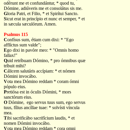
odérunt me et confundántur, * quod tu,
Dómine, adiúveris me et consolátus sis me.
G
loria Patri, et Filio, * et Spirítui Sancto.
S
icut erat in princípio et nunc et semper, * et
in sæcula sæculórum. Amen.
Psalmus 115
C
onfísus sum, étiam cum dixi: * "Ego
afflíctus sum valde";
E
go dixi in pavóre meo: * "Omnis homo
fallax!"
Q
uid retríbuam Dómino, * pro ómnibus quæ
tríbuit mihi?
C
álicem salutáris accípiam: * et nómen
Dómini invocábo.
V
ota mea Dómino reddam * coram ómni
pópulo eius.
P
retiósa est in óculis Dómini, * mors
sanctórum eius.
O
Dómine, ego servus tuus sum, ego servus
tuus, fílius ancíllae tuae: * solvísti víncula
mea.
T
ibi sacrificábo sacrifícium laudis, * et
nomen Dómini invocábo.
V
ota mea Dómino reddam * cora omni