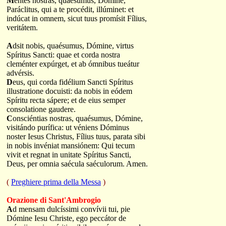
M
entes nostras, quaésumus, Dómine,
Paráclitus, qui a te procédit, illúminet: et
indúcat in omnem, sicut tuus promísit Fílius,
veritátem.
A
dsit nobis, quaésumus, Dómine, virtus
Spíritus Sancti: quae et corda nostra
cleménter expúrget, et ab ómnibus tueátur
advérsis.
D
eus, qui corda fidélium Sancti Spíritus
illustratione docuisti: da nobis in eódem
Spíritu recta sápere; et de eius semper
consolatione gaudere.
C
onsciéntias nostras, quaésumus, Dómine,
visitándo purífica: ut véniens Dóminus
noster Iesus Christus, Fílius tuus, parata sibi
in nobis invéniat mansiónem: Qui tecum
vivit et regnat in unitate Spíritus Sancti,
Deus, per omnia saécula saéculorum. Amen.
(
Preghiere prima della M
essa
)
Orazione di Sant'Ambrogio
A
d mensam dulcíssimi convívii tui, pie
Dómine Iesu Christe, ego peccátor de