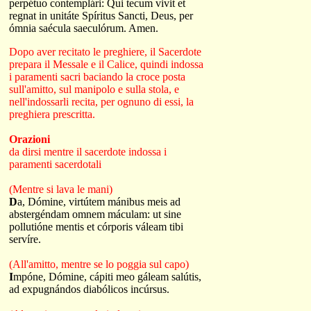
perpétuo contemplári: Qui tecum vivit et
regnat in unitáte Spíritus Sancti, Deus, per
ómnia saécula saeculórum. Amen.
Dopo aver recitato le preghiere, il Sacerdote
prepara il Messale e il Calice, quindi indossa
i paramenti sacri baciando la croce posta
sull'amitto, sul manipolo e sulla stola, e
nell'indossarli recita, per ognuno di essi, la
preghiera prescritta.
Orazioni
da dirsi mentre il sacerdote indossa i
paramenti sacerdotali
(Mentre si lava le mani)
D
a, Dómine, virtútem mánibus meis ad
abstergéndam omnem máculam: ut sine
pollutióne mentis et córporis váleam tibi
servíre.
(All'amitto, mentre se lo poggia sul capo)
I
mpóne, Dómine, cápiti meo gáleam salútis,
ad expugnándos diabólicos incúrsus.