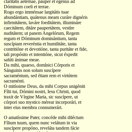
claritátis aetérnae, páuper et egénus ad
Dóminum coeli et terrae.
Rogo ergo imménsae largitátis tuae
abundántiam, quátenus meam curáre dignéris
infirmitátem, laváre foeditátem, illumináre
caecitátem, ditáre paupertátem, vestíre
nuditátem; ut panem Angelórum, Regem
regum et Dóminum dominántium, tanta
suscípiam reveréntia et humilitáte, tanta
contritióne et devotióne, tanta puritáte et fide,
tali propósito et intentióne, sicut éxpedit
salúti ánimae meae.
Da mihi, quaeso, domínici Córporis et
Sánguinis non solum suscípere
sacraméntum, sed étiam rem et virtútem
sacraménti.
O mitíssime Deus, da mihi Corpus unigéniti
Fílii tui, Dómini nostri, Iesu Christi, quod
traxit de Vírgine Maria, sic suscípere, ut
córpori suo mystico mérear incorporári, et
inter eius membra connumerári.
O amatíssime Pater, concéde mihi diléctum
Fílium tuum, quem nunc velátum in via
suscípere propóno, reveláta tandem fácie