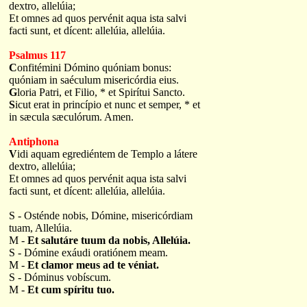
dextro, allelúia;
Et omnes ad quos pervénit aqua ista salvi
facti sunt, et dícent: allelúia, allelúia.
Psalmus 117
C
onfitémini Dómino quóniam bonus:
quóniam in saéculum misericórdia eius.
G
loria Patri, et Filio, * et Spirítui Sancto.
S
icut erat in princípio et nunc et semper, * et
in sæcula sæculórum. Amen.
Antiphona
V
idi aquam egrediéntem de Templo a látere
dextro, allelúia;
Et omnes ad quos pervénit aqua ista salvi
facti sunt, et dícent: allelúia, allelúia.
S - Osténde nobis, Dómine, misericórdiam
tuam, Allelúia.
M -
Et salutáre tuum da nobis, Allelúia.
S - Dómine exáudi oratiónem meam.
M -
Et clamor meus ad te véniat.
S - Dóminus vobíscum.
M -
Et cum spíritu tuo.