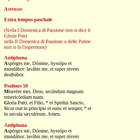
Aspersio
Extra tempus paschale
(Nella I Domenica di Passione non si dice il
Gloria Patri
nella II Domenica di Passione o delle Palme
non si fa l'aspersione)
Antiphona
A
spérges me, Dómine, hyssópo et
mundábor: lavábis me, et super nivem
dealbábor.
Psalmus 50
M
iserére mei, Deus, secúndum magnam
misericórdiam tuam.
G
loria Patri, et Filio, * et Spirítui Sancto,
S
icut erat in princípio et nunc et semper, * et
in sæcula sæculórum. Amen.
Antiphona
A
spérges me, Dómine, hyssópo et
mundábor: lavábis me, et super nivem