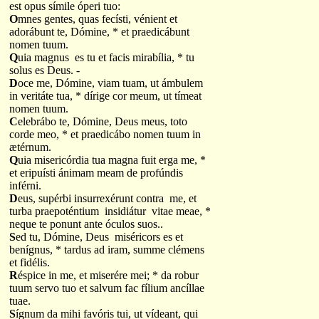
est opus símile óperi tuo:
O
mnes gentes, quas fecísti, vénient et
adorábunt te, Dómine, * et praedicábunt
nomen tuum.
Q
uia magnus es tu et facis mirabília, * tu
solus es Deus. -
D
oce me, Dómine, viam tuam, ut ámbulem
in veritáte tua, * dírige cor meum, ut tímeat
nomen tuum.
C
elebrábo te, Dómine, Deus meus, toto
corde meo, * et praedicábo nomen tuum in
ætérnum.
Q
uia misericórdia tua magna fuit erga me, *
et eripuísti ánimam meam de profúndis
inférni.
D
eus, supérbi insurrexérunt contra me, et
turba praepoténtium insidiátur vitae meae, *
neque te ponunt ante óculos suos..
S
ed tu, Dómine, Deus miséricors es et
benígnus, * tardus ad iram, summe clémens
et fidélis.
R
éspice in me, et miserére mei; * da robur
tuum servo tuo et salvum fac fílium ancíllae
tuae.
S
ígnum da mihi favóris tui, ut vídeant, qui