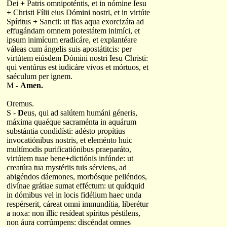
Dei
+
Patris omnipoténtis, et in nómine Iesu
+
Christi Fílii eius Dómini nostri, et in virtúte
Spíritus
+
Sancti: ut fias aqua exorcizáta ad
effugándam omnem potestátem inimíci, et
ipsum inimícum eradicáre, et explantéare
váleas cum ángelis suis apostátitcis: per
virtútem eiúsdem Dómini nostri Iesu Christi:
qui ventúrus est iudicáre vivos et mórtuos, et
saéculum per ignem.
M -
Amen.
Oremus.
S -
D
eus, qui ad salútem humáni géneris,
máxima quaéque sacraménta in aquárum
substántia condidísti: adésto propítius
invocatiónibus nostris, et eleménto huic
multímodis purificatiónibus praeparáto,
virtútem tuae bene
+
dictiónis infúnde: ut
creatúra tua mystériis tuis sérviens, ad
abigéndos dáemones, morbósque pelléndos,
divínae grátiae sumat efféctum: ut quídquid
in dómibus vel in locis fidélium haec unda
respérserit, cáreat omni immundítia, liberétur
a noxa: non illic resídeat spíritus péstilens,
non áura corrúmpens: discéndat omnes