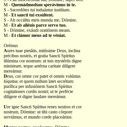
M -
Quemádmodum sperávimus in te.
S - Sacerdótes tui induántur iustítiam.
M -
Et sancti tui exsúltent.
S - Ab occúltis meis munda me, Dómine.
M -
Et ab aliénis parce servo tuo.
S - Dómine, exáudi oratiónem meam.
M -
Et clámor meus ad te véniat.
Orémus
A
ures tuae pietátis, mitíssime Deus, inclina
précibus nostris, et gratia Sancti Spíritus
illúmina cor nostrum: ut tuis mystériis digne
ministrare, teque aetérna caritate dilígere
mereámur.
D
eus, cui omne cor patet et omnis volúntas
lóquitur, et quem nullum latet secrétum:
purífica per infusiónem Sancti Spíritus
cogitationes cordis nostri; ut te perfécte
dilígere et digne laudare mereámur.
U
re igne Sancti Spíritus renes nostros et cor
nostrum, Dómine: ut tibi casto córpore
serviámus, et mundo corde placeámus.