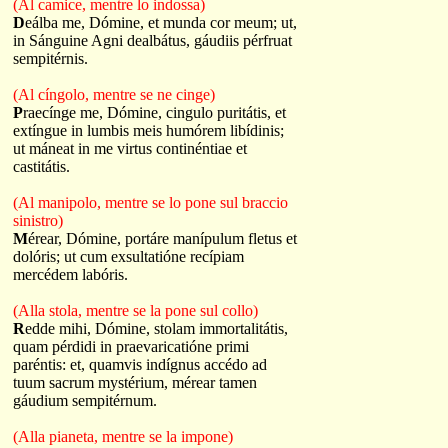
(Al camice, mentre lo indossa)
D
eálba me, Dómine, et munda cor meum; ut,
in Sánguine Agni dealbátus, gáudiis pérfruat
sempitérnis.
(Al cíngolo, mentre se ne cinge)
P
raecínge me, Dómine, cingulo puritátis, et
extíngue in lumbis meis humórem libídinis;
ut máneat in me virtus continéntiae et
castitátis.
(Al manipolo, mentre se lo pone sul braccio
sinistro)
M
érear, Dómine, portáre manípulum fletus et
dolóris; ut cum exsultatióne recípiam
mercédem labóris.
(Alla stola, mentre se la pone sul collo)
R
edde mihi, Dómine, stolam immortalitátis,
quam pérdidi in praevaricatióne primi
paréntis: et, quamvis indígnus accédo ad
tuum sacrum mystérium, mérear tamen
gáudium sempitérnum.
(Alla pianeta, mentre se la impone)