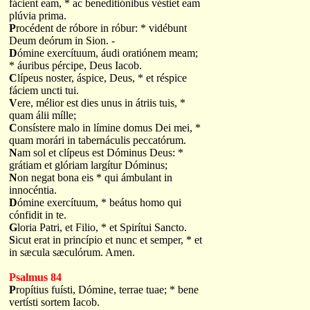
fácient eam, * ac beneditiónibus véstiet eam
plúvia prima.
P
rocédent de róbore in róbur: * vidébunt
Deum deórum in Sion. -
D
ómine exercítuum, áudi oratiónem meam;
* áuribus pércipe, Deus Iacob.
C
lípeus noster, áspice, Deus, * et réspice
fáciem uncti tui.
V
ere, mélior est dies unus in átriis tuis, *
quam álii mílle;
C
onsístere malo in límine domus Dei mei, *
quam morári in tabernáculis peccatórum.
N
am sol et clípeus est Dóminus Deus: *
grátiam et glóriam largítur Dóminus;
N
on negat bona eis * qui ámbulant in
innocéntia.
D
ómine exercítuum, * beátus homo qui
cónfidit in te.
G
loria Patri, et Filio, * et Spirítui Sancto.
S
icut erat in princípio et nunc et semper, * et
in sæcula sæculórum. Amen.
Psalmus 84
P
ropítius fuísti, Dómine, terrae tuae; * bene
vertísti sortem Iacob.