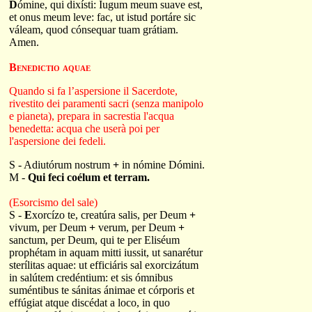
D
ómine, qui dixísti: Iugum meum suave est,
et onus meum leve: fac, ut istud portáre sic
váleam, quod cónsequar tuam grátiam.
Amen.
Benedictio aquae
Quando si fa l’aspersione il Sacerdote,
rivestito dei paramenti sacri (senza manipolo
e pianeta), prepara in sacrestia l'acqua
benedetta: acqua che userà poi per
l'aspersione dei fedeli.
S - Adiutórum nostrum
+
in nómine Dómini.
M -
Qui feci coélum et terram.
(Esorcismo del sale)
S -
E
xorcízo te, creatúra salis, per Deum
+
vivum, per Deum
+
verum, per Deum
+
sanctum, per Deum, qui te per Eliséum
prophétam in aquam mitti iussit, ut sanarétur
sterílitas aquae: ut efficiáris sal exorcizátum
in salútem credéntium: et sis ómnibus
suméntibus te sánitas ánimae et córporis et
effúgiat atque discédat a loco, in quo