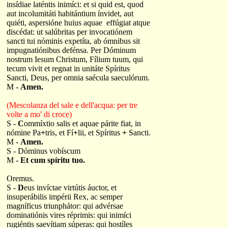
insídiae laténtis inimíci: et si quid est, quod
aut incolumitáti habitántium ínvidet, aut
quiéti, aspersióne huius aquae effúgiat atque
discédat: ut salúbritas per invocatiónem
sancti tui nóminis expetíta, ab ómnibus sit
impugnatiónibus defénsa. Per Dóminum
nostrum Iesum Christum, Fílium tuum, qui
tecum vivit et regnat in unitáte Spíritus
Sancti, Deus, per omnia saécula saeculórum.
M -
Amen.
(Mescolanza del sale e dell'acqua: per tre
volte a mo' di croce)
S -
C
ommíxtio salis et aquae párite fiat, in
nómine Pa
+
tris, et Fí
+
lii, et Spíritus
+
Sancti.
M -
Amen.
S - Dóminus vobíscum
M -
Et cum spíritu tuo.
Oremus.
S -
D
eus invíctae virtútis áuctor, et
insuperábilis impérii Rex, ac semper
magníficus triunphátor: qui advérsae
dominatiónis vires réprimis: qui inimíci
rugiéntis saevítiam súperas: qui hostíles