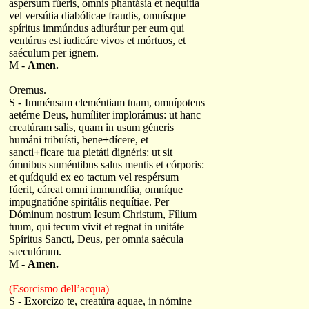
aspérsum fúeris, omnis phantásia et nequítia
vel versútia diabólicae fraudis, omnísque
spíritus immúndus adiurátur per eum qui
ventúrus est iudicáre vivos et mórtuos, et
saéculum per ignem.
M -
Amen.
Oremus.
S -
I
mménsam cleméntiam tuam, omnípotens
aetérne Deus, humíliter implorámus: ut hanc
creatúram salis, quam in usum géneris
humáni tribuísti, bene
+
dícere, et
sancti
+
ficare tua pietáti dignéris: ut sit
ómnibus suméntibus salus mentis et córporis:
et quídquid ex eo tactum vel respérsum
fúerit, cáreat omni immundítia, omníque
impugnatióne spiritális nequítiae. Per
Dóminum nostrum Iesum Christum, Fílium
tuum, qui tecum vivit et regnat in unitáte
Spíritus Sancti, Deus, per omnia saécula
saeculórum.
M -
Amen.
(Esorcismo dell’acqua)
S -
E
xorcízo te, creatúra aquae, in nómine