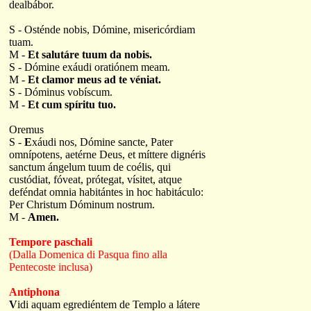
dealbábor.
S - Osténde nobis, Dómine, misericórdiam
tuam.
M -
Et salutáre tuum da nobis.
S - Dómine exáudi oratiónem meam.
M -
Et clamor meus ad te véniat.
S - Dóminus vobíscum.
M -
Et cum spíritu tuo.
Oremus
S -
E
xáudi nos, Dómine sancte, Pater
omnípotens, aetérne Deus, et míttere dignéris
sanctum ángelum tuum de coélis, qui
custódiat, fóveat, prótegat, vísitet, atque
deféndat omnia habitántes in hoc habitáculo:
Per Christum Dóminum nostrum.
M -
Amen.
Tempore paschali
(Dalla Domenica di Pasqua fino alla
Pentecoste inclusa)
Antiphona
V
idi aquam egrediéntem de Templo a látere