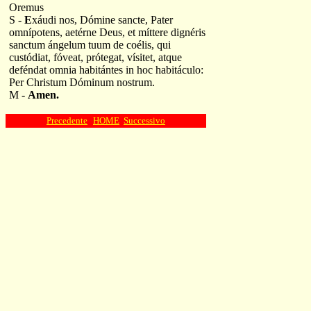
Oremus
S -
E
xáudi nos, Dómine sancte, Pater
omnípotens, aetérne Deus, et míttere dignéris
sanctum ángelum tuum de coélis, qui
custódiat, fóveat, prótegat, vísitet, atque
deféndat omnia habitántes in hoc habitáculo:
Per Christum Dóminum nostrum.
M -
Amen.
Precedente
HOME
Successivo