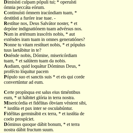
D
imisísti culpam pópuli tui; * operuísti
ómnia peccáta eórum.
C
ontinuísti ómnem iracúndiam tuam, *
destitísti a furóre irae tuae. -
R
estítue nos, Deus Salvátor noster, * et
depóne indignatiónem tuam advérsus nos.
N
um in ætérnum irascéris nobis, * aut
exténdes iram tuam in omnes generatiónes?
N
onne tu vitam restítuet nobis, * et pópulus
tuus laetábitur in te?
O
sténde nobis, Dómine, misericórdiam
tuam, * et salútem tuam da nobis
.
A
udiam, quid loquátur Dóminus Deus, *
profécto lóquitur pacem
P
ópulo suo et sanctis suis * et eis qui corde
convertúntur ad eum.
C
erte propínqua est salus eius timéntibus
eum, * ut hábitet glória in terra nostra.
M
isericórdia et fidélitas óbviam vénient sibi,
* iustítia et pax inter se osculabúntur.
F
idélitas germinábit ex terra, * et iustítia de
coelo prospíciet.
D
óminus quoque dábit bonum, * et terra
nostra dábit fructum suum.