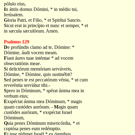
pólulo eius,
I
n átriis domus Dómini, * in médio tui,
Ierúsalem.
G
loria Patri, et Filio, * et Spirítui Sancto.
S
icut erat in princípio et nunc et semper, * et
in sæcula sæculórum. Amen.
Psalmus 129
D
e profúndis clamo ad te, Dómine: *
Dómine, áudi vocem meam.
F
iant áures tuae inténtae * ad vocem
obsecratiónis meae.
S
i delictórum memóriam serváveris,
Dómine, * Dómine, quis sustinébit?
S
ed penes te est peccatórum vénia, * ut cum
reveréntia serviátur tibi.-
S
pero in Dóminum, * spérat ánima mea in
verbum eius;
E
xspéctat ánima mea Dóminum, * magis
quam custódes auróram. -
M
agis quam
custódes auróram, * exspéctat Israel
Dóminum,
Q
uia penes Dóminum misericórdia, * et
copiósa penes eum redémptio.
E
t ipse rédimet Israël * ex ómnibus