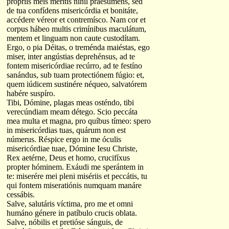
própriis meis méritis nihil praesúmens, sed
de tua confídens misericórdia et bonitáte,
accédere véreor et contremísco. Nam cor et
corpus hábeo multis crimínibus maculátum,
mentem et linguam non caute custodítam.
Ergo, o pia Déitas, o treménda maiéstas, ego
miser, inter angústias deprehénsus, ad te
fontem misericórdiae recúrro, ad te festíno
sanándus, sub tuam protectiónem fúgio: et,
quem iúdicem sustinére néqueo, salvatórem
habére suspíro.
Tibi, Dómine, plagas meas osténdo, tibi
verecúndiam meam détego. Scio peccáta
mea multa et magna, pro quíbus tímeo: spero
in misericórdias tuas, quárum non est
númerus. Réspice ergo in me óculis
misericórdiae tuae, Dómine Iesu Christe,
Rex aetérne, Deus et homo, crucifíxus
propter hóminem. Exáudi me sperántem in
te: miserére mei pleni misériis et peccátis, tu
qui fontem miseratiónis numquam manáre
cessábis.
Salve, salutáris víctima, pro me et omni
humáno génere in patíbulo crucis oblata.
Salve, nóbilis et pretióse sánguis, de