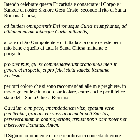
Intendo celebrare questa Eucaristia e consacrare il Corpo e il
Sangue di nostro Signore Gesù Cristo, secondo il rito di Santa
Romana Chiesa,
ad laudem omnipotentis Dei totiusque Curiæ triumphantis, ad
utlitatem meam totiusque Curiæ militantis,
a lode di Dio Onnipotente e di tutta la sua corte celeste per il
mio bene e quello di tutta la Santa Chiesa militante e
purgante,
pro omnibus, qui se commendaverunt orationibus meis in
genere et in specie, et pro felici statu sanctæ Romanæ
Ecclesiæ.
per tutti coloro che si sono raccomandati alle mie preghiere, in
modo generale e in modo particolare, come anche per il felice
stato della Santa Chiesa Romana.
Gaudium cum pace, ememdationem vitæ, spatium veræ
pænitentiæ, gratiam et consolationem Sancti Spiritus,
perseverantiam in bonis operibus, tribuat nobis omnipotens et
misericors Dominus. Amen.
Il Signore onnipotente e misericordioso ci conceda di gioire