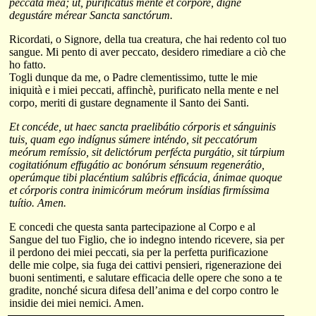
peccáta mea; ut, purificátus mente et córpore, digne
degustáre mérear Sancta sanctórum.
Ricordati, o Signore, della tua creatura, che hai redento col tuo
sangue. Mi pento di aver peccato, desidero rimediare a ciò che
ho fatto.
Togli dunque da me, o Padre clementissimo, tutte le mie
iniquità e i miei peccati, affinchè, purificato nella mente e nel
corpo, meriti di gustare degnamente il Santo dei Santi.
Et concéde, ut haec sancta praelibátio córporis et sánguinis
tuis, quam ego indígnus súmere inténdo, sit peccatórum
meórum remíssio, sit delictórum perfécta purgátio, sit túrpium
cogitatiónum effugátio ac bonórum sénsuum regenerátio,
operúmque tibi placéntium salúbris efficácia, ánimae quoque
et córporis contra inimicórum meórum insídias firmíssima
tuítio. Amen.
E concedi che questa santa partecipazione al Corpo e al
Sangue del tuo Figlio, che io indegno intendo ricevere, sia per
il perdono dei miei peccati, sia per la perfetta purificazione
delle mie colpe, sia fuga dei cattivi pensieri, rigenerazione dei
buoni sentimenti, e salutare efficacia delle opere che sono a te
gradite, nonché sicura difesa dell’anima e del corpo contro le
insidie dei miei nemici. Amen.