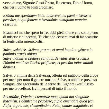
verso di me, Signore Gesú Cristo, Re eterno, Dio e Uomo,
che per l’uomo tu fosti crocifisso.
Exáudi me sperántem in te: miserére mei pleni misériis et
peccátis, tu qui fontem miseratiónis numquam manáre
cessábis.
Esaudisci me che spero in Te: abbi pietà di me che sono pieno
di miserie e di peccati, Tu che non cesserai mai di far scaturire
la fonte della misericordia.
Salve, salutáris víctima, pro me et omni humáno génere in
patíbulo crucis oblata.
Salve, nóbilis et pretióse sánguis, de vulnéribus crucifíxi
Dómini mei Iesu Christi prófluens, et peccáta totíus mundi
ábluens.
Salve, o vittima della Salvezza, offerta sul patibolo della croce
per me e per tutto il genere umano. Salve, o nobile e prezioso
Sangue, che sgorgando dalle ferite del Signore Gesù Cristo
per me crocefisso, lavi i peccati di tutto il mondo
Recordáre, Dómine, creatúrae tuae, quam tuo sánguine
redemísti. Poénitet me peccásse, cúpio emendáre quod feci.
Aufer ergo a me, clementíssime Pater, omnes iniquitátes et