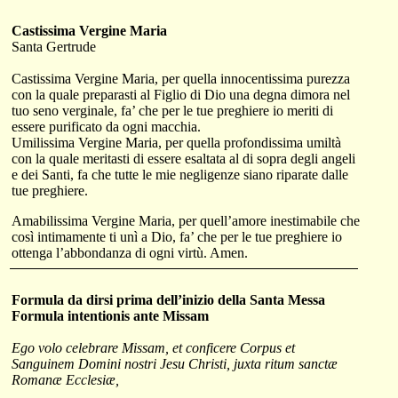
Castissima
Vergine Maria
Santa Gertrude
Castissima Vergine Maria, per quella innocentissima purezza
con la quale preparasti al Figlio di Dio una degna dimora nel
tuo seno verginale, fa’ che per le tue preghiere io meriti di
essere purificato da ogni macchia.
Umilissima Vergine Maria, per quella profondissima umiltà
con la quale meritasti di essere esaltata al di sopra degli angeli
e dei Santi, fa che tutte le mie negligenze siano riparate dalle
tue preghiere.
Amabilissima Vergine Maria, per quell’amore inestimabile che
così intimamente ti unì a Dio, fa’ che per le tue preghiere io
ottenga l’abbondanza di ogni virtù. Amen.
Formula da dirsi
prima dell’inizio della Santa Messa
Formula intentionis ante Missam
Ego volo celebrare Missam, et conficere Corpus et
Sanguinem Domini nostri Jesu Christi, juxta ritum sanctæ
Romanæ Ecclesiæ,