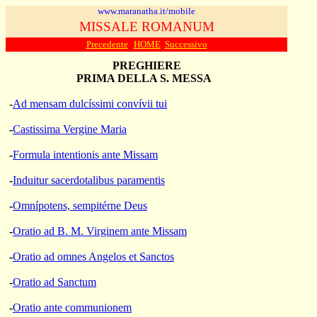
www.maranatha.it/mobile
MISSALE ROMANUM
Precedente
HOME
Successivo
PREGHIERE
PRIMA DELLA S. MESSA
-
Ad mensam dulcíssimi convívii tui
-
Castissima Vergine Maria
-
Formula intentionis ante Missam
-
Induitur sacerdotalibus paramentis
-
Omnípotens, sempitérne Deus
-
Oratio ad B. M. Virginem ante Missam
-
Oratio ad omnes Angelos et Sanctos
-
Oratio ad Sanctum
-
Oratio ante communionem