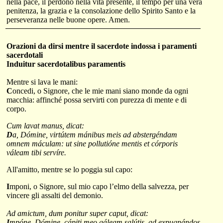
nella pace, il perdono nella vita presente, il tempo per una vera
penitenza, la grazia e la consolazione dello Spirito Santo e la
perseveranza nelle buone opere. Amen.
Orazioni
da dirsi
mentre il sacerdote indossa i paramenti
sacerdotali
Induitur sacerdotalibus paramentis
Mentre si lava le mani:
C
oncedi, o Signore, che le mie mani siano monde da ogni
macchia: affinché possa servirti con purezza di mente e di
corpo.
Cum lavat manus, dicat:
D
a, Dómine, virtútem mánibus meis ad abstergéndam
omnem máculam: ut sine pollutióne mentis et córporis
váleam tibi servíre.
All'amitto, mentre se lo poggia sul capo:
I
mponi, o Signore, sul mio capo l’elmo della salvezza, per
vincere gli assalti del demonio.
Ad amictum, dum ponitur super caput, dicat:
I
mpóne, Dómine, cápiti meo gáleam salútis, ad expugnándos