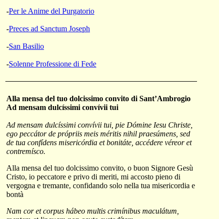
-
Per le Anime del Purgatorio
-
Preces ad Sanctum Joseph
-
San Basilio
-
Solenne Professione di Fede
Alla mensa
del tuo dolcissimo convito di Sant’Ambrogio
Ad mensam dulcíssimi convívii tui
Ad mensam dulcíssimi convívii tui, pie Dómine Iesu Christe,
ego peccátor de própriis meis méritis nihil praesúmens, sed
de tua confídens misericórdia et bonitáte, accédere véreor et
contremísco.
Alla mensa del tuo dolcissimo convito, o buon Signore Gesù
Cristo, io peccatore e privo di meriti, mi accosto pieno di
vergogna e tremante, confidando solo nella tua misericordia e
bontà
Nam cor et corpus hábeo multis crimínibus maculátum,