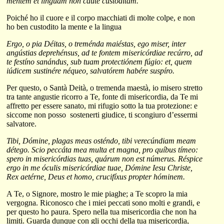
mentem et linguam non caute custodítam.
Poiché ho il cuore e il corpo macchiati di molte colpe, e non
ho ben custodito la mente e la lingua
Ergo, o pia Déitas, o treménda maiéstas, ego miser, inter
angústias deprehénsus, ad te fontem misericórdiae recúrro, ad
te festíno sanándus, sub tuam protectiónem fúgio: et, quem
iúdicem sustinére néqueo, salvatórem habére suspíro.
Per questo, o Santà Deità, o tremenda maestà, io misero stretto
tra tante angustie ricorro a Te, fonte di misericordia, da Te mi
affretto per essere sanato, mi rifugio sotto la tua protezione: e
siccome non posso sostenerti giudice, ti scongiuro d’essermi
salvatore.
Tibi, Dómine, plagas meas osténdo, tibi verecúndiam meam
détego. Scio peccáta mea multa et magna, pro quíbus tímeo:
spero in misericórdias tuas, quárum non est númerus. Réspice
ergo in me óculis misericórdiae tuae, Dómine Iesu Christe,
Rex aetérne, Deus et homo, crucifíxus propter hóminem.
A Te, o Signore, mostro le mie piaghe; a Te scopro la mia
vergogna. Riconosco che i miei peccati sono molti e grandi, e
per questo ho paura. Spero nella tua misericordia che non ha
limiti. Guarda dunque con gli occhi della tua misericordia,