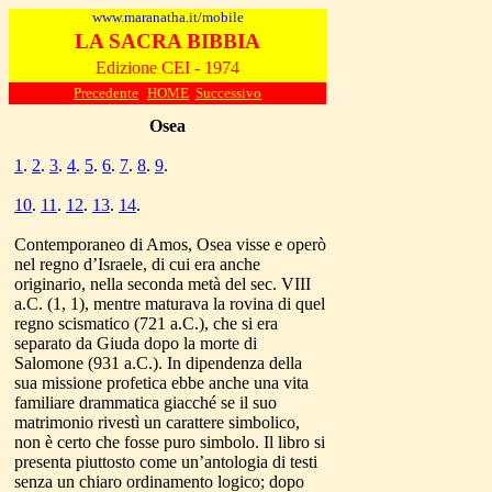
www.maranatha.it/mobile
LA SACRA BIBBIA
Edizione CEI - 1974
Precedente
HOME
Successivo
Osea
1
.
2
.
3
.
4
.
5
.
6
.
7
.
8
.
9
.
10
.
11
.
12
.
13
.
14
.
Contemporaneo di Amos, Osea visse e operò
nel regno d’Israele, di cui era anche
originario, nella seconda metà del sec. VIII
a.C. (1, 1), mentre maturava la rovina di quel
regno scismatico (721 a.C.), che si era
separato da Giuda dopo la morte di
Salomone (931 a.C.). In dipendenza della
sua missione profetica ebbe anche una vita
familiare drammatica giacché se il suo
matrimonio rivestì un carattere simbolico,
non è certo che fosse puro simbolo. Il libro si
presenta piuttosto come un’antologia di testi
senza un chiaro ordinamento logico; dopo