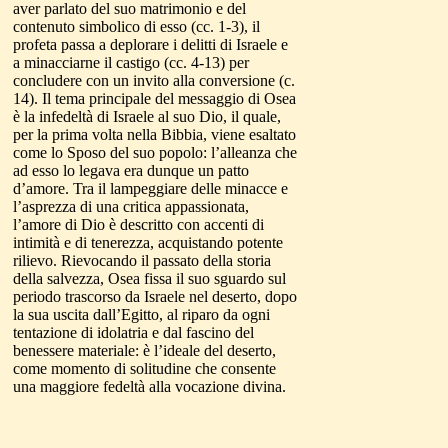
aver parlato del suo matrimonio e del
contenuto simbolico di esso (cc. 1-3), il
profeta passa a deplorare i delitti di Israele e
a minacciarne il castigo (cc. 4-13) per
concludere con un invito alla conversione (c.
14). Il tema principale del messaggio di Osea
è la infedeltà di Israele al suo Dio, il quale,
per la prima volta nella Bibbia, viene esaltato
come lo Sposo del suo popolo: l’alleanza che
ad esso lo legava era dunque un patto
d’amore. Tra il lampeggiare delle minacce e
l’asprezza di una critica appassionata,
l’amore di Dio è descritto con accenti di
intimità e di tenerezza, acquistando potente
rilievo. Rievocando il passato della storia
della salvezza, Osea fissa il suo sguardo sul
periodo trascorso da Israele nel deserto, dopo
la sua uscita dall’Egitto, al riparo da ogni
tentazione di idolatria e dal fascino del
benessere materiale: è l’ideale del deserto,
come momento di solitudine che consente
una maggiore fedeltà alla vocazione divina.