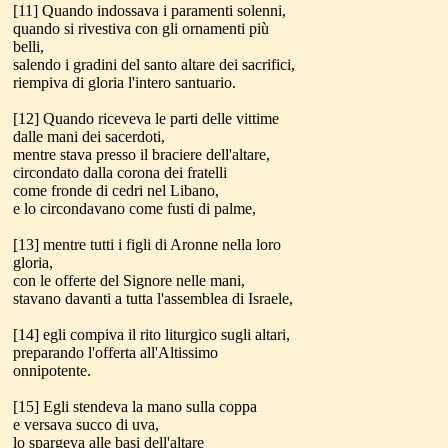
[11] Quando indossava i paramenti solenni,
quando si rivestiva con gli ornamenti più
belli,
salendo i gradini del santo altare dei sacrifici,
riempiva di gloria l'intero santuario.
[12] Quando riceveva le parti delle vittime
dalle mani dei sacerdoti,
mentre stava presso il braciere dell'altare,
circondato dalla corona dei fratelli
come fronde di cedri nel Libano,
e lo circondavano come fusti di palme,
[13] mentre tutti i figli di Aronne nella loro
gloria,
con le offerte del Signore nelle mani,
stavano davanti a tutta l'assemblea di Israele,
[14] egli compiva il rito liturgico sugli altari,
preparando l'offerta all'Altissimo
onnipotente.
[15] Egli stendeva la mano sulla coppa
e versava succo di uva,
lo spargeva alle basi dell'altare