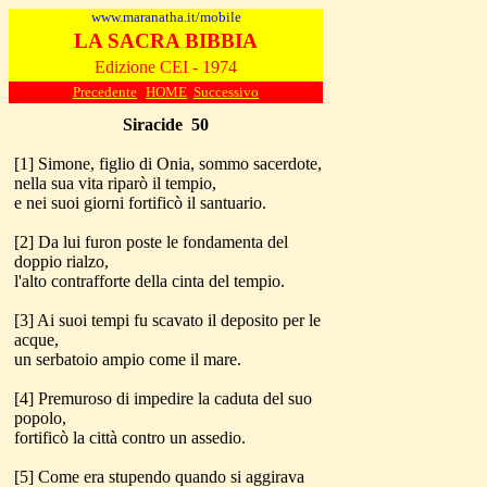
www.maranatha.it/mobile
LA SACRA BIBBIA
Edizione CEI - 1974
Precedente
HOME
Successivo
Siracide
50
[1] Simone, figlio di Onia, sommo sacerdote,
nella sua vita riparò il tempio,
e nei suoi giorni fortificò il santuario.
[2] Da lui furon poste le fondamenta del
doppio rialzo,
l'alto contrafforte della cinta del tempio.
[3] Ai suoi tempi fu scavato il deposito per le
acque,
un serbatoio ampio come il mare.
[4] Premuroso di impedire la caduta del suo
popolo,
fortificò la città contro un assedio.
[5] Come era stupendo quando si aggirava