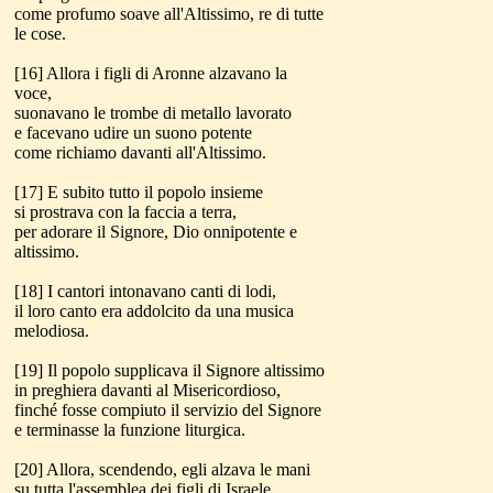
come profumo soave all'Altissimo, re di tutte
le cose.
[16] Allora i figli di Aronne alzavano la
voce,
suonavano le trombe di metallo lavorato
e facevano udire un suono potente
come richiamo davanti all'Altissimo.
[17] E subito tutto il popolo insieme
si prostrava con la faccia a terra,
per adorare il Signore, Dio onnipotente e
altissimo.
[18] I cantori intonavano canti di lodi,
il loro canto era addolcito da una musica
melodiosa.
[19] Il popolo supplicava il Signore altissimo
in preghiera davanti al Misericordioso,
finché fosse compiuto il servizio del Signore
e terminasse la funzione liturgica.
[20] Allora, scendendo, egli alzava le mani
su tutta l'assemblea dei figli di Israele