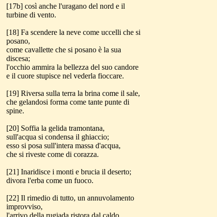
[17b] così anche l'uragano del nord e il
turbine di vento.
[18] Fa scendere la neve come uccelli che si
posano,
come cavallette che si posano è la sua
discesa;
l'occhio ammira la bellezza del suo candore
e il cuore stupisce nel vederla fioccare.
[19] Riversa sulla terra la brina come il sale,
che gelandosi forma come tante punte di
spine.
[20] Soffia la gelida tramontana,
sull'acqua si condensa il ghiaccio;
esso si posa sull'intera massa d'acqua,
che si riveste come di corazza.
[21] Inaridisce i monti e brucia il deserto;
divora l'erba come un fuoco.
[22] Il rimedio di tutto, un annuvolamento
improvviso,
l'arrivo della rugiada ristora dal caldo.