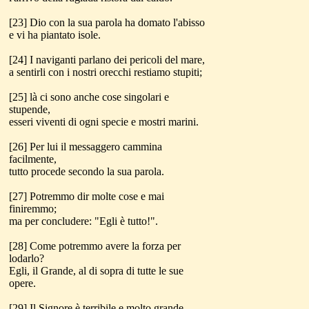
[23] Dio con la sua parola ha domato l'abisso
e vi ha piantato isole.
[24] I naviganti parlano dei pericoli del mare,
a sentirli con i nostri orecchi restiamo stupiti;
[25] là ci sono anche cose singolari e
stupende,
esseri viventi di ogni specie e mostri marini.
[26] Per lui il messaggero cammina
facilmente,
tutto procede secondo la sua parola.
[27] Potremmo dir molte cose e mai
finiremmo;
ma per concludere: "Egli è tutto!".
[28] Come potremmo avere la forza per
lodarlo?
Egli, il Grande, al di sopra di tutte le sue
opere.
[29] Il Signore è terribile e molto grande,