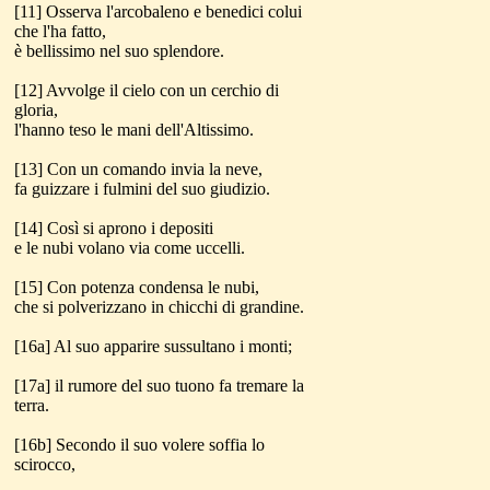
[11] Osserva l'arcobaleno e benedici colui
che l'ha fatto,
è bellissimo nel suo splendore.
[12] Avvolge il cielo con un cerchio di
gloria,
l'hanno teso le mani dell'Altissimo.
[13] Con un comando invia la neve,
fa guizzare i fulmini del suo giudizio.
[14] Così si aprono i depositi
e le nubi volano via come uccelli.
[15] Con potenza condensa le nubi,
che si polverizzano in chicchi di grandine.
[16a] Al suo apparire sussultano i monti;
[17a] il rumore del suo tuono fa tremare la
terra.
[16b] Secondo il suo volere soffia lo
scirocco,