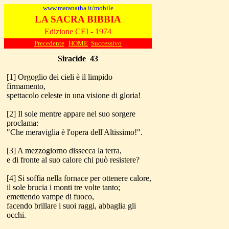
www.maranatha.it/mobile
LA SACRA BIBBIA
Edizione CEI - 1974
Precedente
HOME
Successivo
Siracide
43
[1] Orgoglio dei cieli è il limpido
firmamento,
spettacolo celeste in una visione di gloria!
[2] Il sole mentre appare nel suo sorgere
proclama:
"Che meraviglia è l'opera dell'Altissimo!".
[3] A mezzogiorno dissecca la terra,
e di fronte al suo calore chi può resistere?
[4] Si soffia nella fornace per ottenere calore,
il sole brucia i monti tre volte tanto;
emettendo vampe di fuoco,
facendo brillare i suoi raggi, abbaglia gli
occhi.