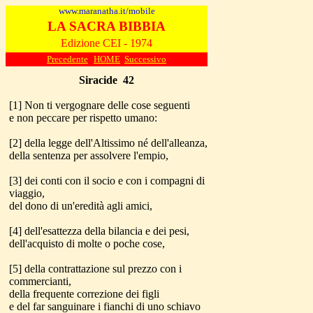
www.maranatha.it/mobile
LA SACRA BIBBIA
Edizione CEI - 1974
Precedente
HOME
Successivo
Siracide
42
[1] Non ti vergognare delle cose seguenti
e non peccare per rispetto umano:
[2] della legge dell'Altissimo né dell'alleanza,
della sentenza per assolvere l'empio,
[3] dei conti con il socio e con i compagni di
viaggio,
del dono di un'eredità agli amici,
[4] dell'esattezza della bilancia e dei pesi,
dell'acquisto di molte o poche cose,
[5] della contrattazione sul prezzo con i
commercianti,
della frequente correzione dei figli
e del far sanguinare i fianchi di uno schiavo