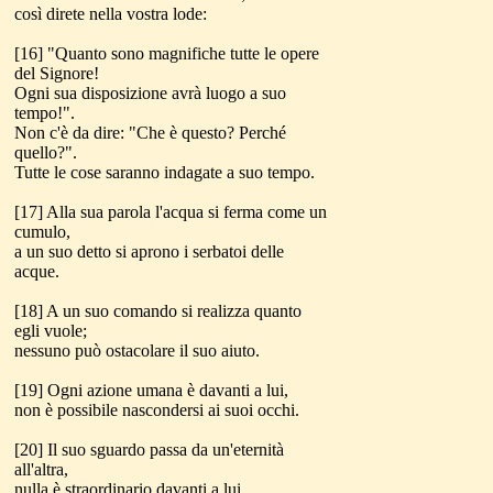
così direte nella vostra lode:
[16] "Quanto sono magnifiche tutte le opere
del Signore!
Ogni sua disposizione avrà luogo a suo
tempo!".
Non c'è da dire: "Che è questo? Perché
quello?".
Tutte le cose saranno indagate a suo tempo.
[17] Alla sua parola l'acqua si ferma come un
cumulo,
a un suo detto si aprono i serbatoi delle
acque.
[18] A un suo comando si realizza quanto
egli vuole;
nessuno può ostacolare il suo aiuto.
[19] Ogni azione umana è davanti a lui,
non è possibile nascondersi ai suoi occhi.
[20] Il suo sguardo passa da un'eternità
all'altra,
nulla è straordinario davanti a lui.