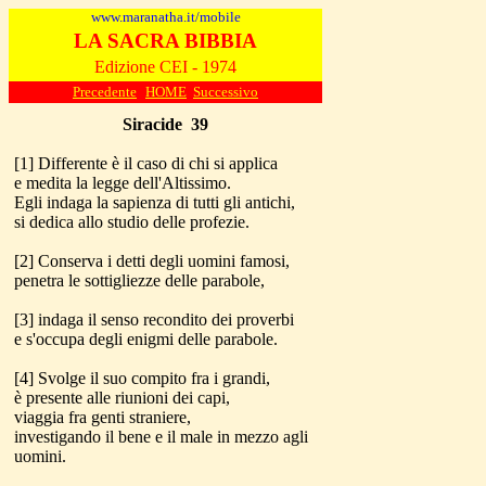
www.maranatha.it/mobile
LA SACRA BIBBIA
Edizione CEI - 1974
Precedente
HOME
Successivo
Siracide
39
[1] Differente è il caso di chi si applica
e medita la legge dell'Altissimo.
Egli indaga la sapienza di tutti gli antichi,
si dedica allo studio delle profezie.
[2] Conserva i detti degli uomini famosi,
penetra le sottigliezze delle parabole,
[3] indaga il senso recondito dei proverbi
e s'occupa degli enigmi delle parabole.
[4] Svolge il suo compito fra i grandi,
è presente alle riunioni dei capi,
viaggia fra genti straniere,
investigando il bene e il male in mezzo agli
uomini.