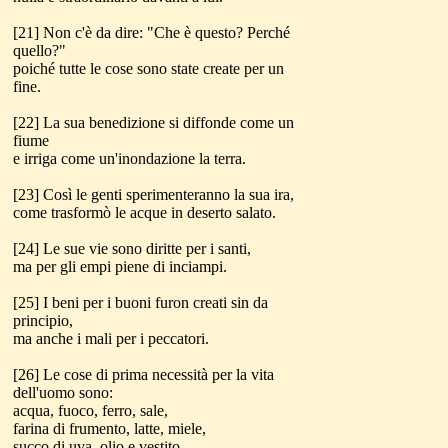
[21] Non c'è da dire: "Che è questo? Perché
quello?"
poiché tutte le cose sono state create per un
fine.
[22] La sua benedizione si diffonde come un
fiume
e irriga come un'inondazione la terra.
[23] Così le genti sperimenteranno la sua ira,
come trasformò le acque in deserto salato.
[24] Le sue vie sono diritte per i santi,
ma per gli empi piene di inciampi.
[25] I beni per i buoni furon creati sin da
principio,
ma anche i mali per i peccatori.
[26] Le cose di prima necessità per la vita
dell'uomo sono:
acqua, fuoco, ferro, sale,
farina di frumento, latte, miele,
succo di uva, olio e vestito.