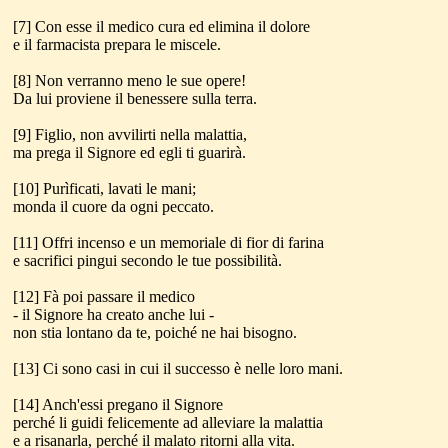
[7] Con esse il medico cura ed elimina il dolore
e il farmacista prepara le miscele.
[8] Non verranno meno le sue opere!
Da lui proviene il benessere sulla terra.
[9] Figlio, non avvilirti nella malattia,
ma prega il Signore ed egli ti guarirà.
[10] Purìficati, lavati le mani;
monda il cuore da ogni peccato.
[11] Offri incenso e un memoriale di fior di farina
e sacrifici pingui secondo le tue possibilità.
[12] Fà poi passare il medico
- il Signore ha creato anche lui -
non stia lontano da te, poiché ne hai bisogno.
[13] Ci sono casi in cui il successo è nelle loro mani.
[14] Anch'essi pregano il Signore
perché li guidi felicemente ad alleviare la malattia
e a risanarla, perché il malato ritorni alla vita.