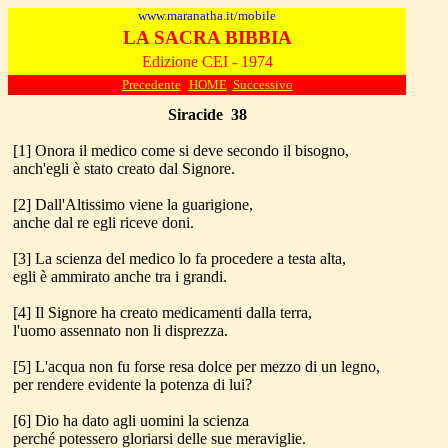
www.maranatha.it/mobile
LA SACRA BIBBIA
Edizione CEI - 1974
Precedente
HOME
Successivo
Siracide
38
[1] Onora il medico come si deve secondo il bisogno,
anch'egli è stato creato dal Signore.
[2] Dall'Altissimo viene la guarigione,
anche dal re egli riceve doni.
[3] La scienza del medico lo fa procedere a testa alta,
egli è ammirato anche tra i grandi.
[4] Il Signore ha creato medicamenti dalla terra,
l'uomo assennato non li disprezza.
[5] L'acqua non fu forse resa dolce per mezzo di un legno,
per rendere evidente la potenza di lui?
[6] Dio ha dato agli uomini la scienza
perché potessero gloriarsi delle sue meraviglie.