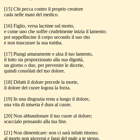
[15] Chi pecca contro il proprio creatore
cada nelle mani del medico.
[16] Figlio, versa lacrime sul morto,
e come uno che soffre crudelmente inizia il lamento;
poi seppelliscine il corpo secondo il suo rito
e non trascurare la sua tomba.
[17] Piangi amaramente e alza il tuo lamento,
il lutto sia proporzionato alla sua dignità,
un giorno o due, per prevenire le dicerie,
quindi consòlati del tuo dolore.
[18] Difatti il dolore precede la morte,
il dolore del cuore logora la forza.
[19] In una disgrazia resta a lungo il dolore,
una vita di miseria è dura al cuore.
[20] Non abbandonare il tuo cuore al dolore;
scaccialo pensando alla tua fine.
[21] Non dimenticare: non ci sarà infatti ritorno;
al morto non gioverai e farai del male a te stesso.