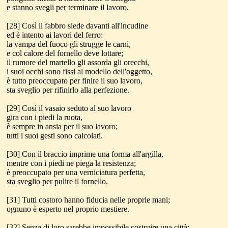
e stanno svegli per terminare il lavoro.
[28] Così il fabbro siede davanti all'incudine
ed è intento ai lavori del ferro:
la vampa del fuoco gli strugge le carni,
e col calore del fornello deve lottare;
il rumore del martello gli assorda gli orecchi,
i suoi occhi sono fissi al modello dell'oggetto,
è tutto preoccupato per finire il suo lavoro,
sta sveglio per rifinirlo alla perfezione.
[29] Così il vasaio seduto al suo lavoro
gira con i piedi la ruota,
è sempre in ansia per il suo lavoro;
tutti i suoi gesti sono calcolati.
[30] Con il braccio imprime una forma all'argilla,
mentre con i piedi ne piega la resistenza;
è preoccupato per una verniciatura perfetta,
sta sveglio per pulire il fornello.
[31] Tutti costoro hanno fiducia nelle proprie mani;
ognuno è esperto nel proprio mestiere.
[32] Senza di loro sarebbe impossibile costruire una città;