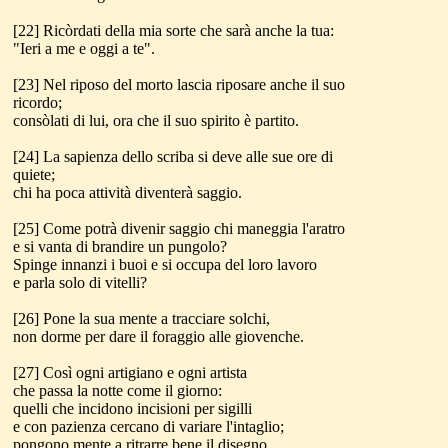
[22] Ricòrdati della mia sorte che sarà anche la tua:
"Ieri a me e oggi a te".
[23] Nel riposo del morto lascia riposare anche il suo
ricordo;
consòlati di lui, ora che il suo spirito è partito.
[24] La sapienza dello scriba si deve alle sue ore di
quiete;
chi ha poca attività diventerà saggio.
[25] Come potrà divenir saggio chi maneggia l'aratro
e si vanta di brandire un pungolo?
Spinge innanzi i buoi e si occupa del loro lavoro
e parla solo di vitelli?
[26] Pone la sua mente a tracciare solchi,
non dorme per dare il foraggio alle giovenche.
[27] Così ogni artigiano e ogni artista
che passa la notte come il giorno:
quelli che incidono incisioni per sigilli
e con pazienza cercano di variare l'intaglio;
pongono mente a ritrarre bene il disegno