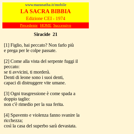
www.maranatha.it/mobile
LA SACRA BIBBIA
Edizione CEI - 1974
Precedente
HOME
Successivo
Siracide
21
[1] Figlio, hai peccato? Non farlo più
e prega per le colpe passate.
[2] Come alla vista del serpente fuggi il
peccato:
se ti avvicini, ti morderà.
Denti di leone sono i suoi denti,
capaci di distruggere vite umane.
[3] Ogni trasgressione è come spada a
doppio taglio:
non c'è rimedio per la sua ferita.
[4] Spavento e violenza fanno svanire la
ricchezza;
così la casa del superbo sarà devastata.