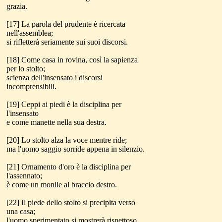
grazia.
[17] La parola del prudente è ricercata
nell'assemblea;
si rifletterà seriamente sui suoi discorsi.
[18] Come casa in rovina, così la sapienza
per lo stolto;
scienza dell'insensato i discorsi
incomprensibili.
[19] Ceppi ai piedi è la disciplina per
l'insensato
e come manette nella sua destra.
[20] Lo stolto alza la voce mentre ride;
ma l'uomo saggio sorride appena in silenzio.
[21] Ornamento d'oro è la disciplina per
l'assennato;
è come un monile al braccio destro.
[22] Il piede dello stolto si precipita verso
una casa;
l'uomo sperimentato si mostrerà rispettoso.