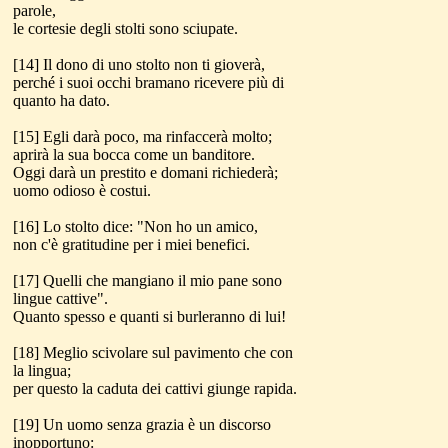
parole,
le cortesie degli stolti sono sciupate.
[14] Il dono di uno stolto non ti gioverà,
perché i suoi occhi bramano ricevere più di
quanto ha dato.
[15] Egli darà poco, ma rinfaccerà molto;
aprirà la sua bocca come un banditore.
Oggi darà un prestito e domani richiederà;
uomo odioso è costui.
[16] Lo stolto dice: "Non ho un amico,
non c'è gratitudine per i miei benefici.
[17] Quelli che mangiano il mio pane sono
lingue cattive".
Quanto spesso e quanti si burleranno di lui!
[18] Meglio scivolare sul pavimento che con
la lingua;
per questo la caduta dei cattivi giunge rapida.
[19] Un uomo senza grazia è un discorso
inopportuno: