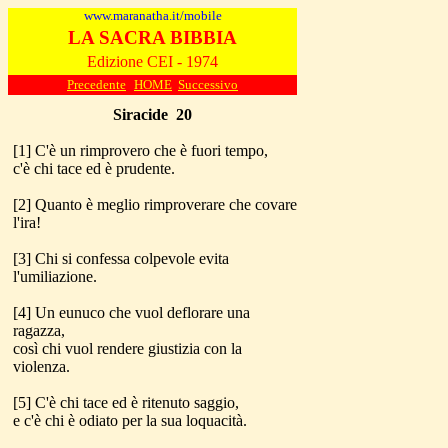
www.maranatha.it/mobile
LA SACRA BIBBIA
Edizione CEI - 1974
Precedente
HOME
Successivo
Siracide
20
[1] C'è un rimprovero che è fuori tempo,
c'è chi tace ed è prudente.
[2] Quanto è meglio rimproverare che covare
l'ira!
[3] Chi si confessa colpevole evita
l'umiliazione.
[4] Un eunuco che vuol deflorare una
ragazza,
così chi vuol rendere giustizia con la
violenza.
[5] C'è chi tace ed è ritenuto saggio,
e c'è chi è odiato per la sua loquacità.