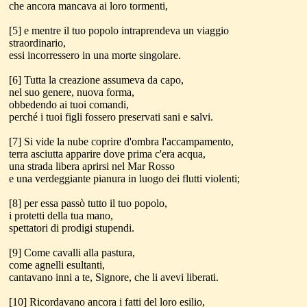
che ancora mancava ai loro tormenti,
[5] e mentre il tuo popolo intraprendeva un viaggio
straordinario,
essi incorressero in una morte singolare.
[6] Tutta la creazione assumeva da capo,
nel suo genere, nuova forma,
obbedendo ai tuoi comandi,
perché i tuoi figli fossero preservati sani e salvi.
[7] Si vide la nube coprire d'ombra l'accampamento,
terra asciutta apparire dove prima c'era acqua,
una strada libera aprirsi nel Mar Rosso
e una verdeggiante pianura in luogo dei flutti violenti;
[8] per essa passò tutto il tuo popolo,
i protetti della tua mano,
spettatori di prodigi stupendi.
[9] Come cavalli alla pastura,
come agnelli esultanti,
cantavano inni a te, Signore, che li avevi liberati.
[10] Ricordavano ancora i fatti del loro esilio,