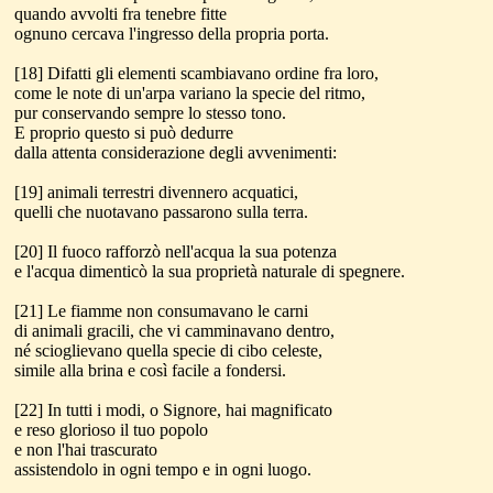
quando avvolti fra tenebre fitte
ognuno cercava l'ingresso della propria porta.
[18] Difatti gli elementi scambiavano ordine fra loro,
come le note di un'arpa variano la specie del ritmo,
pur conservando sempre lo stesso tono.
E proprio questo si può dedurre
dalla attenta considerazione degli avvenimenti:
[19] animali terrestri divennero acquatici,
quelli che nuotavano passarono sulla terra.
[20] Il fuoco rafforzò nell'acqua la sua potenza
e l'acqua dimenticò la sua proprietà naturale di spegnere.
[21] Le fiamme non consumavano le carni
di animali gracili, che vi camminavano dentro,
né scioglievano quella specie di cibo celeste,
simile alla brina e così facile a fondersi.
[22] In tutti i modi, o Signore, hai magnificato
e reso glorioso il tuo popolo
e non l'hai trascurato
assistendolo in ogni tempo e in ogni luogo.