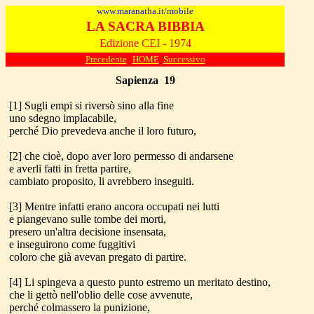
www.maranatha.it/mobile
LA SACRA BIBBIA
Edizione CEI - 1974
Precedente
HOME
Successivo
Sapienza
1
9
[1] Sugli empi si riversò sino alla fine
uno sdegno implacabile,
perché Dio prevedeva anche il loro futuro,
[2] che cioè, dopo aver loro permesso di andarsene
e averli fatti in fretta partire,
cambiato proposito, li avrebbero inseguiti.
[3] Mentre infatti erano ancora occupati nei lutti
e piangevano sulle tombe dei morti,
presero un'altra decisione insensata,
e inseguirono come fuggitivi
coloro che già avevan pregato di partire.
[4] Li spingeva a questo punto estremo un meritato destino,
che li gettò nell'oblio delle cose avvenute,
perché colmassero la punizione,