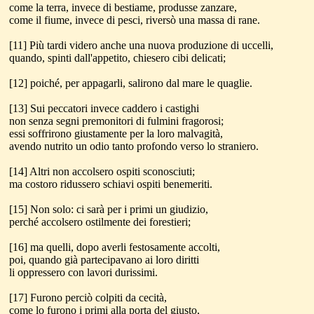
come la terra, invece di bestiame, produsse zanzare,
come il fiume, invece di pesci, riversò una massa di rane.
[11] Più tardi videro anche una nuova produzione di uccelli,
quando, spinti dall'appetito, chiesero cibi delicati;
[12] poiché, per appagarli, salirono dal mare le quaglie.
[13] Sui peccatori invece caddero i castighi
non senza segni premonitori di fulmini fragorosi;
essi soffrirono giustamente per la loro malvagità,
avendo nutrito un odio tanto profondo verso lo straniero.
[14] Altri non accolsero ospiti sconosciuti;
ma costoro ridussero schiavi ospiti benemeriti.
[15] Non solo: ci sarà per i primi un giudizio,
perché accolsero ostilmente dei forestieri;
[16] ma quelli, dopo averli festosamente accolti,
poi, quando già partecipavano ai loro diritti
li oppressero con lavori durissimi.
[17] Furono perciò colpiti da cecità,
come lo furono i primi alla porta del giusto,