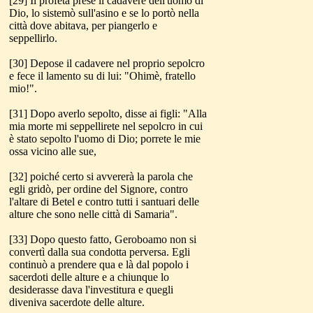
[29] Il profeta prese il cadavere dell'uomo di
Dio, lo sistemò sull'asino e se lo portò nella
città dove abitava, per piangerlo e
seppellirlo.
[30] Depose il cadavere nel proprio sepolcro
e fece il lamento su di lui: "Ohimè, fratello
mio!".
[31] Dopo averlo sepolto, disse ai figli: "Alla
mia morte mi seppellirete nel sepolcro in cui
è stato sepolto l'uomo di Dio; porrete le mie
ossa vicino alle sue,
[32] poiché certo si avvererà la parola che
egli gridò, per ordine del Signore, contro
l'altare di Betel e contro tutti i santuari delle
alture che sono nelle città di Samaria".
[33] Dopo questo fatto, Geroboamo non si
convertì dalla sua condotta perversa. Egli
continuò a prendere qua e là dal popolo i
sacerdoti delle alture e a chiunque lo
desiderasse dava l'investitura e quegli
diveniva sacerdote delle alture.