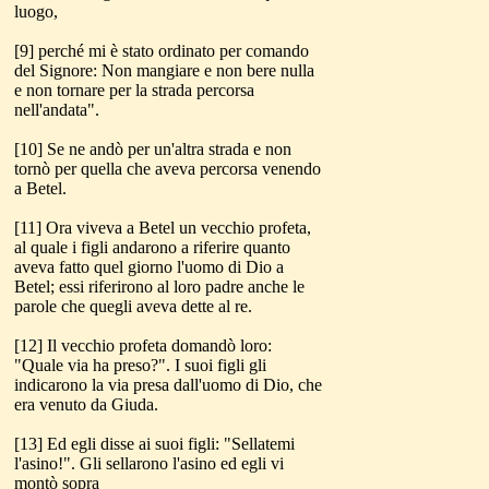
luogo,
[9] perché mi è stato ordinato per comando
del Signore: Non mangiare e non bere nulla
e non tornare per la strada percorsa
nell'andata".
[10] Se ne andò per un'altra strada e non
tornò per quella che aveva percorsa venendo
a Betel.
[11] Ora viveva a Betel un vecchio profeta,
al quale i figli andarono a riferire quanto
aveva fatto quel giorno l'uomo di Dio a
Betel; essi riferirono al loro padre anche le
parole che quegli aveva dette al re.
[12] Il vecchio profeta domandò loro:
"Quale via ha preso?". I suoi figli gli
indicarono la via presa dall'uomo di Dio, che
era venuto da Giuda.
[13] Ed egli disse ai suoi figli: "Sellatemi
l'asino!". Gli sellarono l'asino ed egli vi
montò sopra