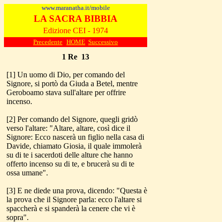
www.maranatha.it/mobile
LA SACRA BIBBIA
Edizione CEI - 1974
Precedente
HOME
Successivo
1 Re 13
[1] Un uomo di Dio, per comando del
Signore, si portò da Giuda a Betel, mentre
Geroboamo stava sull'altare per offrire
incenso.
[2] Per comando del Signore, quegli gridò
verso l'altare: "Altare, altare, così dice il
Signore: Ecco nascerà un figlio nella casa di
Davide, chiamato Giosia, il quale immolerà
su di te i sacerdoti delle alture che hanno
offerto incenso su di te, e brucerà su di te
ossa umane".
[3] E ne diede una prova, dicendo: "Questa è
la prova che il Signore parla: ecco l'altare si
spaccherà e si spanderà la cenere che vi è
sopra".