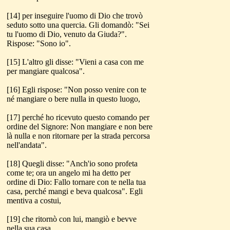
[14] per inseguire l'uomo di Dio che trovò
seduto sotto una quercia. Gli domandò: "Sei
tu l'uomo di Dio, venuto da Giuda?".
Rispose: "Sono io".
[15] L'altro gli disse: "Vieni a casa con me
per mangiare qualcosa".
[16] Egli rispose: "Non posso venire con te
né mangiare o bere nulla in questo luogo,
[17] perché ho ricevuto questo comando per
ordine del Signore: Non mangiare e non bere
là nulla e non ritornare per la strada percorsa
nell'andata".
[18] Quegli disse: "Anch'io sono profeta
come te; ora un angelo mi ha detto per
ordine di Dio: Fallo tornare con te nella tua
casa, perché mangi e beva qualcosa". Egli
mentiva a costui,
[19] che ritornò con lui, mangiò e bevve
nella sua casa.