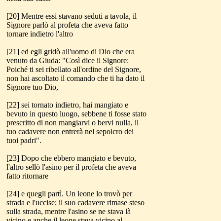
[20] Mentre essi stavano seduti a tavola, il
Signore parlò al profeta che aveva fatto
tornare indietro l'altro
[21] ed egli gridò all'uomo di Dio che era
venuto da Giuda: "Così dice il Signore:
Poiché ti sei ribellato all'ordine del Signore,
non hai ascoltato il comando che ti ha dato il
Signore tuo Dio,
[22] sei tornato indietro, hai mangiato e
bevuto in questo luogo, sebbene ti fosse stato
prescritto di non mangiarvi o bervi nulla, il
tuo cadavere non entrerà nel sepolcro dei
tuoi padri".
[23] Dopo che ebbero mangiato e bevuto,
l'altro sellò l'asino per il profeta che aveva
fatto ritornare
[24] e quegli partì. Un leone lo trovò per
strada e l'uccise; il suo cadavere rimase steso
sulla strada, mentre l'asino se ne stava là
vicino e anche il leone stava vicino al