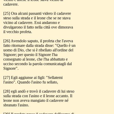
cadavere.
[25] Ora alcuni passanti videro il cadavere
steso sulla strada e il leone che se ne stava
vicino al cadavere. Essi andarono e
divulgarono il fatto nella città ove dimorava
il vecchio profeta.
[26] Avendolo saputo, il profeta che l'aveva
fatto ritornare dalla strada disse: "Quello è un
uomo di Dio, che si è ribellato all'ordine del
Signore; per questo il Signore l'ha
consegnato al leone, che l'ha abbattuto e
ucciso secondo la parola comunicatagli dal
Signore".
[27] Egli aggiunse ai figli: "Sellatemi
l'asino". Quando l'asino fu sellato,
[28] egli andò e trovò il cadavere di lui steso
sulla strada con l'asino e il leone accanto. Il
leone non aveva mangiato il cadavere né
sbranato l'asino.