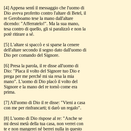
[4] Appena sentì il messaggio che l'uomo di
Dio aveva proferito contro l'altare di Betel, il
re Geroboamo tese la mano dall'altare
dicendo: "Afferratelo!". Ma la sua mano,
tesa contro di quello, gli si paralizzò e non la
potè ritirare a sé.
[5] L'altare si spaccò e si sparse la cenere
dell'altare secondo il segno dato dall'uomo di
Dio per comando del Signore.
[6] Presa la parola, il re disse all'uomo di
Dio: "Placa il volto del Signore tuo Dio e
prega per me perché mi sia resa la mia
mano". L'uomo di Dio placò il volto del
Signore e la mano del re tornò come era
prima.
[7] All'uomo di Dio il re disse: "Vieni a casa
con me per rinfrancarti; ti darò un regalo".
[8] L'uomo di Dio rispose al re: "Anche se
mi dessi metà della tua casa, non verrei con
te e non mangerei né berrei nulla in questo