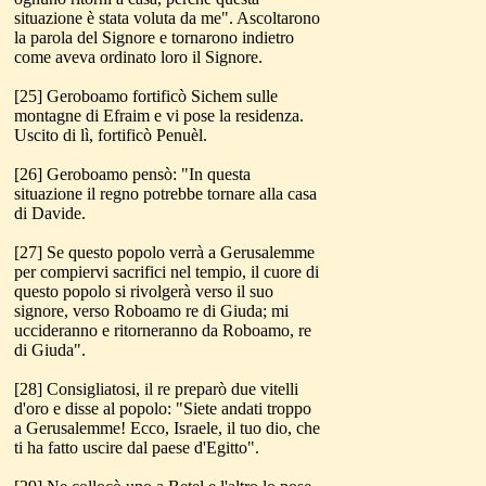
situazione è stata voluta da me". Ascoltarono
la parola del Signore e tornarono indietro
come aveva ordinato loro il Signore.
[25] Geroboamo fortificò Sichem sulle
montagne di Efraim e vi pose la residenza.
Uscito di lì, fortificò Penuèl.
[26] Geroboamo pensò: "In questa
situazione il regno potrebbe tornare alla casa
di Davide.
[27] Se questo popolo verrà a Gerusalemme
per compiervi sacrifici nel tempio, il cuore di
questo popolo si rivolgerà verso il suo
signore, verso Roboamo re di Giuda; mi
uccideranno e ritorneranno da Roboamo, re
di Giuda".
[28] Consigliatosi, il re preparò due vitelli
d'oro e disse al popolo: "Siete andati troppo
a Gerusalemme! Ecco, Israele, il tuo dio, che
ti ha fatto uscire dal paese d'Egitto".