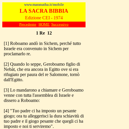
www.maranatha.it/mobile
LA SACRA BIBBIA
Edizione CEI - 1974
Precedente
HOME
Successivo
1 Re 12
[1] Roboamo andò in Sichem, perché tutto
Israele era convenuto in Sichem per
proclamarlo re.
[2] Quando lo seppe, Geroboamo figlio di
Nebàt, che era ancora in Egitto ove si era
rifugiato per paura del re Salomone, tornò
dall'Egitto.
[3] Lo mandarono a chiamare e Geroboamo
venne con tutta l'assemblea di Israele e
dissero a Roboamo:
[4] "Tuo padre ci ha imposto un pesante
giogo; ora tu alleggerisci la dura schiavitù di
tuo padre e il giogo pesante che quegli ci ha
imposto e noi ti serviremo".