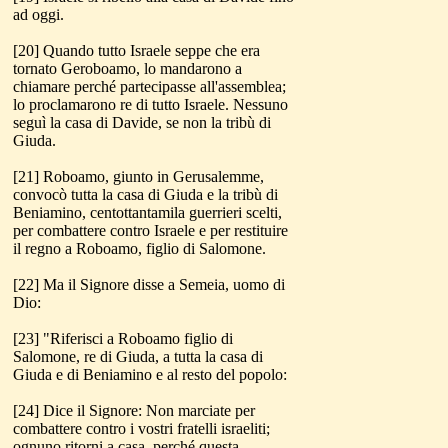
ad oggi.
[20] Quando tutto Israele seppe che era
tornato Geroboamo, lo mandarono a
chiamare perché partecipasse all'assemblea;
lo proclamarono re di tutto Israele. Nessuno
seguì la casa di Davide, se non la tribù di
Giuda.
[21] Roboamo, giunto in Gerusalemme,
convocò tutta la casa di Giuda e la tribù di
Beniamino, centottantamila guerrieri scelti,
per combattere contro Israele e per restituire
il regno a Roboamo, figlio di Salomone.
[22] Ma il Signore disse a Semeia, uomo di
Dio:
[23] "Riferisci a Roboamo figlio di
Salomone, re di Giuda, a tutta la casa di
Giuda e di Beniamino e al resto del popolo:
[24] Dice il Signore: Non marciate per
combattere contro i vostri fratelli israeliti;
ognuno ritorni a casa, perché questa