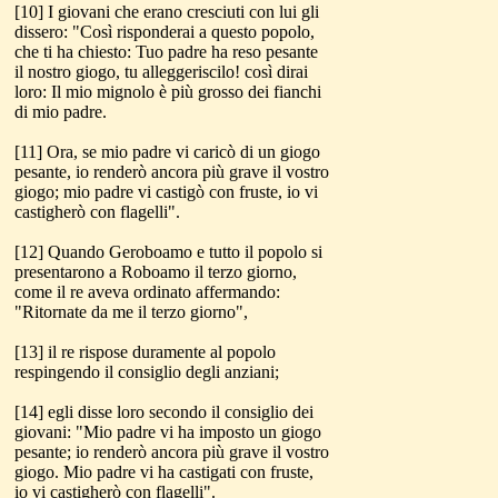
[10] I giovani che erano cresciuti con lui gli
dissero: "Così risponderai a questo popolo,
che ti ha chiesto: Tuo padre ha reso pesante
il nostro giogo, tu alleggeriscilo! così dirai
loro: Il mio mignolo è più grosso dei fianchi
di mio padre.
[11] Ora, se mio padre vi caricò di un giogo
pesante, io renderò ancora più grave il vostro
giogo; mio padre vi castigò con fruste, io vi
castigherò con flagelli".
[12] Quando Geroboamo e tutto il popolo si
presentarono a Roboamo il terzo giorno,
come il re aveva ordinato affermando:
"Ritornate da me il terzo giorno",
[13] il re rispose duramente al popolo
respingendo il consiglio degli anziani;
[14] egli disse loro secondo il consiglio dei
giovani: "Mio padre vi ha imposto un giogo
pesante; io renderò ancora più grave il vostro
giogo. Mio padre vi ha castigati con fruste,
io vi castigherò con flagelli".