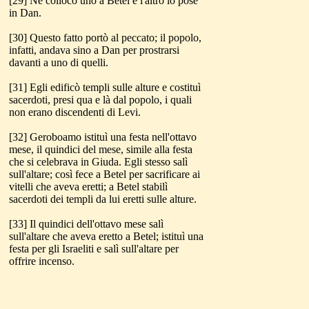
[29] Ne collocò uno a Betel e l'altro lo pose
in Dan.
[30] Questo fatto portò al peccato; il popolo,
infatti, andava sino a Dan per prostrarsi
davanti a uno di quelli.
[31] Egli edificò templi sulle alture e costituì
sacerdoti, presi qua e là dal popolo, i quali
non erano discendenti di Levi.
[32] Geroboamo istituì una festa nell'ottavo
mese, il quindici del mese, simile alla festa
che si celebrava in Giuda. Egli stesso salì
sull'altare; così fece a Betel per sacrificare ai
vitelli che aveva eretti; a Betel stabilì
sacerdoti dei templi da lui eretti sulle alture.
[33] Il quindici dell'ottavo mese salì
sull'altare che aveva eretto a Betel; istituì una
festa per gli Israeliti e salì sull'altare per
offrire incenso.