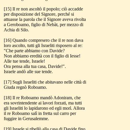
[15] Il re non ascoltò il popolo; ciò accadde
per disposizione del Signore, perché si
attuasse la parola che il Signore aveva rivolta
a Geroboamo, figlio di Nebàt, per mezzo di
Achia di Silo.
[16] Quando compresero che il re non dava
loro ascolto, tutti gli Israeliti risposero al re:
"Che parte abbiamo con Davide?
Non abbiamo eredità con il figlio di Iesse!
Alle tue tende, Israele!
Ora pensa alla tua casa, Davide!".
Israele andò alle sue tende.
[17] Sugli Israeliti che abitavano nelle città di
Giuda regnò Roboamo.
[18] Il re Roboamo mandò Adoniram, che
era sovrintendente ai lavori forzati, ma tutti
gli Israeliti lo lapidarono ed egli morì. Allora
il re Roboamo salì in fretta sul carro per
fuggire in Gerusalemme.
[19] Israele si ribellò alla casa di Davide fino