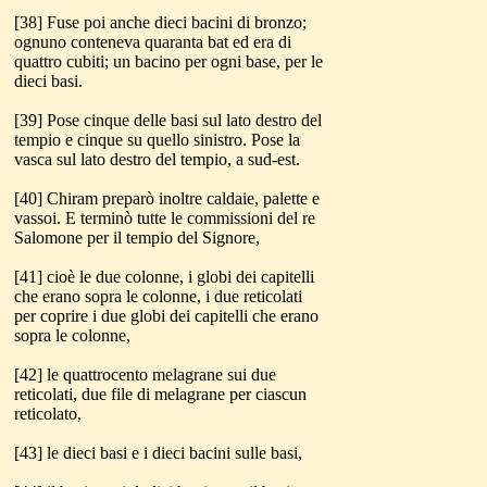
[38] Fuse poi anche dieci bacini di bronzo;
ognuno conteneva quaranta bat ed era di
quattro cubiti; un bacino per ogni base, per le
dieci basi.
[39] Pose cinque delle basi sul lato destro del
tempio e cinque su quello sinistro. Pose la
vasca sul lato destro del tempio, a sud-est.
[40] Chiram preparò inoltre caldaie, palette e
vassoi. E terminò tutte le commissioni del re
Salomone per il tempio del Signore,
[41] cioè le due colonne, i globi dei capitelli
che erano sopra le colonne, i due reticolati
per coprire i due globi dei capitelli che erano
sopra le colonne,
[42] le quattrocento melagrane sui due
reticolati, due file di melagrane per ciascun
reticolato,
[43] le dieci basi e i dieci bacini sulle basi,