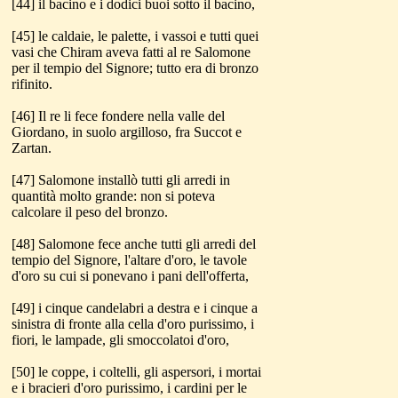
[44] il bacino e i dodici buoi sotto il bacino,
[45] le caldaie, le palette, i vassoi e tutti quei
vasi che Chiram aveva fatti al re Salomone
per il tempio del Signore; tutto era di bronzo
rifinito.
[46] Il re li fece fondere nella valle del
Giordano, in suolo argilloso, fra Succot e
Zartan.
[47] Salomone installò tutti gli arredi in
quantità molto grande: non si poteva
calcolare il peso del bronzo.
[48] Salomone fece anche tutti gli arredi del
tempio del Signore, l'altare d'oro, le tavole
d'oro su cui si ponevano i pani dell'offerta,
[49] i cinque candelabri a destra e i cinque a
sinistra di fronte alla cella d'oro purissimo, i
fiori, le lampade, gli smoccolatoi d'oro,
[50] le coppe, i coltelli, gli aspersori, i mortai
e i bracieri d'oro purissimo, i cardini per le