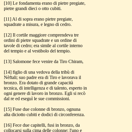
[10] Le fondamenta erano di pietre pregiate,
pietre grandi dieci o otto cubiti.
[11] Al di sopra erano pietre pregiate,
squadrate a misura, e legno di cedro.
[12] Il cortile maggiore comprendeva tre
ordini di pietre squadrate e un ordine di
tavole di cedro; era simile al cortile interno
del tempio e al vestibolo del tempio.
[13] Salomone fece venire da Tiro Chiram,
[14] figlio di una vedova della tribù di
Nèftali; suo padre era di Tiro e lavorava il
bronzo. Era dotato di grande capacità
tecnica, di intelligenza e di talento, esperto in
ogni genere di lavoro in bronzo. Egli si recò
dal re ed eseguì le sue commissioni.
[15] Fuse due colonne di bronzo, ognuna
alta diciotto cubiti e dodici di circonferenza.
[16] Fece due capitelli, fusi in bronzo, da
collocarsi sulla cima delle colonne; l'uno e