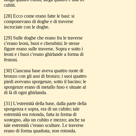
cubiti.
[28] Ecco come erano fatte le basi: si
componevano di doghe e di traverse
incrociate con le doghe.
[29] Sulle doghe che erano fra le traverse
c'erano leoni, buoi e cherubini; le stesse
figure erano sulle traverse. Sopra e sotto i
leoni e i buoi c'erano ghirlande a forma di
festoni.
[30] Ciascuna base aveva quattro ruote di
bronzo con gli assi di bronzo; i suoi quattro
piedi avevano sporgenze, sotto il bacino; le
sporgenze erano di metallo fuso e situate al
di là di ogni ghirlanda.
[31] L'estremità della base, dalla parte della
sporgenza e sopra, era di un cubito; tale
estremità era rotonda, fatta in forma di
sostegno, alta un cubito e mezzo; anche su
tale estremità c'erano sculture. Le traverse
erano di forma quadrata, non rotonda.