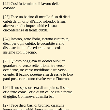
[22] Così fu terminato il lavoro delle
colonne.
[23] Fece un bacino di metallo fuso di dieci
cubiti da un orlo all'altro, rotondo; la sua
altezza era di cinque cubiti e la sua
circonferenza di trenta cubiti.
[24] Intorno, sotto l'orlo, c'erano cucurbite,
dieci per ogni cubito; le cucurbite erano
disposte in due file ed erano state colate
insieme con il bacino.
[25] Questo poggiava su dodici buoi; tre
guardavano verso settentrione, tre verso
occidente, tre verso meridione e tre verso
oriente. Il bacino poggiava su di essi e le loro
parti posteriori erano rivolte verso l'interno.
[26] Il suo spessore era di un palmo; il suo
orlo fatto come l'orlo di un calice era a forma
di giglio. Conteneva duemila bat.
[27] Fece dieci basi di bronzo, ciascuna
lunga quattro cubiti, larga quattro e alta tre