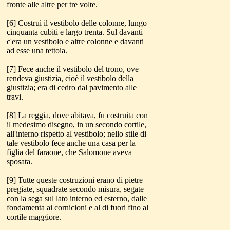
fronte alle altre per tre volte.
[6] Costruì il vestibolo delle colonne, lungo
cinquanta cubiti e largo trenta. Sul davanti
c'era un vestibolo e altre colonne e davanti
ad esse una tettoia.
[7] Fece anche il vestibolo del trono, ove
rendeva giustizia, cioè il vestibolo della
giustizia; era di cedro dal pavimento alle
travi.
[8] La reggia, dove abitava, fu costruita con
il medesimo disegno, in un secondo cortile,
all'interno rispetto al vestibolo; nello stile di
tale vestibolo fece anche una casa per la
figlia del faraone, che Salomone aveva
sposata.
[9] Tutte queste costruzioni erano di pietre
pregiate, squadrate secondo misura, segate
con la sega sul lato interno ed esterno, dalle
fondamenta ai cornicioni e al di fuori fino al
cortile maggiore.