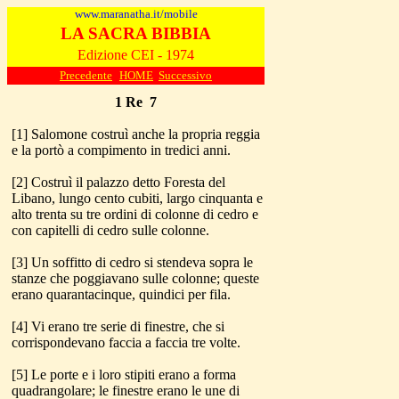
www.maranatha.it/mobile
LA SACRA BIBBIA
Edizione CEI - 1974
Precedente
HOME
Successivo
1 Re 7
[1] Salomone costruì anche la propria reggia
e la portò a compimento in tredici anni.
[2] Costruì il palazzo detto Foresta del
Libano, lungo cento cubiti, largo cinquanta e
alto trenta su tre ordini di colonne di cedro e
con capitelli di cedro sulle colonne.
[3] Un soffitto di cedro si stendeva sopra le
stanze che poggiavano sulle colonne; queste
erano quarantacinque, quindici per fila.
[4] Vi erano tre serie di finestre, che si
corrispondevano faccia a faccia tre volte.
[5] Le porte e i loro stipiti erano a forma
quadrangolare; le finestre erano le une di