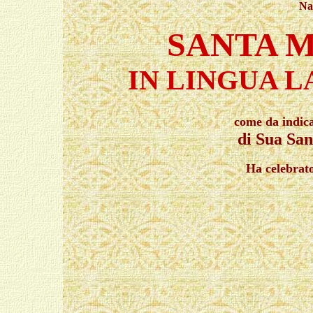
Na
SANTA M
IN LINGUA L
come da indic
di Sua San
Ha celebrat