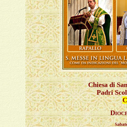
Chiesa di Sa
Padri Scol
C
D
IOCE
Sabat