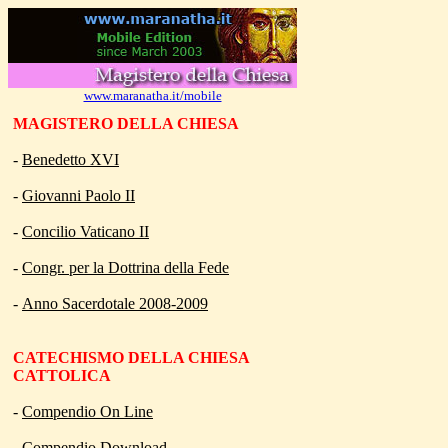
www.maranatha.it/mobile
MAGISTERO DELLA CHIESA
-
Benedetto XVI
-
Giovanni Paolo II
-
Concilio Vaticano II
-
Congr. per la Dottrina della Fede
-
Anno Sacerdotale 2008-2009
CATECHISMO DELLA
CHIESA
CATTOLICA
-
Compendio On Line
-
Compendio Download