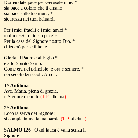
Domandate pace per Gerusalemme: *
sia pace a coloro che ti amano,
sia pace sulle tue mura, *
sicurezza nei tuoi baluardi.
Per i miei fratelli e i miei amici *
io dirò: «Su di te sia pace!».
Per la casa del Signore nostro Dio, *
chiederò per te il bene.
Gloria al Padre e al Figlio *
e allo Spirito Santo.
Come era nel principio, e ora e sempre, *
nei secoli dei secoli. Amen.
1^ Antifona
Ave, Maria, piena di grazia,
il Signore è con te
(T.P.
alleluia
)
.
2^ Antifona
Ecco la serva del Signore:
si compia in me la tua parola
(T.P.
alleluia
)
.
SALMO 126
Ogni fatica è vana senza il
Signore