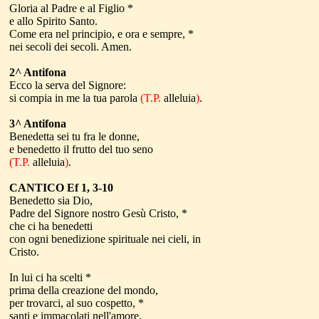
Gloria al Padre e al Figlio *
e allo Spirito Santo.
Come era nel principio, e ora e sempre, *
nei secoli dei secoli. Amen.
2^ Antifona
Ecco la serva del Signore:
si compia in me la tua parola
(T.P.
alleluia
)
.
3^ Antifona
Benedetta sei tu fra le donne,
e benedetto il frutto del tuo seno
(T.P.
alleluia
)
.
CANTICO Ef 1, 3-10
Benedetto sia Dio,
Padre del Signore nostro Gesù Cristo, *
che ci ha benedetti
con ogni benedizione spirituale nei cieli, in
Cristo.
In lui ci ha scelti *
prima della creazione del mondo,
per trovarci, al suo cospetto, *
santi e immacolati nell'amore.