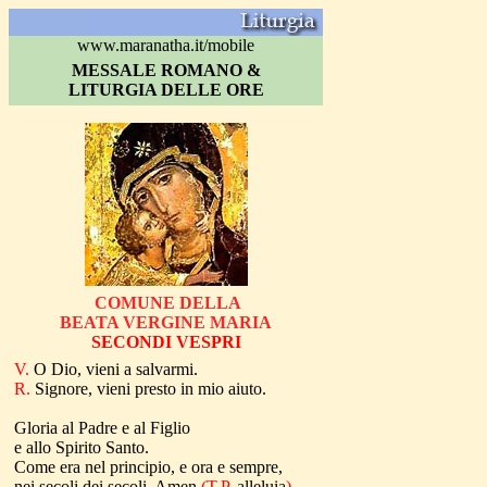
www.maranatha.it/mobile
MESSALE ROMANO &
LITURGIA DELLE ORE
COMUNE DELLA
BEATA VERGINE MARIA
SECONDI VESPRI
V.
O Dio, vieni a salvarmi.
R.
Signore, vieni presto in mio aiuto.
Gloria al Padre e al Figlio
e allo Spirito Santo.
Come era nel principio, e ora e sempre
,
nei secoli dei secoli. Amen
(T.P.
alleluia
)
.