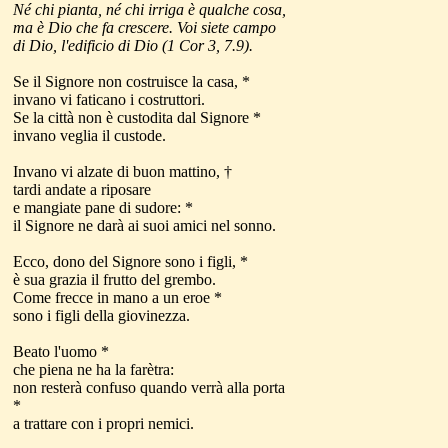
Né chi pianta, né chi irriga è qualche cosa,
ma è Dio che fa crescere. Voi siete campo
di Dio, l'edificio di Dio (1 Cor 3, 7.9)
.
Se il Signore non costruisce la casa, *
invano vi faticano i costruttori.
Se la città non è custodita dal Signore *
invano veglia il custode.
Invano vi alzate di buon mattino, †
tardi andate a riposare
e mangiate pane di sudore: *
il Signore ne darà ai suoi amici nel sonno.
Ecco, dono del Signore sono i figli, *
è sua grazia il frutto del grembo.
Come frecce in mano a un eroe *
sono i figli della giovinezza.
Beato l'uomo *
che piena ne ha la farètra:
non resterà confuso quando verrà alla porta
*
a trattare con i propri nemici.