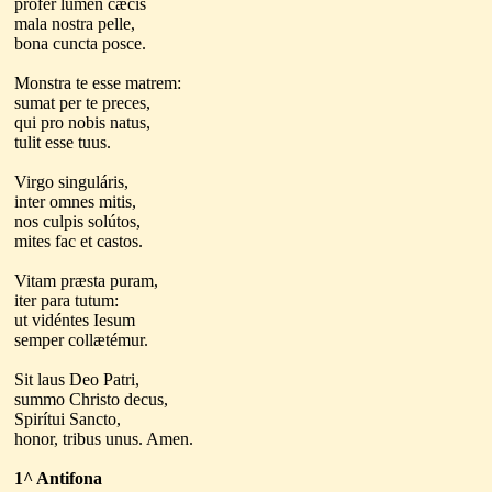
profer lumen cæcis
mala nostra pelle,
bona cuncta posce.
Monstra te esse matrem:
sumat per te preces,
qui pro nobis natus,
tulit esse tuus.
Virgo singuláris,
inter omnes mitis,
nos culpis solútos,
mites fac et castos.
Vitam præsta puram,
iter para tutum:
ut vidéntes Iesum
semper collætémur.
Sit laus Deo Patri,
summo Christo decus,
Spirítui Sancto,
honor, tribus unus. Amen.
1^ Antifona