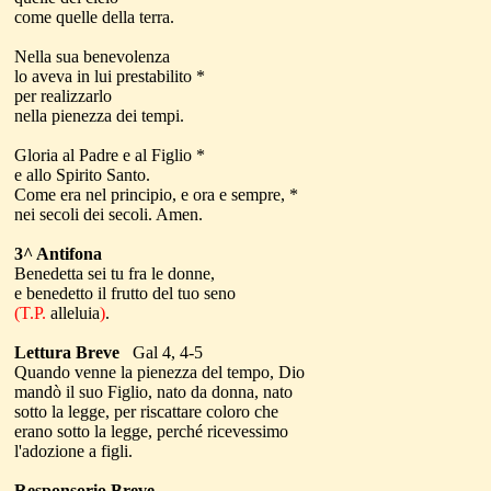
come quelle della terra.
Nella sua benevolenza
lo aveva in lui prestabilito *
per realizzarlo
nella pienezza dei tempi.
Gloria al Padre e al Figlio *
e allo Spirito Santo.
Come era nel principio, e ora e sempre, *
nei secoli dei secoli. Amen.
3^ Antifona
Benedetta sei tu fra le donne,
e benedetto il frutto del tuo seno
(T.P.
alleluia
)
.
Lettura Breve
Gal 4, 4-5
Quando venne la pienezza del tempo, Dio
mandò il suo Figlio, nato da donna, nato
sotto la legge, per riscattare coloro che
erano sotto la legge, perché ricevessimo
l'adozione a figli.
Responsorio Breve