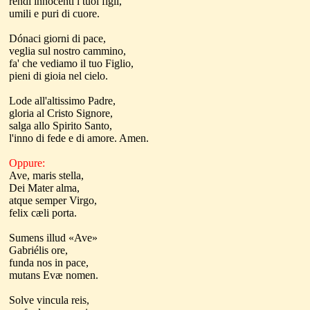
rendi innocenti i tuoi figli,
umili e puri di cuore.
D
ó
naci
giorni di pace,
veglia sul nostro cammino,
fa' che vediamo il tuo Figlio,
pieni di gioia nel cielo.
Lode all'altissimo Padre,
gloria al Cristo Signore,
salga allo Spirito Santo,
l'inno di fede e di amore. Amen.
Oppure:
Ave, maris stella,
Dei Mater alma,
atque semper Virgo,
felix cæli porta.
Sumens illud «Ave»
Gabriélis ore,
funda nos in pace,
mutans Evæ nomen.
Solve vincula reis,