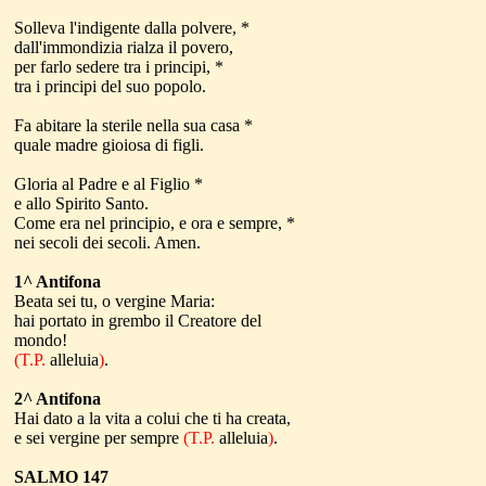
Solleva l'indigente dalla polvere, *
dall'immondizia rialza il povero,
per farlo sedere tra i principi, *
tra i principi del suo popolo.
Fa abitare la sterile nella sua casa *
quale madre gioiosa di figli.
Gloria al Padre e al Figlio *
e allo Spirito Santo.
Come era nel principio, e ora e sempre, *
nei secoli dei secoli. Amen.
1^ Antifona
Beata sei tu, o vergine Maria:
hai portato in grembo il Creatore del
mondo!
(T.P.
alleluia
)
.
2^ Antifona
Hai dato a la vita a colui che ti ha creata,
e sei vergine per sempre
(T.P.
alleluia
)
.
SALMO 147