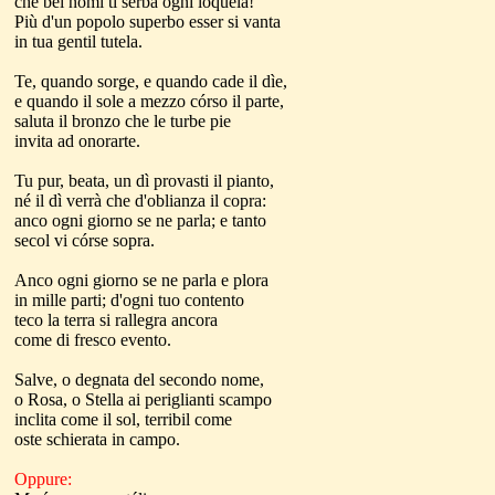
che bei nomi ti serba ogni loquela!
Più d'un popolo superbo esser si vanta
in tua gentil tutela.
Te, quando sorge, e quando cade il dìe,
e quando il sole a mezzo córso il parte,
saluta il bronzo che le turbe pie
invita ad onorarte.
Tu pur, beata, un dì provasti il pianto,
né il dì verrà che d'oblianza il copra:
anco ogni giorno se ne parla; e tanto
secol vi córse sopra.
Anco ogni giorno se ne parla e plora
in mille parti; d'ogni tuo contento
teco la terra si rallegra ancora
come di fresco evento.
Salve, o degnata del secondo nome,
o Rosa, o Stella ai periglianti scampo
inclita come il sol, terribil come
oste schierata in campo.
Oppure: