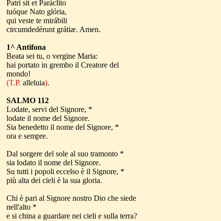
Patri sit et Paráclito
tuóque Nato glória,
qui veste te mirábili
circumdedérunt grátiæ. Amen.
1^ Antifona
Beata sei tu, o vergine Maria:
hai portato in grembo il Creatore del
mondo!
(T.P.
alleluia
)
.
SALMO 112
Lodate, servi del Signore, *
lodate il nome del Signore.
Sia benedetto il nome del Signore, *
ora e sempre.
Dal sorgere del sole al suo tramonto *
sia lodato il nome del Signore.
Su tutti i popoli eccelso è il Signore, *
più alta dei cieli è la sua gloria.
Chi è pari al Signore nostro Dio che siede
nell'alto *
e si china a guardare nei cieli e sulla terra?