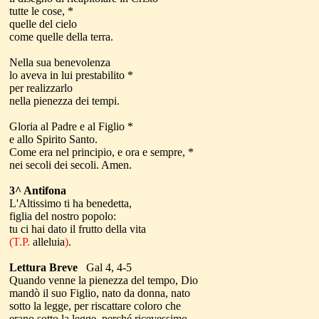
tutte le cose, *
quelle del cielo
come quelle della terra.
Nella sua benevolenza
lo aveva in lui prestabilito *
per realizzarlo
nella pienezza dei tempi.
Gloria al Padre e al Figlio *
e allo Spirito Santo.
Come era nel principio, e ora e sempre, *
nei secoli dei secoli. Amen.
3^ Antifona
L'Altissimo ti ha benedetta,
figlia del nostro popolo:
tu ci hai dato il frutto della vita
(T.P.
alleluia
)
.
Lettura Breve
Gal 4, 4-5
Quando
venne la pienezza del tempo, Dio
mandò il suo Figlio, nato da donna, nato
sotto la legge, per riscattare coloro che
erano sotto la legge, perché ricevessimo