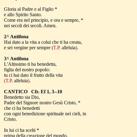
Gloria al Padre e al Figlio *
e allo Spirito Santo.
Come era nel principio, e ora e sempre, *
nei secoli dei secoli. Amen.
2^ Antifona
Hai dato a la vita a colui che ti ha creata,
e sei vergine per sempre (
T.P.
alleluia
)
.
3^ Antifona
L'Altissimo ti ha benedetta,
figlia del nostro popolo:
tu ci hai dato il frutto della vita
(T.P.
alleluia
)
.
CANTICO Cfr. Ef 1, 3--10
Benedetto sia Dio,
Padre del Signore nostro Gesù Cristo, *
che ci ha benedetti
con ogni benedizione spirituale nei cieli, in
Cristo.
In lui ci ha scelti *
prima della creazione del mondo,