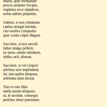
María, quæ mortálium
preces amánter éxcipis,
rogámus ecce súpplices,
nobis adésto pérpetim.
Adésto, si nos críminum
caténa stringit hórrida;
cito resólve cómpedes
quæ corda culpis ílligant.
Succúrre, si nos sæculi
fallax imágo péllicit,
ne mens salútis trámitem,
oblíta cæli, déserat.
Succúrre, si vel córpori
advérsa sors impéndeat;
fac sint quiéta témpora,
ætérnitas dum lúceat.
Tuis et esto filiis
tutéla mortis témpore,
ut, te iuvánte, cónsequi
perénne detur præmium.