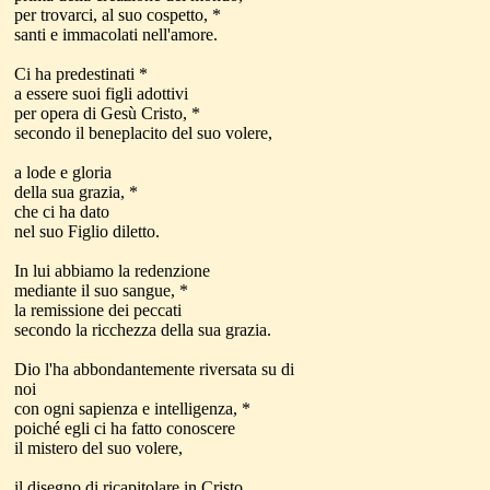
per trovarci, al suo cospetto, *
santi e immacolati nell'amore.
Ci ha predestinati *
a essere suoi figli adottivi
per opera di Gesù Cristo, *
secondo il beneplacito del suo volere,
a lode e gloria
della sua grazia, *
che ci ha dato
nel suo Figlio diletto.
In lui abbiamo la redenzione
mediante il suo sangue, *
la remissione dei peccati
secondo la ricchezza della sua grazia.
Dio l'ha abbondantemente riversata su di
noi
con ogni sapienza e intelligenza, *
poiché egli ci ha fatto conoscere
il mistero del suo volere,
il disegno di ricapitolare in Cristo