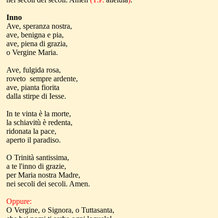
Inno
Ave, speranza nostra,
ave, benigna e pia,
ave, piena di grazia,
o Vergine Maria.
Ave, fulgida rosa,
roveto sempre ardente,
ave, pianta fiorita
dalla stirpe di Iesse.
In te vinta è la morte,
la schiavitù è redenta,
ridonata la pace,
aperto il paradiso.
O Trinità santissima,
a te l'inno di grazie,
per Maria nostra Madre,
nei secoli dei secoli. Amen.
Oppure:
O Vergine, o Signora, o Tuttasanta,