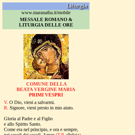
www.maranatha.it/mobile
MESSALE ROMANO &
LITURGIA DELLE ORE
COMUNE DELLA
BEATA VERGINE MARIA
PRIMI VESPRI
V.
O Dio, vieni a salvarmi.
R.
Signore, vieni presto in mio aiuto.
Gloria al Padre e al Figlio
e allo Spirito Santo.
Come era nel principio, e ora e sempre
,
nei secoli dei secoli. Amen
(T.P.
alleluia
)
.