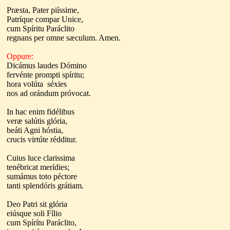
Præsta, Pater piíssime,
Patríque compar Unice,
cum Spíritu Paráclito
regnans per omne sæculum. Amen.
Oppure:
Dicámus laudes Dómino
fervénte prompti spíritu;
hora volúta séxies
nos ad orándum próvocat.
In hac enim fidélibus
veræ salútis glória,
beáti Agni hóstia,
crucis virtúte rédditur.
Cuius luce clarissima
tenébricat merídies;
sumámus toto péctore
tanti splendóris grátiam.
Deo Patri sit glória
eiúsque soli Fílio
cum Spírítu Paráclito,