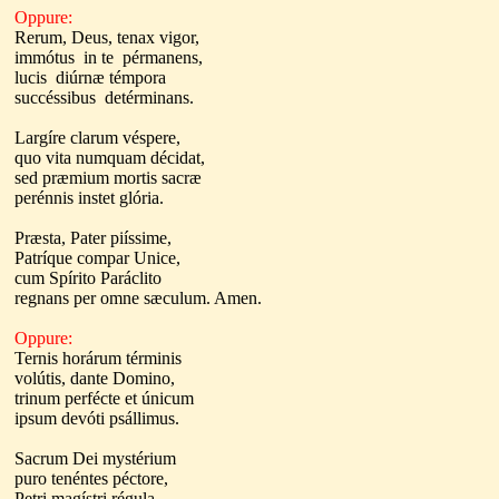
Oppure:
Rerum, Deus, tenax vigor,
immótus in te pérmanens,
lucis diúrnæ témpora
succéssibus detérminans.
Largíre clarum véspere,
quo vita numquam décidat,
sed præmium mortis sacræ
perénnis instet glória.
Præsta, Pater piíssime,
Patríque compar Unice,
cum Spírito Paráclito
regnans per omne sæculum. Amen.
Oppure:
Ternis horárum términis
volútis, dante Domino,
trinum perfécte et únicum
ipsum devóti psállimus.
Sacrum Dei mystérium
puro tenéntes péctore,
Petri magístri régula