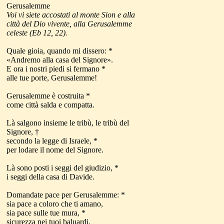
Gerusalemme
Voi vi siete accostati al monte Sion e alla
città del Dio vivente, alla Gerusalemme
celeste (Eb 12, 22)
.
Quale gioia, quando mi dissero: *
«Andremo alla casa del Signore».
E ora i nostri piedi si fermano *
alle tue porte, Gerusalemme!
Gerusalemme è costruita *
come città salda e compatta.
Là salgono insieme le tribù, le tribù del
Signore, †
secondo la legge di Israele, *
per lodare il nome del Signore.
Là sono posti i seggi del giudizio, *
i seggi della casa di Davide.
Domandate pace per Gerusalemme: *
sia pace a coloro che ti amano,
sia pace sulle tue mura, *
sicurezza nei tuoi baluardi.