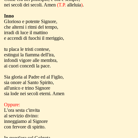
nei secoli dei secoli. Amen
(T.P.
alleluia
)
.
Inno
Glorioso e potente Signore,
che alterni i ritmi del tempo,
irradi di luce il mattino
e accendi di fuochi il meriggio,
tu placa le tristi contese,
estingui la fiamma dell'ira,
infondi vigore alle membra,
ai cuori concedi la pace.
Sia gloria al Padre ed al Figlio,
sia onore al Santo Spirito,
all'unico e trino Signore
sia lode nei secoli eterni. Amen
Oppure:
L'ora sesta c'invita
al servizio divino:
inneggiamo al Signore
con fervore di spirito.
In quest'ora sul Golgota,