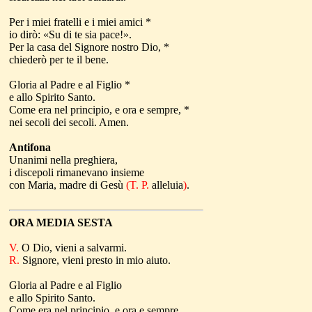
Per i miei fratelli e i miei amici *
io dirò: «Su di te sia pace!».
Per la casa del Signore nostro Dio, *
chiederò per te il bene.
Gloria al Padre e al Figlio *
e allo Spirito Santo.
Come era nel principio, e ora e sempre, *
nei secoli dei secoli. Amen.
Antifona
Unanimi nella preghiera,
i discepoli rimanevano insieme
con Maria, madre di Gesù
(T. P.
alleluia
)
.
ORA MEDIA
SESTA
V.
O Dio, vieni a salvarmi.
R.
Signore, vieni presto in mio aiuto.
Gloria al Padre e al Figlio
e allo Spirito Santo.
Come era nel principio, e ora e sempre
,