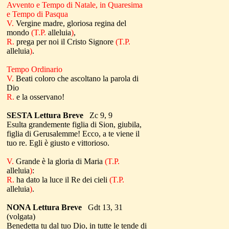
Avvento e Tempo di Natale
, in Quaresima
e Tempo di Pasqua
V.
Vergine madre, gloriosa regina del
mondo
(T.P.
alleluia
)
,
R.
prega per noi il Cristo Signore
(T.P.
alleluia
)
.
Tempo Ordinario
V.
Beati coloro che ascoltano la parola di
Dio
R.
e la osservano!
SESTA Lettura Breve
Zc 9, 9
Esulta grandemente figlia di Sion, giubila,
figlia di Gerusalemme! Ecco, a te viene il
tuo re. Egli è giusto e vittorioso.
V.
Grande è la gloria di Maria
(T.P.
alleluia
)
:
R.
ha dato la luce il Re dei cieli
(T.P.
alleluia
)
.
NONA Lettura Breve
Gdt 13, 31
(volgata)
Benedetta tu dal tuo Dio, in tutte le tende di