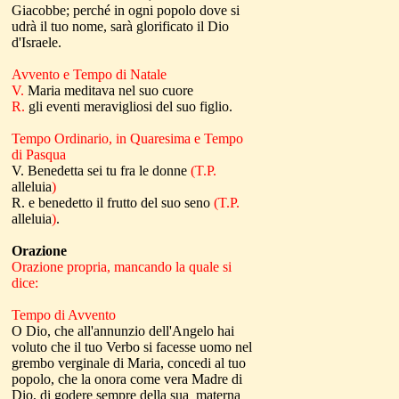
Giacobbe; perché in ogni popolo dove si
udrà il tuo nome, sarà glorificato il Dio
d'Israele.
Avvento e Tempo di Natale
V.
Maria meditava nel suo cuore
R.
gli eventi meravigliosi del suo figlio.
Tempo Ordinario, in Quaresima e Tempo
di Pasqua
V. Benedetta sei tu fra le donne
(T.P.
alleluia
)
R. e benedetto il frutto del suo seno
(T.P.
alleluia
)
.
Orazione
Orazione propria, mancando la quale si
dice:
Tempo di Avvento
O Dio, che all'annunzio dell'Angelo hai
voluto che il tuo Verbo si facesse uomo nel
grembo verginale di Maria, concedi al tuo
popolo, che la onora come vera Madre di
Dio, di godere sempre della sua materna