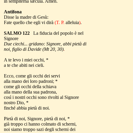
in sempitérna sæcula. Amen.
Antifona
Disse la madre di Gesù:
Fate quello che egli vi dirà
(T. P.
alleluia
)
.
SALMO 122
La fiducia del popolo è nel
Signore
Due ciechi... gridano: Signore, abbi pietà di
noi, figlio di Davide (Mt 20, 30)
.
A te levo i miei occhi, *
a te che abiti nei cieli.
Ecco, come gli occhi dei servi
alla mano dei loro padroni; *
come gli occhi della schiava
alla mano della sua padrona,
così i nostri occhi sono rivolti al Signore
nostro Dio, *
finché abbia pietà di noi.
Pietà di noi, Signore, pietà di noi, *
già troppo ci hanno colmato di scherni,
noi siamo troppo sazi degli scherni dei