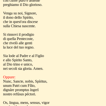
con cuore puro e ardente
preghiamo il Dio glorioso.
Venga su noi, Signore,
il dono dello Spirito,
che in quest'ora discese
sulla Chiesa nascente.
Si rinnovi il prodigio
di quella Pentecoste,
che rivelò alle genti
la luce del tuo regno.
Sia lode al Padre e al Figlio
e allo Spirito Santo,
al Dio trino e unico,
nei secoli sia gloria. Amen.
Oppure:
Nunc, Sancte, nobis, Spíritus,
unum Patri cum Fílio,
dignáre promptus íngerì
nostro refúsus péctori.
Os, lingua, mens, sensus, vigor