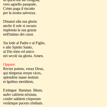
vero agnello pasquale,
Cristo paga il riscatto
per la nostra salvezza.
Dinanzi alla sua gloria
anche il sole si oscura:
risplenda la sua grazia
nell'intimo dei cuori.
Sia lode al Padre e al Figlio,
e allo Spirito Santo,
al Dio trino ed unico
nei secoli sia gloria. Amen.
Oppure:
Rector potens, verax Deus,
qui témperas rerum vices,
splendóre mane ínstruis
et ígnibus meridiem,
Extingue flammas lítium,
aufer calórem nóxium,
confer salútem córporum
verámque pacem córdium.