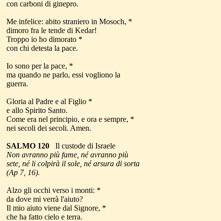
con carboni di ginepro.
Me infelice: abito straniero in Mosoch, *
dimoro fra le tende di Kedar!
Troppo io ho dimorato *
con chi detesta la pace.
Io sono per la pace, *
ma quando ne parlo, essi vogliono la
guerra.
Gloria al Padre e al Figlio *
e allo Spirito Santo.
Come era nel principio, e ora e sempre, *
nei secoli dei secoli. Amen.
SALMO 120
Il custode di Israele
Non avranno più fame, né avranno più
sete, né li colpirà il sole, né arsura di sorta
(Ap 7, 16)
.
Alzo gli occhi verso i monti: *
da dove mi verrà l'aiuto?
Il mio aiuto viene dal Signore, *
che ha fatto cielo e terra.