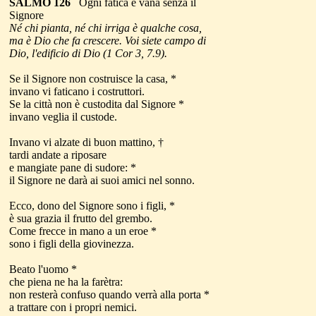
SALMO 126
Ogni fatica è vana senza il
Signore
Né chi pianta, né chi irriga è qualche cosa,
ma è Dio che fa crescere. Voi siete campo di
Dio, l'edificio di Dio (1 Cor 3, 7.9)
.
Se il Signore non costruisce la casa, *
invano vi faticano i costruttori.
Se la città non è custodita dal Signore *
invano veglia il custode.
Invano vi alzate di buon mattino, †
tardi andate a riposare
e mangiate pane di sudore: *
il Signore ne darà ai suoi amici nel sonno.
Ecco, dono del Signore sono i figli, *
è sua grazia il frutto del grembo.
Come frecce in mano a un eroe *
sono i figli della giovinezza.
Beato l'uomo *
che piena ne ha la farètra:
non resterà confuso quando verrà alla porta *
a trattare con i propri nemici.