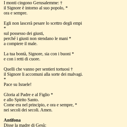
I monti cingono Gerusalemme: †
il Signore è intorno al suo popolo, *
ora e sempre.
Egli non lascerà pesare lo scettro degli empi
*
sul possesso dei giusti,
perché i giusti non stendano le mani *
a compiere il male.
La tua bontà, Signore, sia con i buoni *
e con i retti di cuore.
Quelli che vanno per sentieri tortuosi †
il Signore li accomuni alla sorte dei malvagi.
*
Pace su Israele!
Gloria al Padre e al Figlio *
e allo Spirito Santo.
Come era nel principio, e ora e sempre, *
nei secoli dei secoli. Amen.
Antifona
Disse la madre di Gesù: