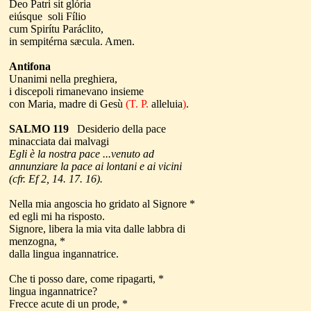
Deo Patri sit glória
eiúsque soli Fílio
cum Spirítu Paráclito,
in sempitérna sæcula. Amen.
Antifona
Unanimi nella preghiera,
i discepoli rimanevano insieme
con Maria, madre di Gesù
(T. P.
alleluia
)
.
SALMO 119
Desiderio della pace
minacciata dai malvagi
Egli è la nostra pace ...venuto ad
annunziare la pace ai lontani e ai vicini
(cfr. Ef 2, 14. 17. 16).
Nella mia angoscia ho gridato al Signore *
ed egli mi ha risposto.
Signore, libera la mia vita dalle labbra di
menzogna, *
dalla lingua ingannatrice.
Che ti posso dare, come ripagarti, *
lingua ingannatrice?
Frecce acute di un prode, *