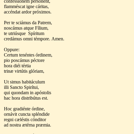
confessiónem pérsonent,
flamméscat igne cáritas,
accéndat ardor próximos.
Per te sciámus da Patrem,
noscámus atque Fílium,
te utriúsque Spíritum
credámus omni témpore.
Amen.
Oppure:
Certum tenéntes órdinem,
pio poscámus péctore
hora diéi tértia
trinæ virtútis glóriam,
Ut simus habitáculum
illi Sancto Spirítui,
qui quondam in apóstolis
hac hora distribútus est.
Hoc gradiénte órdine,
ornávit cuncta spléndide
regni cæléstis cónditor
ad nostra ætérna præmia.