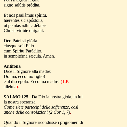
signo salútis pródita,
Et nos psallámus spíritu,
hæréntes sic apóstolis,
ut plantas adhuc débiles
Christi virtúte dírigant.
Deo Patri sit glória
eiúsque soli Fílio
cum Spíritu Paráclito,
in sempitérna sæcula. Amen.
Antifona
Dice il Signore alla madre:
Donna, ecco tuo figlio!
e al discepolo: Ecco tua madre!
(T.P.
alleluia
)
.
SALMO 125
Da Dio la nostra gioia, in lui
la nostra speranza
Come siete partecipi delle sofferenze, così
anche delle consolazioni (2 Cor 1, 7)
.
Quando il Signore ricondusse i prigionieri di