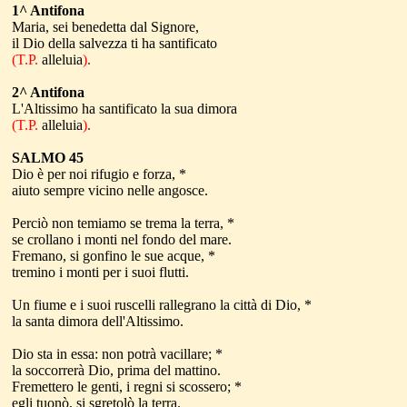
1^ Antifona
Maria, sei benedetta dal Signore,
il Dio della salvezza ti ha santificato
(T.P.
alleluia
)
.
2^ Antifona
L'Altissimo ha santificato la sua dimora
(T.P.
alleluia
)
.
SALMO 45
Dio è per noi rifugio e forza, *
aiuto sempre vicino nelle angosce.
Perciò non temiamo se trema la terra, *
se crollano i monti nel fondo del mare.
Fremano, si gonfino le sue acque, *
tremino i monti per i suoi flutti.
Un fiume e i suoi ruscelli rallegrano la città di Dio, *
la santa dimora dell'Altissimo.
Dio sta in essa: non potrà vacillare; *
la soccorrerà Dio, prima del mattino.
Fremettero le genti, i regni si scossero; *
egli tuonò, si sgretolò la terra.