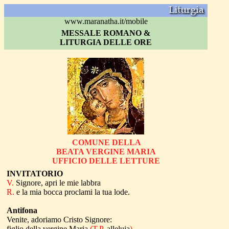
www.maranatha.it/mobile
MESSALE ROMANO &
LITURGIA DELLE ORE
COMUNE DELLA
BEATA VERGINE MARIA
UFFICIO DELLE LETTURE
INVITATORIO
V.
Signore, apri le mie labbra
R.
e la mia bocca proclami la tua lode.
Antifona
Venite, adoriamo Cristo Signore:
figlio della vergine Maria
(T.P.
alleluia
)
.