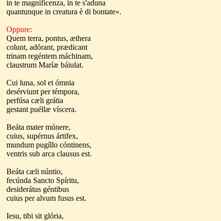
in te magnificenza, in te s'aduna
quantunque in creatura è di bontate».
Oppure:
Quem terra, pontus, æthera
colunt, adórant, prædicant
trinam regéntem máchinam,
claustrum Maríæ báiulat.
Cui luna, sol et ómnia
desérviunt per témpora,
perfúsa cæli grátia
gestant puéllæ víscera.
Beáta mater múnere,
cuius, supérnus ártifex,
mundum pugíllo cóntinens,
ventris sub arca clausus est.
Beáta cæli núntio,
fecúnda Sancto Spíritu,
desiderátus géntibus
cuius per alvum fusus est.
Iesu, tibi sit glória,