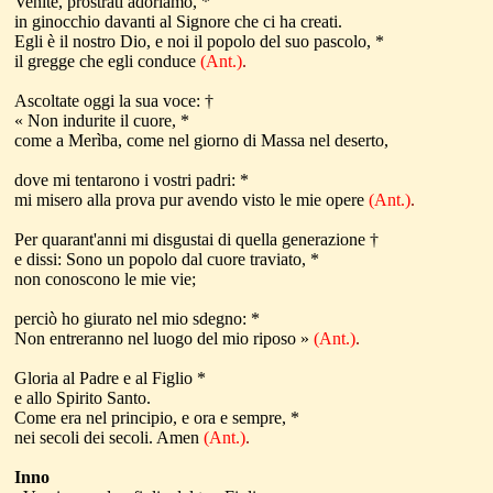
Venite, prostràti adoriamo, *
in ginocchio davanti al Signore che ci ha creati.
Egli è il nostro Dio, e noi il popolo del suo pascolo, *
il gregge che egli conduce
(Ant.)
.
Ascoltate oggi la sua voce: †
« Non indurite il cuore, *
come a Merìba, come nel giorno di Massa nel deserto,
dove mi tentarono i vostri padri: *
mi misero alla prova pur avendo visto le mie opere
(Ant.)
.
Per quarant'anni mi disgustai di quella generazione †
e dissi: Sono un popolo dal cuore traviato, *
non conoscono le mie vie;
perciò ho giurato nel mio sdegno: *
Non entreranno nel luogo del mio riposo »
(Ant.)
.
Gloria al Padre e al Figlio *
e allo Spirito Santo.
Come era nel principio, e ora e sempre, *
nei secoli dei secoli. Amen
(Ant.)
.
Inno