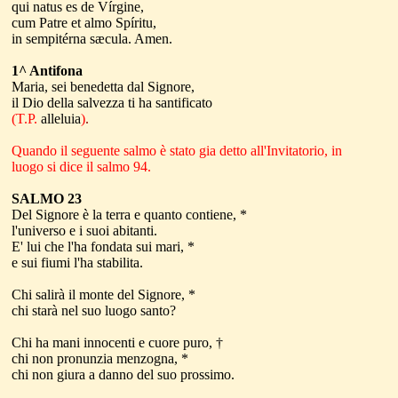
qui natus es de Vírgine,
cum Patre et almo Spíritu,
in sempitérna sæcula. Amen.
1^ Antifona
Maria, sei benedetta dal Signore,
il Dio della salvezza ti ha santificato
(T.P.
alleluia
)
.
Quando il seguente salmo è stato gia detto all'Invitatorio, in
luogo si dice il salmo 94.
SALMO 23
Del Signore è la terra e quanto contiene, *
l'universo e i suoi abitanti.
E' lui che l'ha fondata sui mari, *
e sui fiumi l'ha stabilita.
Chi salirà il monte del Signore, *
chi starà nel suo luogo santo?
Chi ha mani innocenti e cuore puro, †
chi non pronunzia menzogna, *
chi non giura a danno del suo prossimo.