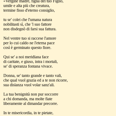
«Vergine madre, figlia del tuo Figlio,
umile e alta più che creatura,
termine fisso d'eterno consiglio,
tu se' colei che l'umana natura
nobilitasti sì, che 'l suo fattore
non disdegnò di farsi sua fattura.
Nel ventre tuo si raccese l'amore
per lo cui caldo ne l'eterna pace
così è germinato questo fiore.
Qui se' a noi meridïana face
di caritate, e giuso, intra i mortali,
se' di speranza fontana vivace.
Donna, se' tanto grande e tanto vali,
che qual vuol grazia ed a te non ricorre,
sua disïanza vuol volar sanz'ali.
La tua benignità non pur soccorre
a chi domanda, ma molte fiate
liberamente al dimandar precorre.
In te misericordia, in te pietate,