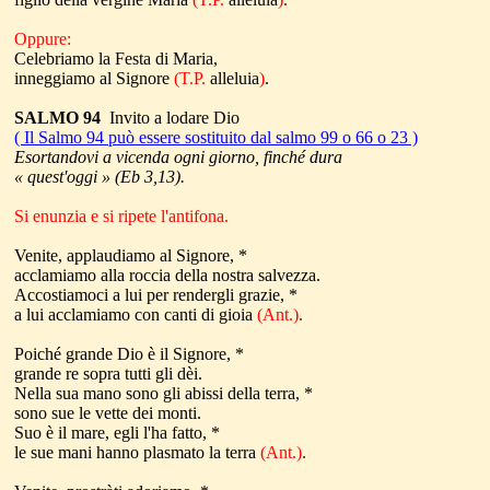
Oppure:
Celebriamo la Festa di Maria,
inneggiamo al Signore
(T.P.
alleluia
)
.
SALMO 94
Invito a lodare Dio
( Il Salmo 94 può essere sostituito dal salmo 99 o 66 o 23 )
Esortandovi a vicenda ogni giorno, finché dura
« quest'oggi » (Eb 3,13).
Si enunzia e si ripete l'antifona.
Venite, applaudiamo al Signore, *
acclamiamo alla roccia della nostra salvezza.
Accostiamoci a lui per rendergli grazie, *
a lui acclamiamo con canti di gioia
(Ant.)
.
Poiché grande Dio è il Signore, *
grande re sopra tutti gli dèi.
Nella sua mano sono gli abissi della terra, *
sono sue le vette dei monti.
Suo è il mare, egli l'ha fatto, *
le sue mani hanno plasmato la terra
(Ant.)
.