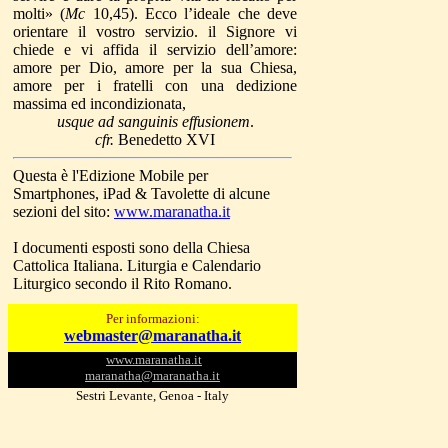
molti» (
Mc
10,45). Ecco l’ideale che deve
orientare il vostro servizio. il Signore vi
chiede e vi affida il servizio dell’amore:
amore per Dio, amore per la sua Chiesa,
amore per i fratelli con una dedizione
massima ed incondizionata,
usque ad sanguinis effusionem
.
cfr.
Benedetto XVI
Questa è l'Edizione Mobile per
Smartphones, iPad & Tavolette di alcune
sezioni del sito:
www.maranatha.it
I documenti esposti sono della Chiesa
Cattolica Italiana. Liturgia e Calendario
Liturgico secondo il Rito Romano.
Per informazioni:
webmaster@maranatha.it
www.maranatha.it
maranatha@maranatha.it
Sestri Levante, Genoa - Italy