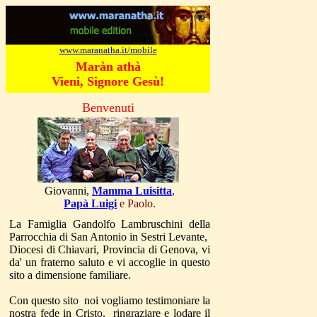
www.maranatha.it/mobile
Maràn athà
Vieni, Signore Gesù!
Benvenuti
Giovanni,
Mamma Luisitta
,
Papà Luigi
e Paolo.
La Famiglia Gandolfo Lambruschini della
Parrocchia di San Antonio in Sestri Levante,
Diocesi di Chiavari, Provincia di Genova, vi
da' un fraterno saluto e vi accoglie in questo
sito a dimensione familiare.
Con questo sito noi vogliamo testimoniare la
nostra fede in Cristo, ringraziare e lodare il