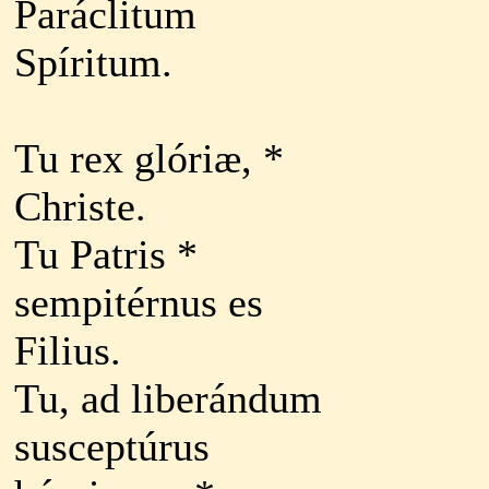
Paráclitum
Spíritum.
Tu rex glóriæ, *
Christe.
Tu Patris *
sempitérnus es
Filius.
Tu, ad liberándum
susceptúrus