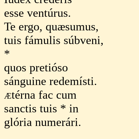
esse ventúrus.
Te ergo, quæsumus,
tuis fámulis súbveni,
*
quos pretióso
sánguine redemísti.
æ
térna fac cum
sanctis tuis * in
glória numerári.