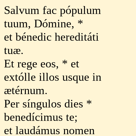
Salvum fac pópulum
tuum, Dómine, *
et bénedic hereditáti
tuæ.
Et rege eos, * et
extólle illos usque in
ætérnum.
Per síngulos dies *
benedícimus te;
et laudámus nomen