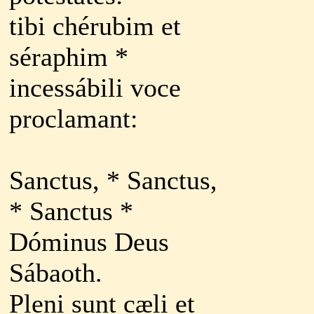
tibi chérubim et
séraphim *
incessábili voce
proclamant:
Sanctus, * Sanctus,
* Sanctus *
Dóminus Deus
Sábaoth.
Pleni sunt cæli et