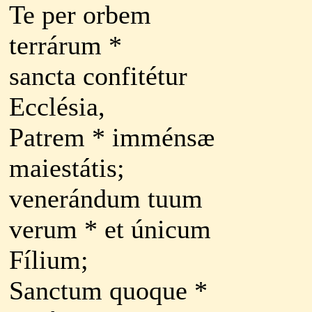
Te per orbem
terrárum *
sancta confitétur
Ecclésia,
Patrem * imménsæ
maiestátis;
venerándum tuum
verum * et únicum
Fílium;
Sanctum quoque *