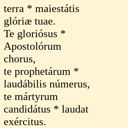
terra * maiestátis
glóriæ tuae.
Te gloriósus *
Apostolórum
chorus,
te prophetárum *
laudábilis númerus,
te mártyrum
candidátus * laudat
exércitus.