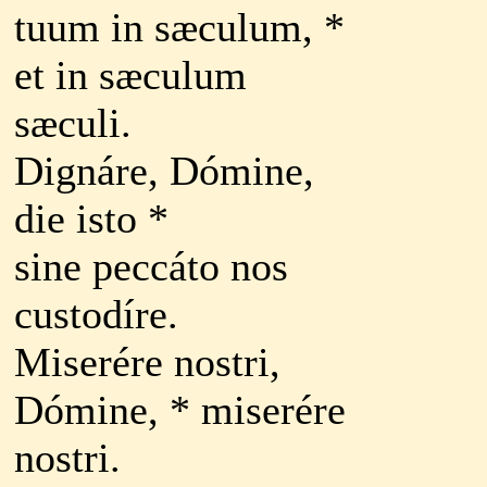
tuum in sæculum, *
et in sæculum
sæculi.
Dignáre, Dómine,
die isto *
sine peccáto nos
custodíre.
Miserére nostri,
Dómine, * miserére
nostri.