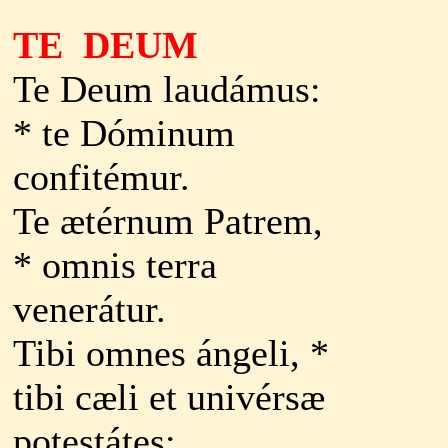
TE
D
EUM
Te Deum laudámus:
* te Dóminum
confitémur.
Te ætérnum Patrem,
* omnis terra
venerátur.
Tibi omnes ángeli, *
tibi cæli et univérsæ
potestátes: