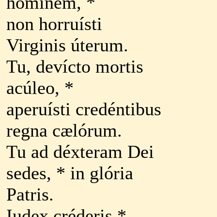
hóminem, *
non horruísti
Virginis úterum.
Tu, devícto mortis
acúleo, *
aperuísti credéntibus
regna cælórum.
Tu ad déxteram Dei
sedes, * in glória
Patris.
Iudex créderis *