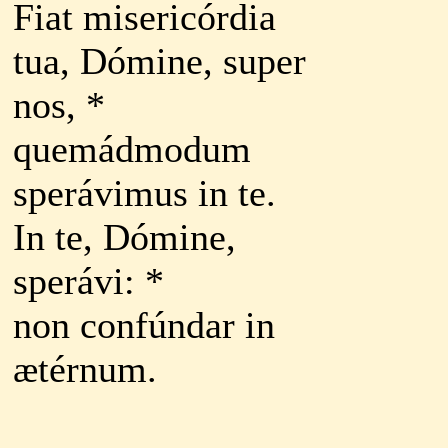
Fiat misericórdia
tua, Dómine, super
nos, *
quemádmodum
sperávimus in te.
In te, Dómine,
sperávi: *
non confúndar in
ætérnum.