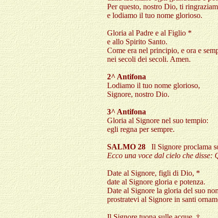
Per questo, nostro Dio, ti ringrazia
e lodiamo il tuo nome glorioso.
Gloria al Padre e al Figlio *
e allo Spirito Santo.
Come era nel principio, e ora e semp
nei secoli dei secoli. Amen.
2^ Antifona
Lodiamo il tuo nome glorioso,
Signore, nostro Dio.
3^ Antifona
Gloria al Signore nel suo tempio:
egli regna per sempre.
SALMO 28
Il Signore proclama so
Ecco una voce dal cielo che disse: Qu
Date al Signore, figli di Dio, *
date al Signore gloria e potenza.
Date al Signore la gloria del suo no
prostratevi al Signore in santi ornam
Il Signore tuona sulle acque, †