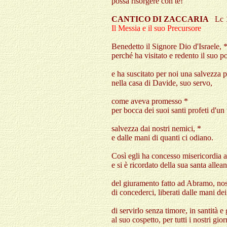
possa risorgere con te!
CANTICO DI ZACCARIA
Lc 
Il Messia e il suo Precursore
Benedetto il Signore Dio d'Israele, 
perché ha visitato e redento il suo p
e ha suscitato per noi una salvezza 
nella casa di Davide, suo servo,
come aveva promesso *
per bocca dei suoi santi profeti d'un
salvezza dai nostri nemici, *
e dalle mani di quanti ci odiano.
Così egli ha concesso misericordia ai
e si è ricordato della sua santa allea
del giuramento fatto ad Abramo, nos
di concederci, liberati dalle mani de
di servirlo senza timore, in santità e 
al suo cospetto, per tutti i nostri gior