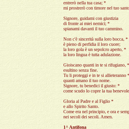
entrerò nella tua casa; *
mi prostrerò con timore nel tuo san
Signore, guidami con giustizia
di fronte ai miei nemici; *
spianami davanti il tuo cammino.
Non c'è sincerità sulla loro bocca, *
è pieno di perfidia il loro cuore;
la loro gola è un sepolcro aperto, *
la loro lingua è tutta adulazione.
Gioiscano quanti in te si rifugiano, 
esultino senza fine.
Tu li proteggi e in te si allieteranno 
quanti amano il tuo nome.
Signore, tu benedici il giusto: *
come scudo lo copre la tua benevol
Gloria al Padre e al Figlio *
e allo Spirito Santo.
Come era nel principio, e ora e semp
nei secoli dei secoli. Amen.
1^ Antifona