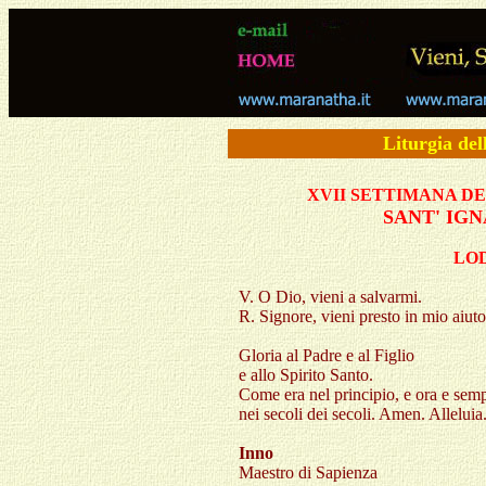
Liturgia del
XVII
SETTIMANA
DE
SANT' IG
LO
V. O Dio, vieni a salvarmi.
R. Signore, vieni presto in mio aiuto
Gloria al Padre e al Figlio
e allo Spirito Santo.
Come era nel principio, e ora e sem
nei secoli dei secoli. Amen. Alleluia
Inno
Maestro di Sapienza