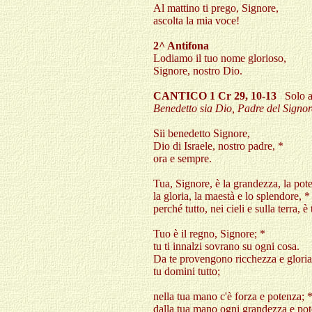
Al mattino ti prego, Signore,
ascolta la mia voce!
2^ Antifona
Lodiamo il tuo nome glorioso,
Signore, nostro Dio.
CANTICO 1 Cr 29, 10-13
Solo a 
Benedetto sia Dio, Padre del Signore
Sii benedetto Signore,
Dio di Israele, nostro padre, *
ora e sempre.
Tua, Signore, è la grandezza, la pot
la gloria, la maestà e lo splendore, *
perché tutto, nei cieli e sulla terra, è 
Tuo è il regno, Signore; *
tu ti innalzi sovrano su ogni cosa.
Da te provengono ricchezza e gloria
tu domini tutto;
nella tua mano c'è forza e potenza; 
dalla tua mano ogni grandezza e pot