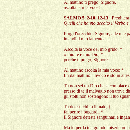
Al mattino ti prego, Signore,
ascolta la mia voce!
SALMO 5, 2-10. 12-13
Preghiera d
Quelli che hanno accolto il Verbo e
Porgi l'orecchio, Signore, alle mie p
intendi il mio lamento.
Ascolta la voce del mio grido, †
o mio re e mio Dio, *
perché ti prego, Signore.
Al mattino ascolta la mia voce; *
fin dal mattino t'invoco e sto in atte
Tu non sei un Dio che si compiace d
presso di te il malvagio non trova d
gli stolti non sostengono il tuo sgua
Tu detesti chi fa il male, †
fai perire i bugiardi. *
Il Signore detesta sanguinari e inga
Ma io per la tua grande misericordia