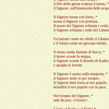
il Dio della gloria scatena il tuono, *
il Signore, sull'immensità delle acq
Il Signore tuona con forza, *
tuona il Signore con potenza.
Il tuono del Signore schianta i cedri,
il Signore schianta i cedri del Liban
Fa balzare come un vitello il Libano
e il Sirion come un giovane bufalo.
Il tuono saetta fiamme di fuoco, *
il tuono scuote la steppa,
il Signore scuote il deserto di Kades
e spoglia le foreste.
Il Signore è assiso sulla tempesta, *
il Signore siede re per sempre.
Il Signore darà forza al suo popolo, 
benedirà il suo popolo con la pace.
Nel tempio del Signore, *
tutti dicono: «Gloria!».
Gloria al Padre e al Figlio *