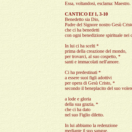
Essa, voltandosi, esclama: Maestro
.
CANTICO Ef 1, 3-10
Benedetto sia Dio,
Padre del Signore nostro Gesù Crist
che ci ha benedetti
con ogni benedizione spirituale nei c
In lui ci ha scelti *
prima della creazione del mondo,
per trovarci, al suo cospetto, *
santi e immacolati nell'amore.
Ci ha predestinati *
a essere suoi figli adottivi
per opera di Gesù Cristo, *
secondo il beneplacito del suo voler
a lode e gloria
della sua grazia, *
che ci ha dato
nel suo Figlio diletto.
In lui abbiamo la redenzione
mediante il suo sangue,