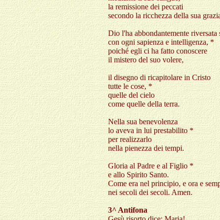
la remissione dei peccati
secondo la ricchezza della sua grazi
Dio l'ha abbondantemente riversata 
con ogni sapienza e intelligenza, *
poiché egli ci ha fatto conoscere
il mistero del suo volere,
il disegno di ricapitolare in Cristo
tutte le cose, *
quelle del cielo
come quelle della terra.
Nella sua benevolenza
lo aveva in lui prestabilito *
per realizzarlo
nella pienezza dei tempi.
Gloria al Padre e al Figlio *
e allo Spirito Santo.
Come era nel principio, e ora e semp
nei secoli dei secoli. Amen.
3^ Antifona
Gesù risorto dice: Maria!