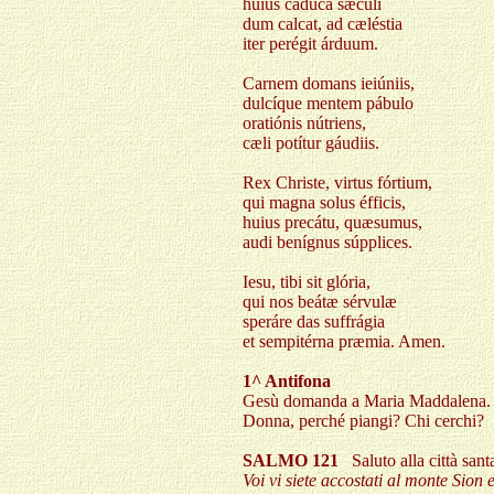
huius cadúca sæculi
dum calcat, ad cæléstia
iter perégit árduum.
Carnem domans ieiúniis,
dulcíque mentem pábulo
oratiónis nútriens,
cæli potítur gáudiis.
Rex Christe, virtus fórtium,
qui magna solus éfficis,
huius precátu, quæsumus,
audi benígnus súpplices.
Iesu, tibi sit glória,
qui nos beátæ sérvulæ
speráre das suffrágia
et sempitérna præmia. Amen.
1^ Antifona
Gesù domanda a Maria Maddalena.
Donna, perché piangi? Chi cerchi?
SALMO 121
Saluto alla città sa
Voi vi siete accostati al monte Sion