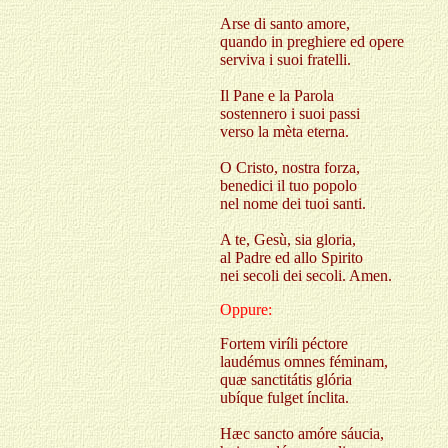
Arse di santo amore,
quando in preghiere ed opere
serviva i suoi fratelli.
Il Pane e la Parola
sostennero i suoi passi
verso la mèta eterna.
O Cristo, nostra forza,
benedici il tuo popolo
nel nome dei tuoi santi.
A te, Gesù, sia gloria,
al Padre ed allo Spirito
nei secoli dei secoli. Amen.
Oppure:
Fortem viríli péctore
laudémus omnes féminam,
quæ sanctitátis glória
ubíque fulget ínclita.
Hæc sancto amóre sáucia,