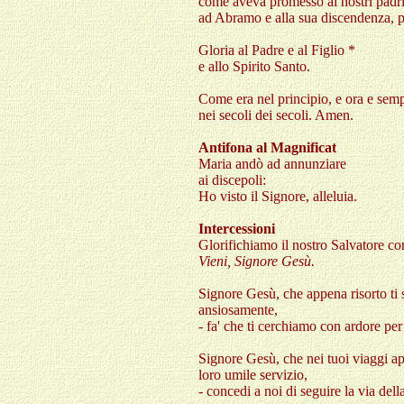
come aveva promesso ai nostri padri
ad Abramo e alla sua discendenza, 
Gloria al Padre e al Figlio *
e allo Spirito Santo.
Come era nel principio, e ora e sem
nei secoli dei secoli. Amen.
Antifona al Magnificat
Maria andò ad annunziare
ai discepoli:
Ho visto il Signore, alleluia.
Intercessioni
Glorifichiamo il nostro Salvatore con 
Vieni, Signore Gesù.
Signore Gesù, che appena risorto ti 
ansiosamente,
- fa' che ti cerchiamo con ardore per
Signore Gesù, che nei tuoi viaggi apo
loro umile servizio,
- concedi a noi di seguire la via della