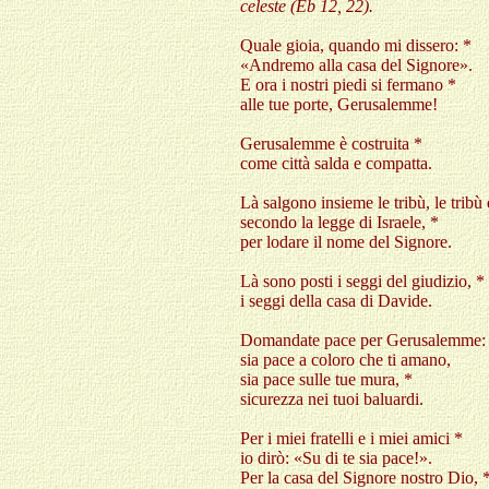
celeste (Eb 12, 22)
.
Quale gioia, quando mi dissero: *
«Andremo alla casa del Signore».
E ora i nostri piedi si fermano *
alle tue porte, Gerusalemme!
Gerusalemme è costruita *
come città salda e compatta.
Là salgono insieme le tribù, le tribù
secondo la legge di Israele, *
per lodare il nome del Signore.
Là sono posti i seggi del giudizio, *
i seggi della casa di Davide.
Domandate pace per Gerusalemme:
sia pace a coloro che ti amano,
sia pace sulle tue mura, *
sicurezza nei tuoi baluardi.
Per i miei fratelli e i miei amici *
io dirò: «Su di te sia pace!».
Per la casa del Signore nostro Dio, 