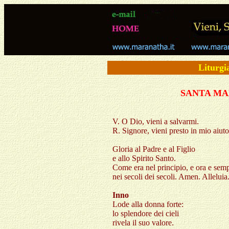
Liturgia
SANTA M
V. O Dio, vieni a salvarmi.
R. Signore, vieni presto in mio aiuto
Gloria al Padre e al Figlio
e allo Spirito Santo.
Come era nel principio, e ora e sem
nei secoli dei secoli. Amen. Alleluia
Inno
Lode alla donna forte:
lo splendore dei cieli
rivela il suo valore.