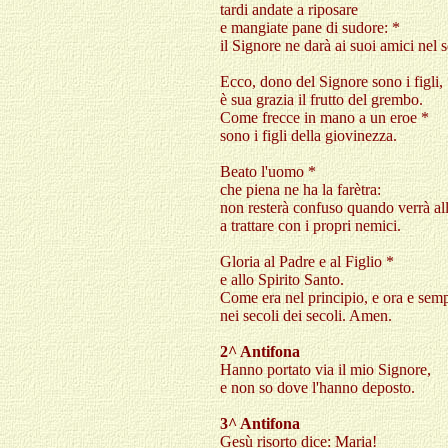
tardi andate a riposare
e mangiate pane di sudore: *
il Signore ne darà ai suoi amici nel
Ecco, dono del Signore sono i figli,
è sua grazia il frutto del grembo.
Come frecce in mano a un eroe *
sono i figli della giovinezza.
Beato l'uomo *
che piena ne ha la farètra:
non resterà confuso quando verrà all
a trattare con i propri nemici.
Gloria al Padre e al Figlio *
e allo Spirito Santo.
Come era nel principio, e ora e semp
nei secoli dei secoli. Amen.
2^ Antifona
Hanno portato via il mio Signore,
e non so dove l'hanno deposto
.
3^ Antifona
Gesù risorto dice: Maria!