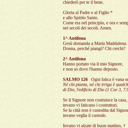
chiederò per te il bene.
Gloria al Padre e al Figlio *
e allo Spirito Santo.
Come era nel principio, e ora e semp
nei secoli dei secoli. Amen.
1^ Antifona
Gesù domanda a Maria Maddalena.
Donna, perché piangi? Chi cerchi?
2^ Antifona
Hanno portato via il mio Signore,
e non so dove l'hanno deposto
.
SALMO 126
Ogni fatica è vana s
Né chi pianta, né chi irriga è qualc
di Dio, l'edificio di Dio (1 Cor 3, 7.
Se il Signore non costruisce la casa,
invano vi faticano i costruttori.
Se la città non è custodita dal Signo
invano veglia il custode.
Invano vi alzate di buon mattino, †