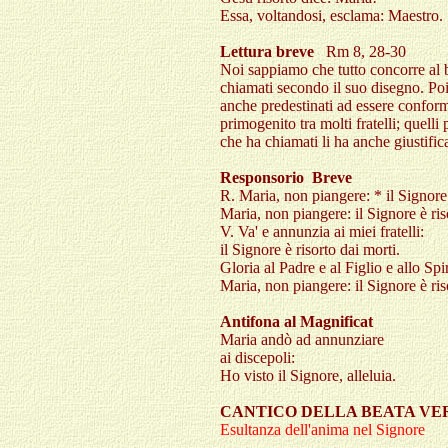
Essa, voltandosi, esclama: Maestro
.
Lettura breve
Rm 8, 28-30
Noi sappiamo che tutto concorre al 
chiamati secondo il suo disegno. Poi
anche predestinati ad essere conformi
primogenito tra molti fratelli; quelli
che ha chiamati li ha anche giustificat
Responsorio
Breve
R. Maria, non piangere: * il Signore 
Maria, non piangere: il Signore è ris
V. Va' e annunzia ai miei fratelli:
il Signore è risorto dai morti.
Gloria al Padre e al Figlio e allo Spi
Maria, non piangere: il Signore è ris
Antifona al Magnificat
Maria andò ad annunziare
ai discepoli:
Ho visto il Signore, alleluia.
CANTICO DELLA BEATA VE
Esultanza dell'anima nel Signore