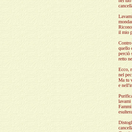
nel tu
cancell
Lavami 
mondam
Riconos
il mio 
Contro 
quello 
perciò 
retto n
Ecco, n
nel pe
Ma tu v
e nell'
Purific
lavami 
Fammi s
esulter
Distogl
cancell