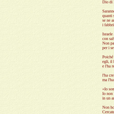
Dio di 
Saranno
quanti 
se ne 
i fabbri
Israele
con sal
Non pa
per i se
Poiché 
egli, i
e l'ha r
l'ha cr
ma l'ha
«Io son
Io non 
in un a
Non ho 
Cercate