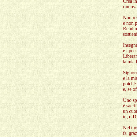
Crea in
rinnova
Non res
e non p
Rendimi
sostie
Insegne
e i pec
Liberam
la mia 
Signore
e la mi
poiché 
e, se o
Uno spi
è sacri
un cuor
tu, o D
Nel tu
fa' gra