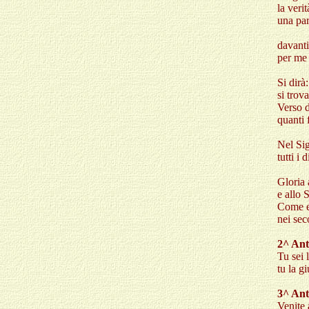
la veri
una par
davanti
per me 
Si dirà
si trov
Verso d
quanti 
Nel Sig
tutti i 
Gloria 
e allo 
Come er
nei sec
2^ Ant
Tu sei 
tu la g
3^ Ant
Venite 