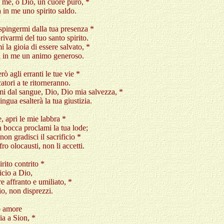
 me, o Dio, un cuore puro, *
 in me uno spirito saldo.
pingermi dalla tua presenza *
rivarmi del tuo santo spirito.
 la gioia di essere salvato, *
ni in me un animo generoso.
rò agli erranti le tue vie *
catori a te ritorneranno.
i dal sangue, Dio, Dio mia salvezza, *
lingua esalterà la tua giustizia.
, apri le mie labbra *
a bocca proclami la tua lode;
non gradisci il sacrificio *
ffro olocausti, non li accetti.
rito contrito *
ficio a Dio,
e affranto e umiliato, *
io, non disprezzi.
o amore
zia a Sion, *