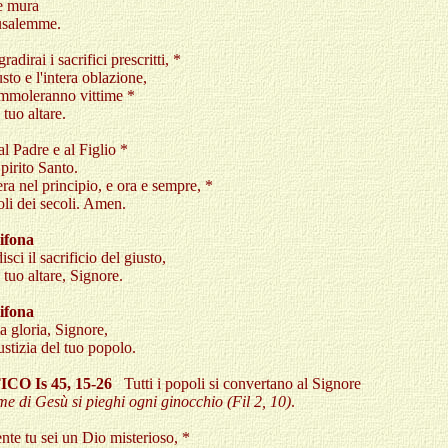
le mura
usalemme.
radirai i sacrifici prescritti, *
usto e l'intera oblazione,
immoleranno vittime *
 tuo altare.
al Padre e al Figlio *
Spirito Santo.
a nel principio, e ora e sempre, *
oli dei secoli. Amen.
ifona
sci il sacrificio del giusto,
l tuo altare, Signore.
ifona
la gloria, Signore,
iustizia del tuo popolo.
CO Is 45, 15-26
Tutti i popoli si convertano al Signore
e di Gesù si pieghi ogni ginocchio (Fil 2, 10)
.
te tu sei un Dio misterioso, *