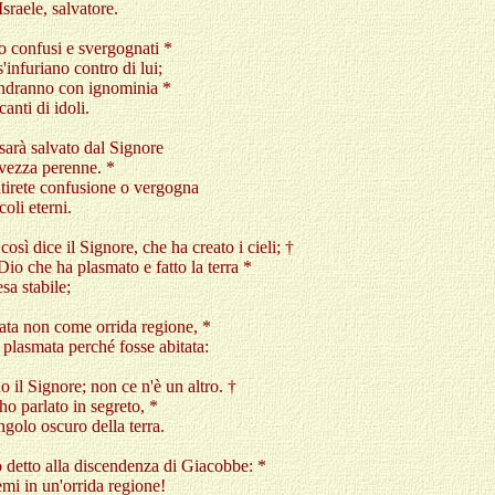
Israele, salvatore.
 confusi e svergognati *
s'infuriano contro di lui;
andranno con ignominia *
canti di idoli.
 sarà salvato dal Signore
vezza perenne. *
tirete confusione o vergogna
coli eterni.
così dice il Signore, che ha creato i cieli; †
l Dio che ha plasmato e fatto la terra *
esa stabile;
eata non come orrida regione, *
 plasmata perché fosse abitata:
o il Signore; non ce n'è un altro. †
ho parlato in segreto, *
ngolo oscuro della terra.
detto alla discendenza di Giacobbe: *
mi in un'orrida regione!