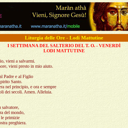
Liturgia dell
e Ore - Lodi Mattutine
I SETTIMANA DEL SALTERIO DEL T. O.
- VENERDÌ
LODI MATTUTINE
o, vieni a salvarmi.
ore, vieni presto in mio aiuto.
al Padre e al Figlio
Spirito Santo.
a nel principio, e ora e sempre
oli dei secoli. Amen. Alleluia.
 salvatore,
era del mondo,
 le primizie
ostra preghiera.