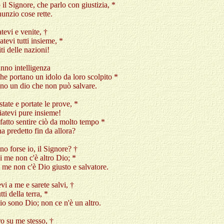
 il Signore, che parlo con giustizia, *
unzio cose rette.
evi e venite, †
atevi tutti insieme, *
iti delle nazioni!
nno intelligenza
che portano un idolo da loro scolpito *
ano un dio che non può salvare.
tate e portate le prove, *
iatevi pure insieme!
fatto sentire ciò da molto tempo *
'ha predetto fin da allora?
o forse io, il Signore? †
i me non c'è altro Dio; *
i me non c'è Dio giusto e salvatore.
vi a me e sarete salvi, †
tti della terra, *
io sono Dio; non ce n'è un altro.
o su me stesso, †