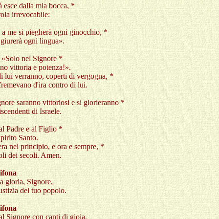
tà esce dalla mia bocca, *
ola irrevocabile:
 a me si piegherà ogni ginocchio, *
giurerà ogni lingua».
: «Solo nel Signore *
ano vittoria e potenza!».
i lui verranno, coperti di vergogna, *
fremevano d'ira contro di lui.
nore saranno vittoriosi e si glorieranno *
discendenti di Israele.
al Padre e al Figlio *
Spirito Santo.
a nel principio, e ora e sempre, *
oli dei secoli. Amen.
ifona
la gloria, Signore,
iustizia del tuo popolo.
ifona
al Signore con canti di gioia.