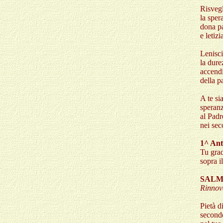
Risvegl
la sper
dona p
e letizi
Lenisci
la dure
accendi
della p
A te sia
speranz
al Padr
nei sec
1^ Ant
Tu gradi
sopra i
SALM
Rinnova
Pietà d
secondo