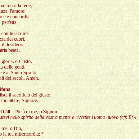
ia in noi la fede,
anza, l'amore;
ace e concordia
a perfetta.
 con le lacrime
zza dei cuori,
 il desiderio
atria beata.
 gloria, o Cristo,
a delle genti,
e e al Santo Spirito
oli dei secoli. Amen.
ifona
sci il sacrificio del giusto,
l tuo altare, Signore.
O 50
Pietà di me, o Signore
tevi nello spirito della vostra mente e rivestite l'uomo nuovo (cfr. Ef 4,
i me, o Dio,
 la tua misericordia; *