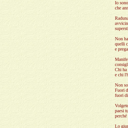
Io sono
che ann
Radunat
avvicin
superst
Non ha
quelli 
e preg
Manifes
consigl
Chi ha 
e chi l
Non son
Fuori d
fuori d
Volgete
paesi tu
perché 
Lo giur