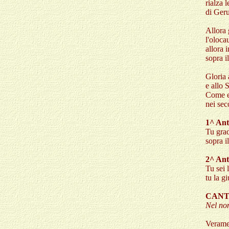
rialza 
di Ger
Allora g
l'oloca
allora 
sopra il
Gloria 
e allo 
Come er
nei sec
1^ Ant
Tu gradi
sopra i
2^ Ant
Tu sei 
tu la g
CANTI
Nel nom
Veramen