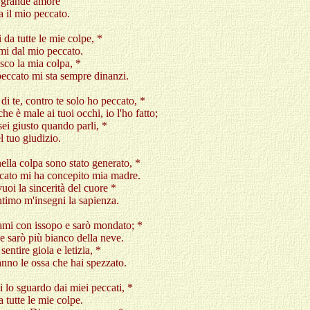
o grande amore
a il mio peccato.
da tutte le mie colpe, *
i dal mio peccato.
co la mia colpa, *
peccato mi sta sempre dinanzi.
di te, contro te solo ho peccato, *
che è male ai tuoi occhi, io l'ho fatto;
sei giusto quando parli, *
el tuo giudizio.
ella colpa sono stato generato, *
ccato mi ha concepito mia madre.
uoi la sincerità del cuore *
intimo m'insegni la sapienza.
ami con issopo e sarò mondato; *
e sarò più bianco della neve.
entire gioia e letizia, *
anno le ossa che hai spezzato.
i lo sguardo dai miei peccati, *
a tutte le mie colpe.