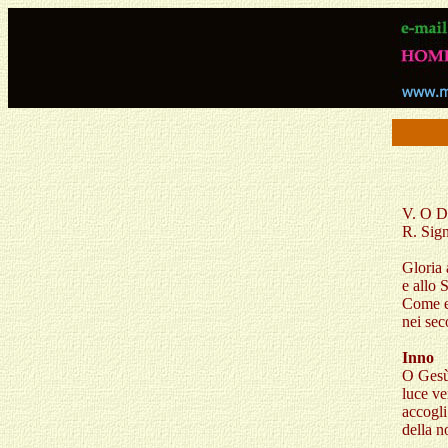
V. O Di
R. Sign
Gloria 
e allo 
Come er
nei sec
Inno
O Gesù
luce v
accogli
della n