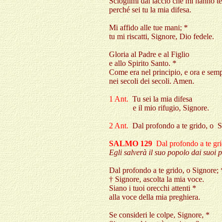
Scioglimi dal laccio che mi hanno te
perché sei tu la mia difesa.
Mi affido alle tue mani; *
tu mi riscatti, Signore, Dio fedele.
Gloria al Padre e al Figlio
e allo Spirito Santo. *
Come era nel principio, e ora e semp
nei secoli dei secoli. Amen.
1 A
nt.
Tu sei la mia difesa
e il mio rifugio, Signore.
2 A
nt.
Dal profondo a te grido, o 
SALMO 129
Dal profondo a te gr
Egli salverà il suo popolo dai suoi pe
Dal profondo a te grido, o Signore; 
† Signore, ascolta la mia voce.
Siano i tuoi orecchi attenti *
alla voce della mia preghiera.
Se consideri le colpe, Signore, *