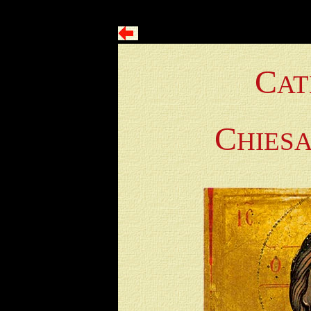
C
AT
C
HIES