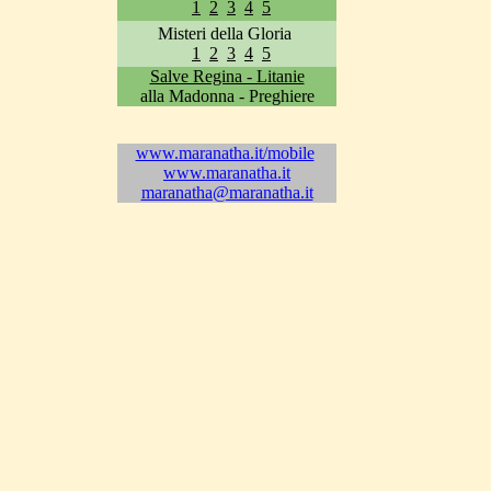
1
2
3
4
5
Misteri della Gloria
1
2
3
4
5
Salve Regina - Litanie
alla Madonna - Preghiere
www.maranatha.it/mobile
www.maranatha.it
maranatha@maranatha.it