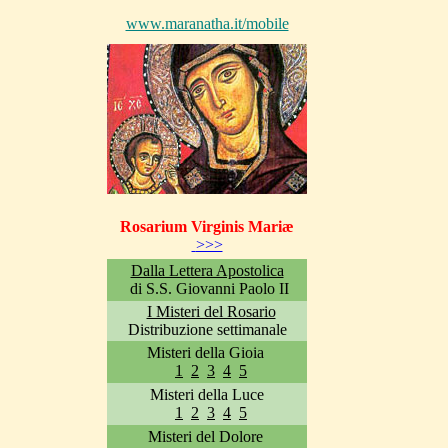
www.maranatha.it/mobile
Rosarium Virginis Mariæ
>>>
Dalla Lettera Apostolica
di S.S. Giovanni Paolo II
I Misteri del Rosario
Distribuzione settimanale
Misteri della Gioia
1
2
3
4
5
Misteri della Luce
1
2
3
4
5
Misteri del Dolore