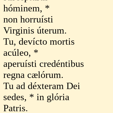
hóminem, *
non horruísti
Virginis úterum.
Tu, devícto mortis
acúleo, *
aperuísti credéntibus
regna cælórum.
Tu ad déxteram Dei
sedes, * in glória
Patris.