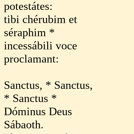
potestátes:
tibi chérubim et
séraphim *
incessábili voce
proclamant:
Sanctus, * Sanctus,
* Sanctus *
Dóminus Deus
Sábaoth.