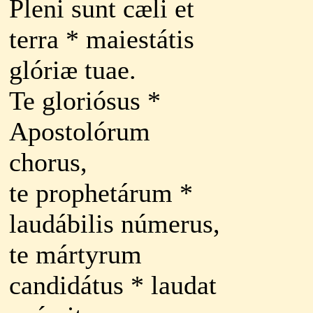
Pleni sunt cæli et
terra * maiestátis
glóriæ tuae.
Te gloriósus *
Apostolórum
chorus,
te prophetárum *
laudábilis númerus,
te mártyrum
candidátus * laudat