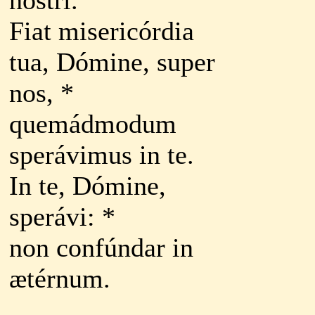
nostri.
Fiat misericórdia
tua, Dómine, super
nos, *
quemádmodum
sperávimus in te.
In te, Dómine,
sperávi: *
non confúndar in
ætérnum.