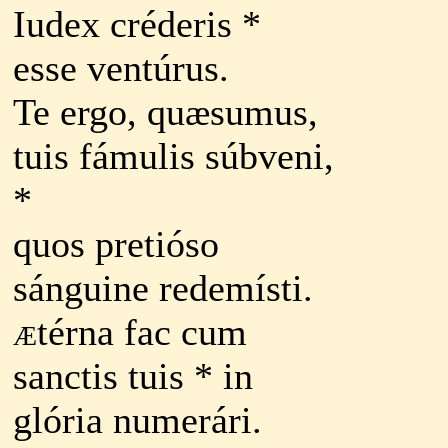
Iudex créderis *
esse ventúrus.
Te ergo, quæsumus,
tuis fámulis súbveni,
*
quos pretióso
sánguine redemísti.
æ
térna fac cum
sanctis tuis * in
glória numerári.