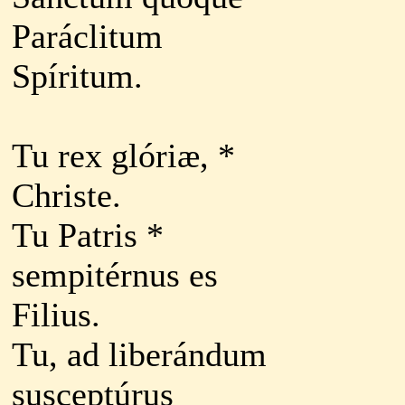
Paráclitum
Spíritum.
Tu rex glóriæ, *
Christe.
Tu Patris *
sempitérnus es
Filius.
Tu, ad liberándum
susceptúrus