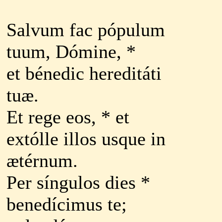
Salvum fac pópulum
tuum, Dómine, *
et bénedic hereditáti
tuæ.
Et rege eos, * et
extólle illos usque in
ætérnum.
Per síngulos dies *
benedícimus te;