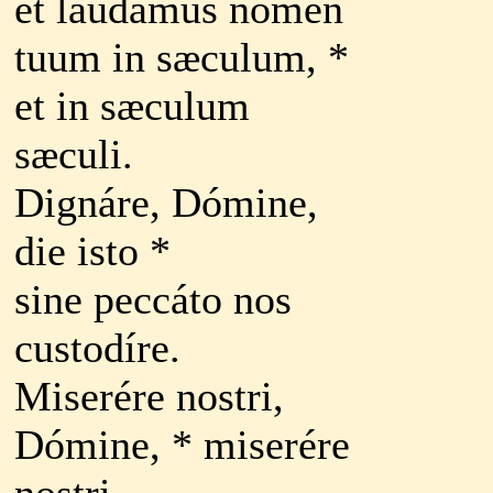
et laudámus nomen
tuum in sæculum, *
et in sæculum
sæculi.
Dignáre, Dómine,
die isto *
sine peccáto nos
custodíre.
Miserére nostri,
Dómine, * miserére