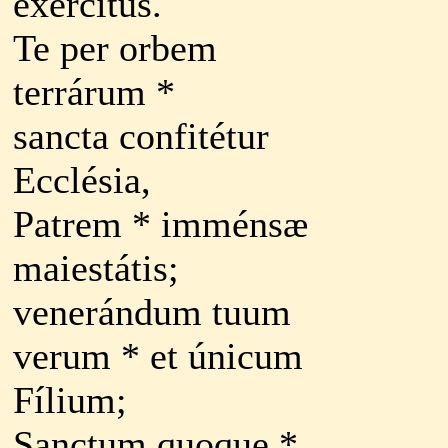
exércitus.
Te per orbem
terrárum *
sancta confitétur
Ecclésia,
Patrem * imménsæ
maiestátis;
venerándum tuum
verum * et únicum
Fílium;
Sanctum quoque *