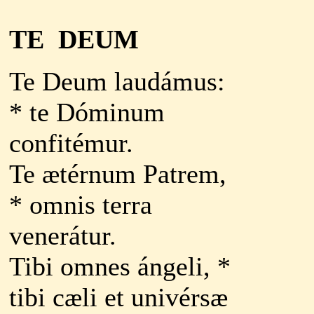
TE
D
EUM
Te Deum laudámus:
* te Dóminum
confitémur.
Te ætérnum Patrem,
* omnis terra
venerátur.
Tibi omnes ángeli, *
tibi cæli et univérsæ