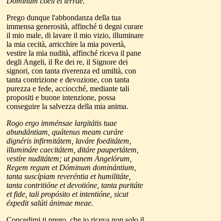
Dóminum coeli et terrae.
Prego dunque l'abbondanza della tua
immensa generosità, affinché ti degni curare
il mio male, di lavare il mio vizio, illuminare
la mia cecità, arricchire la mia povertà,
vestire la mia nudità, affinché riceva il pane
degli Angeli, il Re dei re, il Signore dei
signori, con tanta riverenza ed umiltà, con
tanta contrizione e devozione, con tanta
purezza e fede, acciocché, mediante tali
propositi e buone intenzione, possa
conseguire la salvezza della mia anima.
Rogo ergo imménsae largitátis tuae
abundántiam, quátenus meam curáre
dignéris infirmitátem, laváre foeditátem,
illumináre caecitátem, ditáre paupertátem,
vestíre nuditátem; ut panem Angelórum,
Regem regum et Dóminum dominántium,
tanta suscípiam reveréntia et humilitáte,
tanta contritióne et devotióne, tanta puritáte
et fide, tali propósito et intentióne, sicut
éxpedit salúti ánimae meae.
Concedimi ti prego, che io riceva non solo il