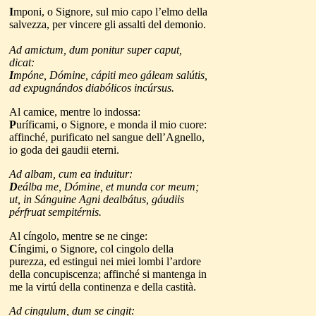
I
mponi, o Signore, sul mio capo l’elmo della
salvezza, per vincere gli assalti del demonio.
Ad amictum, dum ponitur super caput,
dicat:
I
mpóne, Dómine, cápiti meo gáleam salútis,
ad expugnándos diabólicos incúrsus.
Al camice, mentre lo indossa:
P
uríficami, o Signore, e monda il mio cuore:
affinché, purificato nel sangue dell’Agnello,
io goda dei gaudii eterni.
Ad albam, cum ea induitur:
D
eálba me, Dómine, et munda cor meum;
ut, in Sánguine Agni dealbátus, gáudiis
pérfruat sempitérnis.
Al cíngolo, mentre se ne cinge:
C
íngimi, o Signore, col cingolo della
purezza, ed estingui nei miei lombi l’ardore
della concupiscenza; affinché si mantenga in
me la virtú della continenza e della castità.
Ad cingulum, dum se cingit: