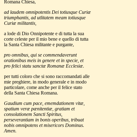
Romana Chiesa,
ad laudem omnipotentis Dei totiusque Curiæ
triumphantis, ad utlitatem meam totiusque
Curiæ militantis,
a lode di Dio Onnipotente e di tutta la sua
corte celeste per il mio bene e quello di tutta
la Santa Chiesa militante e purgante,
pro omnibus, qui se commendaverunt
orationibus meis in genere et in specie, et
pro felici statu sanctæ Romanæ Ecclesiæ.
per tutti coloro che si sono raccomandati alle
mie preghiere, in modo generale e in modo
particolare, come anche per il felice stato
della Santa Chiesa Romana.
Gaudium cum pace, ememdationem vitæ,
spatium veræ pænitentiæ, gratiam et
consolationem Sancti Spiritus,
perseverantiam in bonis operibus, tribuat
nobis omnipotens et misericors Dominus.
Amen.