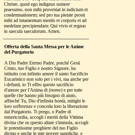
Christe, quod ego indignus sumere
praesumo, non mihi proveniat in iudicium et
condemnationem; sed pro tua pietate prosit
mihi ad tutamentum mentis et corporis et ad
medelam percipiendam: Qui vivis et regnas
in saecula saeculorum. Amen.
Offerta della Santa Messa
per le Anime
del Purgatorio
A Dio Padre Eterno Padre, poiché Gesù
Cristo, tuo Figlio e nostro Signore, ha
istituito con infinito amore il santo Sacrificio
Eucaristico non solo per i vivi, ma anche per
i defunti, io Ti offro questo sacrificio
d'amore per l'Anima di
(nome)
e per tutte
quelle che hanno più bisogno di aiuto,
affinché Tu, Dio d'infinita bontà, mitighi le
loro sofferenze e conceda loro la liberazione
dal Purgatorio. Ti prego, o Padre di
misericordia, accogli i meriti della Vittima
divina che su questo altare s'immola, accogli
le potentissime preghiere del tuo Figlio
divino e anche le mie povere suppliche, e