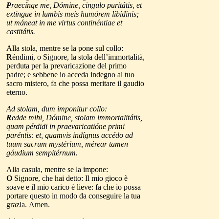
P
raecínge me, Dómine, cingulo puritátis, et
extíngue in lumbis meis humórem libídinis;
ut máneat in me virtus continéntiae et
castitátis.
Alla stola, mentre se la pone sul collo:
R
éndimi, o Signore, la stola dell’immortalità,
perduta per la prevaricazione del primo
padre; e sebbene io acceda indegno al tuo
sacro mistero, fa che possa meritare il gaudio
eterno.
Ad stolam, dum imponitur collo:
R
edde mihi, Dómine, stolam immortalitátis,
quam pérdidi in praevaricatióne primi
paréntis: et, quamvis indígnus accédo ad
tuum sacrum mystérium, mérear tamen
gáudium sempitérnum.
Alla casula, mentre se la impone:
O
Signore, che hai detto: Il mio gioco è
soave e il mio carico è lieve: fa che io possa
portare questo in modo da conseguire la tua
grazia.
Amen.