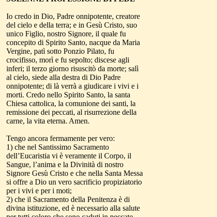
Io credo in Dio, Padre onnipotente, creatore
del cielo e della terra; e in Gesù Cristo, suo
unico Figlio, nostro Signore, il quale fu
concepito di Spirito Santo, nacque da Maria
Vergine, patì sotto Ponzio Pilato, fu
crocifisso, morì e fu sepolto; discese agli
inferi; il terzo giorno risuscitò da morte; salì
al cielo, siede alla destra di Dio Padre
onnipotente; di là verrà a giudicare i vivi e i
morti. Credo nello Spirito Santo, la santa
Chiesa cattolica, la comunione dei santi, la
remissione dei peccati, al risurrezione della
carne, la vita eterna. Amen.
Tengo ancora fermamente per vero:
1) che nel Santissimo Sacramento
dell’Eucaristia vi è veramente il Corpo, il
Sangue, l’anima e la Divinità di nostro
Signore Gesù Cristo e che nella Santa Messa
si offre a Dio un vero sacrificio propiziatorio
per i vivi e per i moti;
2) che il Sacramento della Penitenza è di
divina istituzione, ed è necessario alla salute
per tutti coloro che sono caduti in peccato