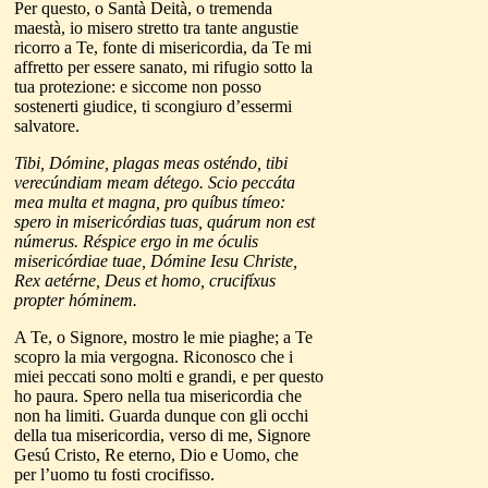
Per questo, o Santà Deità, o tremenda
maestà, io misero stretto tra tante angustie
ricorro a Te, fonte di misericordia, da Te mi
affretto per essere sanato, mi rifugio sotto la
tua protezione: e siccome non posso
sostenerti giudice, ti scongiuro d’essermi
salvatore.
Tibi, Dómine, plagas meas osténdo, tibi
verecúndiam meam détego. Scio peccáta
mea multa et magna, pro quíbus tímeo:
spero in misericórdias tuas, quárum non est
númerus. Réspice ergo in me óculis
misericórdiae tuae, Dómine Iesu Christe,
Rex aetérne, Deus et homo, crucifíxus
propter hóminem.
A Te, o Signore, mostro le mie piaghe; a Te
scopro la mia vergogna. Riconosco che i
miei peccati sono molti e grandi, e per questo
ho paura. Spero nella tua misericordia che
non ha limiti. Guarda dunque con gli occhi
della tua misericordia, verso di me, Signore
Gesú Cristo, Re eterno, Dio e Uomo, che
per l’uomo tu fosti crocifisso.