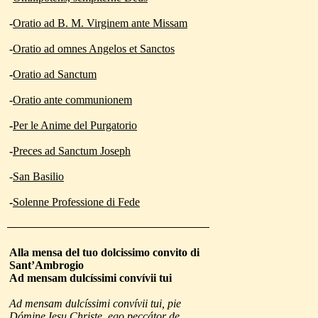
-
Oratio ad B. M. Virginem ante Missam
-
Oratio
ad omnes Angelos et Sanctos
-
Oratio ad Sanctum
-
Oratio ante communionem
-
Per le Anime del Purgatorio
-
Preces ad Sanctum Joseph
-
San Basilio
-
Solenne Professione di Fede
Alla mensa
del tuo dolcissimo convito di
Sant’Ambrogio
Ad mensam dulcíssimi convívii tui
Ad mensam dulcíssimi convívii tui, pie
Dómine Iesu Christe, ego peccátor de