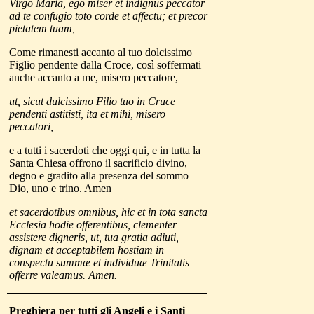
Virgo Maria, ego miser et indignus peccator
ad te confugio toto corde et affectu; et precor
pietatem tuam,
Come rimanesti accanto al tuo dolcissimo
Figlio pendente dalla Croce, così soffermati
anche accanto a me, misero peccatore,
ut, sicut dulcissimo Filio tuo in Cruce
pendenti astitisti, ita et mihi, misero
peccatori,
e a tutti i sacerdoti che oggi qui, e in tutta la
Santa Chiesa offrono il sacrificio divino,
degno e gradito alla presenza del sommo
Dio, uno e trino. Amen
et sacerdotibus omnibus, hic et in tota sancta
Ecclesia hodie offerentibus, clementer
assistere digneris, ut, tua gratia adiuti,
dignam et acceptabilem hostiam in
conspectu summæ et individuæ Trinitatis
offerre valeamus.
Amen.
Preghiera per tutti gli Angeli
e i Santi