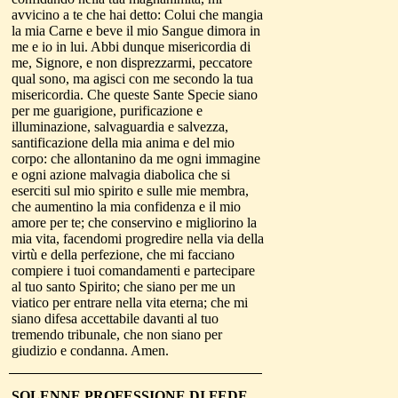
avvicino a te che hai detto: Colui che mangia
la mia Carne e beve il mio Sangue dimora in
me e io in lui. Abbi dunque misericordia di
me, Signore, e non disprezzarmi, peccatore
qual sono, ma agisci con me secondo la tua
misericordia. Che queste Sante Specie siano
per me guarigione, purificazione e
illuminazione, salvaguardia e salvezza,
santificazione della mia anima e del mio
corpo: che allontanino da me ogni immagine
e ogni azione malvagia diabolica che si
eserciti sul mio spirito e sulle mie membra,
che aumentino la mia confidenza e il mio
amore per te; che conservino e migliorino la
mia vita, facendomi progredire nella via della
virtù e della perfezione, che mi facciano
compiere i tuoi comandamenti e partecipare
al tuo santo Spirito; che siano per me un
viatico per entrare nella vita eterna; che mi
siano difesa accettabile davanti al tuo
tremendo tribunale, che non siano per
giudizio e condanna. Amen.
SOLENNE
PROFESSIONE DI FEDE