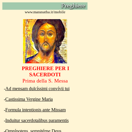
www.maranatha.it/mobile
PREGHIERE PER I
SACERDOTI
Prima della
S. Messa
-
Ad mensam dulcíssimi convívii tui
-
Castissima Vergine Maria
-
Formula intentionis ante Missam
-
Induitur
sacerdotalibus paramentis
-
Omnípotens, sempitérne Deus