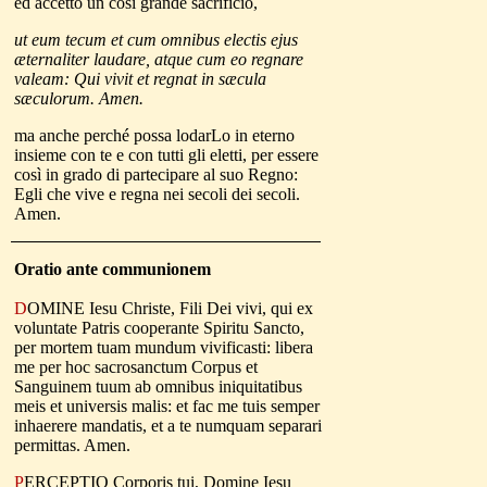
ed accetto un così grande sacrificio,
ut eum tecum et cum omnibus electis ejus
æternaliter laudare, atque cum eo regnare
valeam: Qui vivit et regnat in sæcula
sæculorum. Amen.
ma anche perché possa lodarLo in eterno
insieme con te e con tutti gli eletti, per essere
così in grado di partecipare al suo Regno:
Egli che vive e regna nei secoli dei secoli.
Amen.
Oratio ante
communionem
D
OMINE Iesu Christe, Fili Dei vivi, qui ex
voluntate Patris cooperante Spiritu Sancto,
per mortem tuam mundum vivificasti: libera
me per hoc sacrosanctum Corpus et
Sanguinem tuum ab omnibus iniquitatibus
meis et universis malis: et fac me tuis semper
inhaerere mandatis, et a te numquam separari
permittas. Amen.
P
ERCEPTIO Corporis tui, Domine Iesu