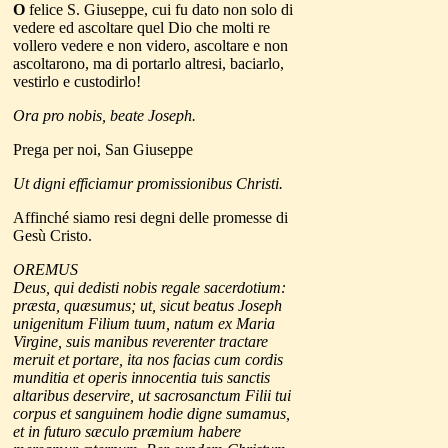
O
felice S. Giuseppe, cui fu dato non solo di
vedere ed ascoltare quel Dio che molti re
vollero vedere e non videro, ascoltare e non
ascoltarono, ma di portarlo altresi, baciarlo,
vestirlo e custodirlo!
Ora pro nobis, beate Joseph.
Prega per noi, San Giuseppe
Ut digni efficiamur promissionibus Christi.
Affinché siamo resi degni delle promesse di
Gesù Cristo.
OREMUS
Deus, qui dedisti nobis regale sacerdotium:
præsta, quæsumus; ut, sicut beatus Joseph
unigenitum Filium tuum, natum ex Maria
Virgine, suis manibus reverenter tractare
meruit et portare, ita nos facias cum cordis
munditia et operis innocentia tuis sanctis
altaribus deservire, ut sacrosanctum Filii tui
corpus et sanguinem hodie digne sumamus,
et in futuro sæculo præmium habere