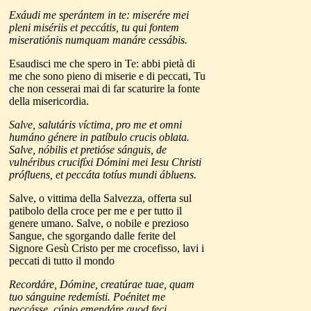
Exáudi me sperántem in te: miserére mei
pleni misériis et peccátis, tu qui fontem
miseratiónis numquam manáre cessábis.
Esaudisci me che spero in Te: abbi pietà di
me che sono pieno di miserie e di peccati, Tu
che non cesserai mai di far scaturire la fonte
della misericordia.
Salve, salutáris víctima, pro me et omni
humáno génere in patíbulo crucis oblata.
Salve, nóbilis et pretióse sánguis, de
vulnéribus crucifíxi Dómini mei Iesu Christi
prófluens, et peccáta totíus mundi ábluens.
Salve, o vittima della Salvezza, offerta sul
patibolo della croce per me e per tutto il
genere umano. Salve, o nobile e prezioso
Sangue, che sgorgando dalle ferite del
Signore Gesù Cristo per me crocefisso, lavi i
peccati di tutto il mondo
Recordáre, Dómine, creatúrae tuae, quam
tuo sánguine redemísti. Poénitet me
peccásse, cúpio emendáre quod feci.