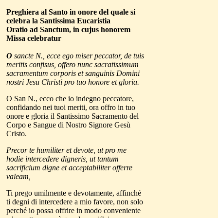
Preghiera al Santo
in onore del quale si
celebra la Santissima Eucaristia
Oratio ad Sanctum, in cujus honorem
Missa celebratur
O
sancte N., ecce ego miser peccator, de tuis
meritis confisus, offero nunc sacratissimum
sacramentum corporis et sanguinis Domini
nostri Jesu Christi pro tuo honore et gloria.
O San N., ecco che io indegno peccatore,
confidando nei tuoi meriti, ora offro in tuo
onore e gloria il Santissimo Sacramento del
Corpo e Sangue di Nostro Signore Gesù
Cristo.
Precor te humiliter et devote, ut pro me
hodie intercedere digneris, ut tantum
sacrificium digne et acceptabiliter offerre
valeam,
Ti prego umilmente e devotamente, affinché
ti degni di intercedere a mio favore, non solo
perché io possa offrire in modo conveniente