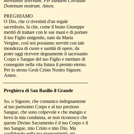
mereamur æternum. Per eundem Christum
Dominum nostrum. Amen.
PREGHIAMO
O Dio, che ci rivestisti d'un regale
sacerdozio, fa che, come il beato Giuseppe
meritò di trattare con le sue mani e di portare
il tuo Figlio unigenito, nato da Maria
Vergine, così noi possiamo servirti con tale
mondezza di cuore e santità di opere, da
poter oggi ricevere degnamente il sacrosanto
Corpo e Sangue del tuo Figlio e meritare di
conseguire nella vita futura il premio eterno.
Per lo stesso Gesù Cristo Nostro Signore.
Amen.
Preghiera di San Basilio
il Grande
So, o Signore, che comunico indegnamente
al tuo purissimo Corpo e al tuo prezioso
Sangue, che sono colpevole e che mangio e
bevo la mia condanna, se non riconosco che
questo Divino Sacramento è il tuo Corpo e il
tuo Sangue, mio Cristo e mio Dio. Ma
confidando nella tua magnanimità, mi