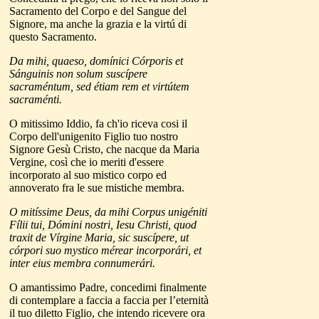
Sacramento del Corpo e del Sangue del
Signore, ma anche la grazia e la virtú di
questo Sacramento.
Da mihi, quaeso, domínici Córporis et
Sánguinis non solum suscípere
sacraméntum, sed étiam rem et virtútem
sacraménti.
O mitissimo Iddio, fa ch'io riceva cosi il
Corpo dell'unigenito Figlio tuo nostro
Signore Gesù Cristo, che nacque da Maria
Vergine, così che io meriti d'essere
incorporato al suo mistico corpo ed
annoverato fra le sue mistiche membra.
O mitíssime Deus, da mihi Corpus unigéniti
Fílii tui, Dómini nostri, Iesu Christi, quod
traxit de Vírgine Maria, sic suscípere, ut
córpori suo mystico mérear incorporári, et
inter eius membra connumerári.
O amantissimo Padre, concedimi finalmente
di contemplare a faccia a faccia per l’eternità
il tuo diletto Figlio, che intendo ricevere ora