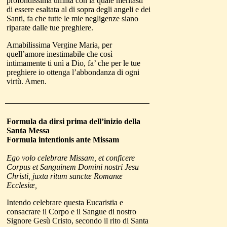
profondissima umiltà con la quale meritasti
di essere esaltata al di sopra degli angeli e dei
Santi, fa che tutte le mie negligenze siano
riparate dalle tue preghiere.
Amabilissima Vergine Maria, per
quell’amore inestimabile che così
intimamente ti unì a Dio, fa’ che per le tue
preghiere io ottenga l’abbondanza di ogni
virtù. Amen.
Formula da dirsi
prima dell’inizio della
Santa Messa
Formula intentionis ante Missam
Ego volo celebrare Missam, et conficere
Corpus et Sanguinem Domini nostri Jesu
Christi, juxta ritum sanctæ Romanæ
Ecclesiæ,
Intendo celebrare questa Eucaristia e
consacrare il Corpo e il Sangue di nostro
Signore Gesù Cristo, secondo il rito di Santa