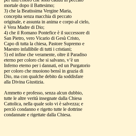
mortale dopo il Battesimo;
3) che la Beatissima Vergine Maria,
concepita senza macchia di peccato
originale, e assunta in anima e corpo al cielo,
è Vera Madre di Dio;
4) che il Romano Pontefice è il successore di
San Pietro, vero Vicario di Gesù Cristo,
Capo di tutta la chiesa, Pastore Supremo e
Maestro infallibile di tutti i cristiani;
5) ed infine che veramente, oltre il Paradiso
eterno per coloro che si salvano, v’è un
Inferno eterno per i dannati, ed un Purgatorio
per coloro che muoiono bensì in grazia di
Dio, ma con qualche debito da soddisfare
alla Divina Giustizia.
Ammetto e professo, senza alcun dubbio,
tutte le altre verità insegnate dalla Chiesa
Cattolica, nella quale solo vi è salvezza; e
perciò condanno e rigetto tutte le dottrine
condannate e rigettate dalla Chiesa.