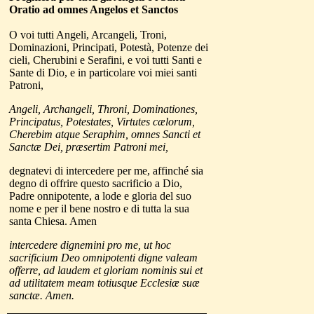
Oratio ad omnes Angelos et Sanctos
O voi tutti Angeli, Arcangeli, Troni,
Dominazioni, Principati, Potestà, Potenze dei
cieli, Cherubini e Serafini, e voi tutti Santi e
Sante di Dio, e in particolare voi miei santi
Patroni,
Angeli, Archangeli, Throni, Dominationes,
Principatus, Potestates, Virtutes cælorum,
Cherebim atque Seraphim, omnes Sancti et
Sanctæ Dei, præsertim Patroni mei,
degnatevi di intercedere per me, affinché sia
degno di offrire questo sacrificio a Dio,
Padre onnipotente, a lode e gloria del suo
nome e per il bene nostro e di tutta la sua
santa Chiesa. Amen
intercedere dignemini pro me, ut hoc
sacrificium Deo omnipotenti digne valeam
offerre, ad laudem et gloriam nominis sui et
ad utilitatem meam totiusque Ecclesiæ suæ
sanctæ.
Amen.