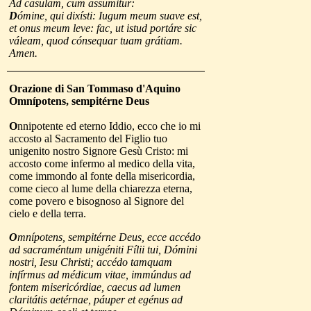
Ad casulam, cum assumitur:
D
ómine, qui dixísti: Iugum meum suave est,
et onus meum leve: fac, ut istud portáre sic
váleam, quod cónsequar tuam grátiam.
Amen.
Orazione di San Tommaso
d'Aquino
Omnípotens, sempitérne Deus
O
nnipotente ed eterno Iddio, ecco che io mi
accosto al Sacramento del Figlio tuo
unigenito nostro Signore Gesù Cristo: mi
accosto come infermo al medico della vita,
come immondo al fonte della misericordia,
come cieco al lume della chiarezza eterna,
come povero e bisognoso al Signore del
cielo e della terra.
O
mnípotens, sempitérne Deus, ecce accédo
ad sacraméntum unigéniti Fílii tui, Dómini
nostri, Iesu Christi; accédo tamquam
infírmus ad médicum vitae, immúndus ad
fontem misericórdiae, caecus ad lumen
claritátis aetérnae, páuper et egénus ad