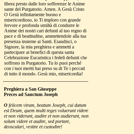
libera presto dalle loro sofferenze le Anime
sante del Purgatorio. Amen. A Gesù Cristo
O Gesù infinitamente buono e
misericordioso, io Ti imploro con grande
fervore e profonda umiltà di condurre le
Anime dei nostri cari defunti al tuo regno di
pace e di beatitudine, ammettendole alla tua
presenza insieme ai Santi. Esaudisci, o
Signore, la mia preghiera e ammetti a
partecipare ai benefici di questa santa
Celebrazione Eucaristica i fedeli defunti che
soffrono in Purgatorio. Tu lo puoi perché
con i tuoi meriti hai preso su di Te i peccati
di tutto il mondo. Gesù mio, misericordia!
Preghiera a San Giuseppe
Preces ad Sanctum Joseph
O
felicem virum, beatum Joseph, cui datum
est Deum, quem multi reges voluerunt videre
et non viderunt, audire et non audierunt, non
solum videre et audire, sed portare,
deosculari, vestire et custodire!