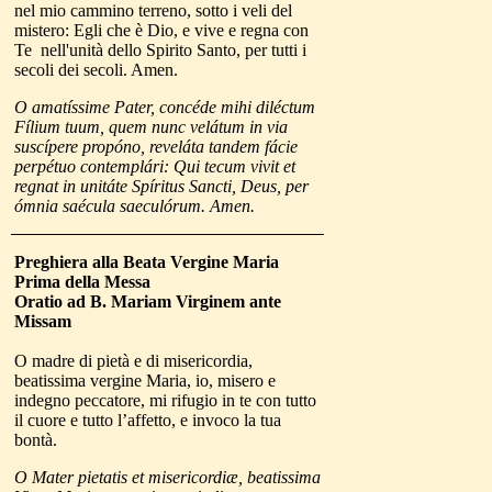
nel mio cammino terreno, sotto i veli del
mistero: Egli che è Dio, e vive e regna con
Te nell'unità dello Spirito Santo, per tutti i
secoli dei secoli. Amen.
O amatíssime Pater, concéde mihi diléctum
Fílium tuum, quem nunc velátum in via
suscípere propóno, reveláta tandem fácie
perpétuo contemplári: Qui tecum vivit et
regnat in unitáte Spíritus Sancti, Deus, per
ómnia saécula saeculórum. Amen.
Preghiera alla Beata
Vergine Maria
Prima della Messa
Oratio ad B. Mariam Virginem ante
Missam
O madre di pietà e di misericordia,
beatissima vergine Maria, io, misero e
indegno peccatore, mi rifugio in te con tutto
il cuore e tutto l’affetto, e invoco la tua
bontà.
O Mater pietatis et misericordiæ, beatissima