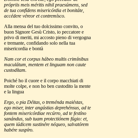
própriis meis méritis nihil praesúmens, sed
de tua confídens misericórdia et bonitáte,
accédere véreor et contremísco.
Alla mensa del tuo dolcissimo convito, o
buon Signore Gesù Cristo, io peccatore e
privo di meriti, mi accosto pieno di vergogna
e tremante, confidando solo nella tua
misericordia e bontà
Nam cor et corpus hábeo multis crimínibus
maculátum, mentem et linguam non caute
custodítam.
Poiché ho il cuore e il corpo macchiati di
molte colpe, e non ho ben custodito la mente
e la lingua
Ergo, o pia Déitas, o treménda maiéstas,
ego miser, inter angústias deprehénsus, ad te
fontem misericórdiae recúrro, ad te festíno
sanándus, sub tuam protectiónem fúgio: et,
quem iúdicem sustinére néqueo, salvatórem
habére suspíro.