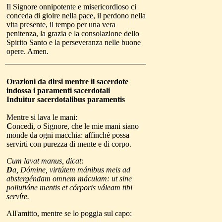
Il Signore onnipotente e misericordioso ci
conceda di gioire nella pace, il perdono nella
vita presente, il tempo per una vera
penitenza, la grazia e la consolazione dello
Spirito Santo e la perseveranza nelle buone
opere. Amen.
Orazioni
da dirsi
mentre il sacerdote
indossa i paramenti sacerdotali
Induitur sacerdotalibus paramentis
Mentre si lava le mani:
C
oncedi, o Signore, che le mie mani siano
monde da ogni macchia: affinché possa
servirti con purezza di mente e di corpo.
Cum lavat manus, dicat:
D
a, Dómine, virtútem mánibus meis ad
abstergéndam omnem máculam: ut sine
pollutióne mentis et córporis váleam tibi
servíre.
All'amitto, mentre se lo poggia sul capo: