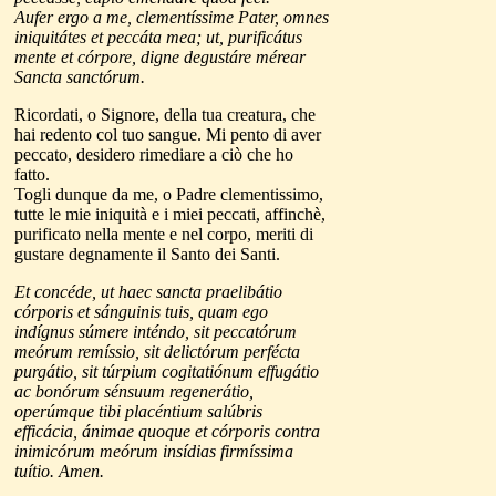
Aufer ergo a me, clementíssime Pater, omnes
iniquitátes et peccáta mea; ut, purificátus
mente et córpore, digne degustáre mérear
Sancta sanctórum.
Ricordati, o Signore, della tua creatura, che
hai redento col tuo sangue. Mi pento di aver
peccato, desidero rimediare a ciò che ho
fatto.
Togli dunque da me, o Padre clementissimo,
tutte le mie iniquità e i miei peccati, affinchè,
purificato nella mente e nel corpo, meriti di
gustare degnamente il Santo dei Santi.
Et concéde, ut haec sancta praelibátio
córporis et sánguinis tuis, quam ego
indígnus súmere inténdo, sit peccatórum
meórum remíssio, sit delictórum perfécta
purgátio, sit túrpium cogitatiónum effugátio
ac bonórum sénsuum regenerátio,
operúmque tibi placéntium salúbris
efficácia, ánimae quoque et córporis contra
inimicórum meórum insídias firmíssima
tuítio. Amen.