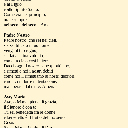
e al Figlio
e allo Spirito Santo.
Come era nel principio,
ora e sempre,
nei secoli dei secoli. Amen.
Padre Nostro
Padre nostro, che sei nei cieli,
sia santificato il tuo nome,
venga il tuo regno,
sia fatta la tua volontà,
come in cielo così in terra.
Dacci oggi il nostro pane quotidiano,
e rimetti a noi i nostri debiti
come noi li rimettiamo ai nostri debitori,
e non ci indurre in tentazione,
ma liberaci dal male.
Amen.
Ave, Maria
Ave, o Maria, piena di grazia,
il Signore è con te.
Tu sei benedetta fra le donne
e benedetto è il frutto del tuo seno,
Gesù.
Santa Maria, Madre di Dio,