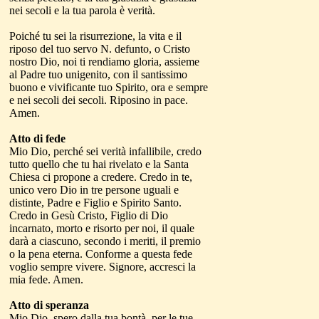
nei secoli e la tua parola è verità.
Poiché tu sei la risurrezione, la vita e il
riposo del tuo servo N. defunto, o Cristo
nostro Dio, noi ti rendiamo gloria, assieme
al Padre tuo unigenito, con il santissimo
buono e vivificante tuo Spirito, ora e sempre
e nei secoli dei secoli. Riposino in pace.
Amen.
Atto di fede
Mio Dio, perché sei verità infallibile, credo
tutto quello che tu hai rivelato e la Santa
Chiesa ci propone a credere. Credo in te,
unico vero Dio in tre persone uguali e
distinte, Padre e Figlio e Spirito Santo.
Credo in Gesù Cristo, Figlio di Dio
incarnato, morto e risorto per noi, il quale
darà a ciascuno, secondo i meriti, il premio
o la pena eterna. Conforme a questa fede
voglio sempre vivere. Signore, accresci la
mia fede. Amen.
Atto di speranza
Mio Dio, spero dalla tua bontà, per le tue