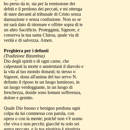
ho preso da te, sia per la remissione dei
debiti e il perdono dei peccati, e mi ottenga
di stare davanti al tribunale di Cristo senza
dannazione e senza confusione. Non so se
mi sarà dato di ritornare e offrire sopra di te
un altro Sacrificio. Proteggimi, Signore, e
conserva la tua santa Chiesa, quale via di
verità e di salvezza. Amen.
Preghiera per i defunti
(Tradizione Bizantina)
Dio degli spiriti e di ogni carne, che
calpestasti la morte e annientasti il diavolo e
la vita al tuo mondo donasti; tu stesso o
Signore, dona all'anima del tuo servo N.
defunto il riposo in un luogo luminoso, in
un luogo verdeggiante, in un luogo di
freschezza, donde sono lontani sofferenza,
dolore e gemito.
Quale Dio buono e benigno perdona ogni
colpa da lui commessa con parola, con
opera o con la mente; poiché non v'è uomo
che viva e non pecchi; giacché tu solo sei
senza peccato, e la tua giustizia è giustizia