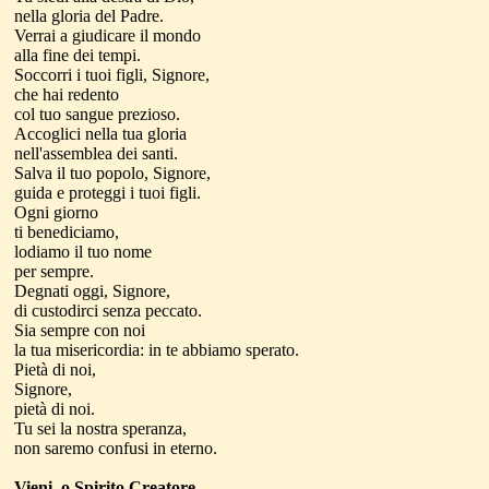
nella gloria del Padre.
Verrai a giudicare il mondo
alla fine dei tempi.
Soccorri i tuoi figli, Signore,
che hai redento
col tuo sangue prezioso.
Accoglici nella tua gloria
nell'assemblea dei santi.
Salva il tuo popolo, Signore,
guida e proteggi i tuoi figli.
Ogni giorno
ti benediciamo,
lodiamo il tuo nome
per sempre.
Degnati oggi, Signore,
di custodirci senza peccato.
Sia sempre con noi
la tua misericordia: in te abbiamo sperato.
Pietà di noi,
Signore,
pietà di noi.
Tu sei la nostra speranza,
non saremo confusi in eterno.
Vieni, o Spirito Creatore