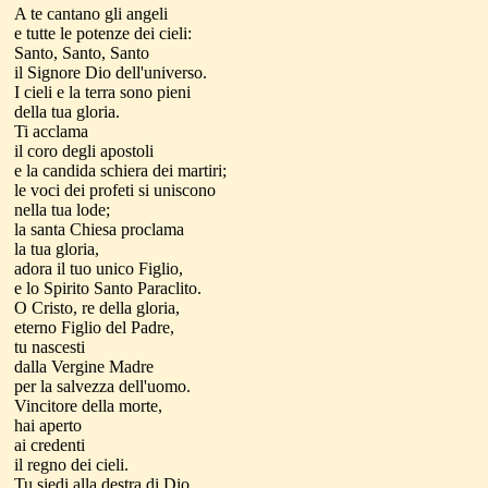
A te cantano gli angeli
e tutte le potenze dei cieli:
Santo, Santo, Santo
il Signore Dio dell'universo.
I cieli e la terra sono pieni
della tua gloria.
Ti acclama
il coro degli apostoli
e la candida schiera dei martiri;
le voci dei profeti si uniscono
nella tua lode;
la santa Chiesa proclama
la tua gloria,
adora il tuo unico Figlio,
e lo Spirito Santo Paraclito.
O Cristo, re della gloria,
eterno Figlio del Padre,
tu nascesti
dalla Vergine Madre
per la salvezza dell'uomo.
Vincitore della morte,
hai aperto
ai credenti
il regno dei cieli.
Tu siedi alla destra di Dio,