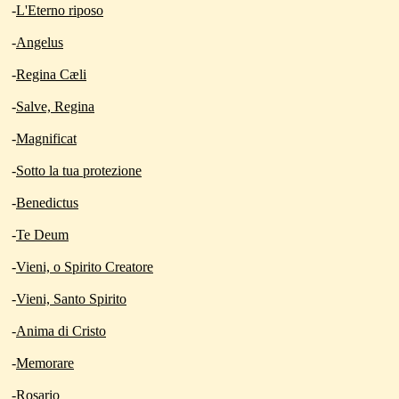
-
L'Eterno riposo
-
Angelus
-
Regina Cæli
-
Salve, Regina
-
Magnificat
-
Sotto la tua protezione
-
Benedictus
-
Te Deum
-
Vieni, o Spirito Creatore
-
Vieni, Santo Spirito
-
Anima di Cristo
-
Memorare
-
Rosario