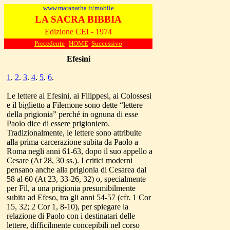
www.maranatha.it/mobile
LA SACRA BIBBIA
Edizione CEI - 1974
Precedente
HOME
Successivo
Efesini
1
.
2
.
3
.
4
.
5
.
6
.
Le lettere ai Efesini, ai Filippesi, ai Colossesi
e il biglietto a Filemone sono dette “lettere
della prigionia” perché in ognuna di esse
Paolo dice di essere prigioniero.
Tradizionalmente, le lettere sono attribuite
alla prima carcerazione subita da Paolo a
Roma negli anni 61-63, dopo il suo appello a
Cesare (At 28, 30 ss.). I critici moderni
pensano anche alla prigionia di Cesarea dal
58 al 60 (At 23, 33-26, 32) o, specialmente
per Fil, a una prigionia presumibilmente
subita ad Efeso, tra gli anni 54-57 (cfr. 1 Cor
15, 32; 2 Cor 1, 8-10), per spiegare la
relazione di Paolo con i destinatari delle
lettere, difficilmente concepibili nel corso