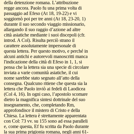
della detenzione romana. L’attribuzione
regge ancora. Paolo fu una prima volta di
passaggio ad Efeso (At 18, 19-22) e vi
soggiornò poi per tre anni (At 18, 23-20, 1)
durante il suo secondo viaggio missionario,
allargando il suo raggio d’azione ad altre
città asiatiche mediante i suoi discepoli (cfr.
introd. A Col). Risulta perciò strano il
carattere assolutamente impersonale di
questa lettera. Per questo motivo, e perché in
alcuni antichi e autorevoli manoscritti manca
l'indicazione della città di Efeso in 1, 1, si
pensa che la lettera sia una specie di circolare
inviata a varie comunità asiatiche, il cui
nome sarebbe stato segnato all’atto della
consegna. Qualcuno ritiene che questa sia la
lettera che Paolo inviò ai fedeli di Laodicea
(Col 4, 16). In ogni caso, l’apostolo scomare
dietro la magnifica sintesi dottrinale del suo
insegnamento, che, completando Rm,
approfondisce il mistero di Cristo e della
Chiesa. La lettera è strettamente apparentata
con Col: 73 vv. su 155 sono ad essa paralleli
e, come questa, Ef fu scritta da Paolo durante
la sua prima prigionia romana, negli anni 61-