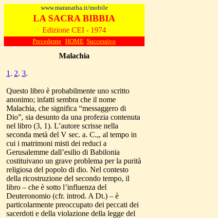
www.maranatha.it/mobile
LA SACRA BIBBIA
Edizione CEI - 1974
Precedente
HOME
Successivo
Malachia
1
.
2
.
3
.
Questo libro è probabilmente uno scritto
anonimo; infatti sembra che il nome
Malachia, che significa “messaggero di
Dio”, sia desunto da una profezia contenuta
nel libro (3, 1). L’autore scrisse nella
seconda metà del V sec. a. C.,, al tempo in
cui i matrimoni misti dei reduci a
Gerusalemme dall’esilio di Babilonia
costituivano un grave problema per la purità
religiosa del popolo di dio. Nel contesto
della ricostruzione del secondo tempo, il
libro – che è sotto l’influenza del
Deuteronomio (cfr. introd. A Dt.) – è
particolarmente preoccupato dei peccati dei
sacerdoti e della violazione della legge del