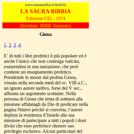
www.maranatha.it/mobile
LA SACRA BIBBIA
Edizione CEI - 1974
Precedente
HOME
Successivo
Giona
1
.
2
.
3
.
4
.
E’ di tutti i libri profetici il più popolare ed è
anche l’unico che non contenga vaticini,
esaurendosi in una narrazione, che però
contiene un insegnamento profetico.
Prendendo le mosse dal profeta Giona,
vissuto nella seconda metà del ec. VIII a.C.,
un ignoto autore tardivo, forse del V sec.,
affronta un argomento scottante. Nella
persona di Giona che tenta di sottrarsi alla
missione affidatagli da Dio di predicare nella
pagina Ninive perché si converta, l’autore
deplora la resistenza d’Israele alla sua
missione di partecipare a tutti i popoli i doni
divini che esso preferisce ritenere suo
privilegio esclusivo. Alcuni particolari del