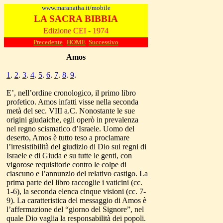
www.maranatha.it/mobile
LA SACRA BIBBIA
Edizione CEI - 1974
Precedente
HOME
Successivo
Amos
1
.
2
.
3
.
4
.
5
.
6
.
7
.
8
.
9
.
E’, nell’ordine cronologico, il primo libro
profetico. Amos infatti visse nella seconda
metà del sec. VIII a.C. Nonostante le sue
origini giudaiche, egli operò in prevalenza
nel regno scismatico d’Israele. Uomo del
deserto, Amos è tutto teso a proclamare
l’irresistibilità del giudizio di Dio sui regni di
Israele e di Giuda e su tutte le genti, con
vigorose requisitorie contro le colpe di
ciascuno e l’annunzio del relativo castigo. La
prima parte del libro raccoglie i vaticini (cc.
1-6), la seconda elenca cinque visioni (cc. 7-
9). La caratteristica del messaggio di Amos è
l’affermazione del “giorno del Signore”, nel
quale Dio vaglia la responsabilità dei popoli.